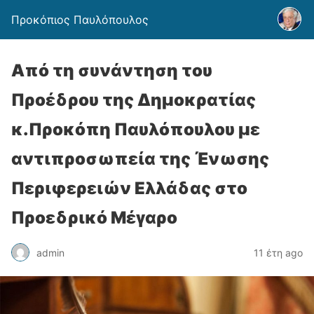
Προκόπιος Παυλόπουλος
Από τη συνάντηση του
Προέδρου της Δημοκρατίας
κ.Προκόπη Παυλόπουλου με
αντιπροσωπεία της Ένωσης
Περιφερειών Ελλάδας στο
Προεδρικό Μέγαρο
admin
11 έτη ago