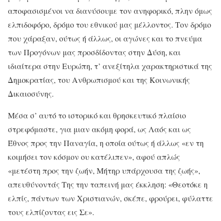
αποφασισμένοι να διανύσουμε τον ανηφορικό, πλην όμως
ελπιδοφόρο, δρόμο του εθνικού μας μέλλοντος. Τον δρόμο
που χάραξαν, ούτως ή άλλως, οι αγώνες και το πνεύμα
των Προγόνων μας προσδίδοντας στην Δύση, και
ιδιαίτερα στην Ευρώπη, τ’ ανεξίτηλα χαρακτηριστικά της
Δημοκρατίας, του Ανθρωπισμού και της Κοινωνικής
Δικαιοσύνης.
Μέσα σ’ αυτό το ιστορικό και θρησκευτικό πλαίσιο
στρεφόμαστε, για μιαν ακόμη φορά, ως Λαός και ως
Έθνος προς την Παναγία, η οποία ούτως ή άλλως «εν τη
κοιμήσει τον κόσμον ου κατέλιπεν», αφού απλώς
«μετέστη προς την ζωήν, Μήτηρ υπάρχουσα της ζωής»,
απευθύνοντάς Της την ταπεινή μας έκκληση: «Θεοτόκε η
ελπίς, πάντων των Χριστιανών, σκέπε, φρούρει, φύλαττε
τους ελπίζοντας εις Σε».