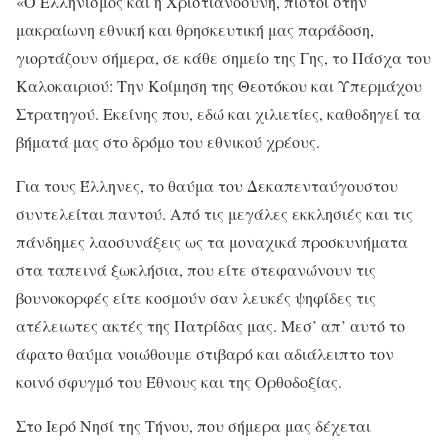
«Ο Ελληνισμός και η Χριστιανοσύνη, πιστοί στην
μακραίωνη εθνική και θρησκευτική μας παράδοση,
γιορτάζουν σήμερα, σε κάθε σημείο της Γης, το Πάσχα του
Καλοκαιριού: Την Κοίμηση της Θεοτόκου και Υπερμάχου
Στρατηγού. Εκείνης που, εδώ και χιλιετίες, καθοδηγεί τα
βήματά μας στο δρόμο του εθνικού χρέους.
Για τους Έλληνες, το θαύμα του Δεκαπενταύγουστου
συντελείται παντού. Από τις μεγάλες εκκλησιές και τις
πάνδημες λαοσυνάξεις ως τα μοναχικά προσκυνήματα
στα ταπεινά ξωκλήσια, που είτε στεφανώνουν τις
βουνοκορφές είτε κοσμούν σαν λευκές ψηφίδες τις
ατέλειωτες ακτές της Πατρίδας μας. Μεσ’ απ’ αυτό το
άφατο θαύμα νοιώθουμε στιβαρό και αδιάλειπτο τον
κοινό σφυγμό του Έθνους και της Ορθοδοξίας.
Στο Ιερό Νησί της Τήνου, που σήμερα μας δέχεται