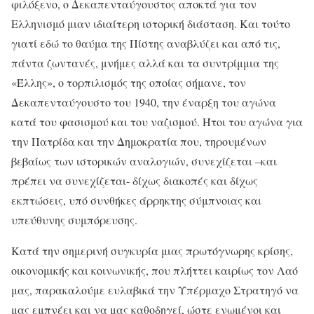
φιλόξενο, ο Δεκαπενταύγουστος αποκτά για τον
Ελληνισμό μιαν ιδιαίτερη ιστορική διάσταση. Και τούτο
γιατί εδώ το θαύμα της Πίστης αναβλύζει και από τις,
πάντα ζωντανές, μνήμες αλλά και τα συντρίμμια της
«Έλλης», ο τορπιλισμός της οποίας σήμανε, τον
Δεκαπενταύγουστο του 1940, την έναρξη του αγώνα
κατά του φασισμού και του ναζισμού. Ήτοι του αγώνα για
την Πατρίδα και την Δημοκρατία που, τηρουμένων
βεβαίως των ιστορικών αναλογιών, συνεχίζεται –και
πρέπει να συνεχίζεται- δίχως διακοπές και δίχως
εκπτώσεις, υπό συνθήκες άρρηκτης σύμπνοιας και
υπεύθυνης συμπόρευσης.
Κατά την σημερινή συγκυρία μιας πρωτόγνωρης κρίσης,
οικονομικής και κοινωνικής, που πλήττει καιρίως τον Λαό
μας, παρακαλούμε ευλαβικά την Υπέρμαχο Στρατηγό να
μας εμπνέει και να μας καθοδηγεί, ώστε ενωμένοι και