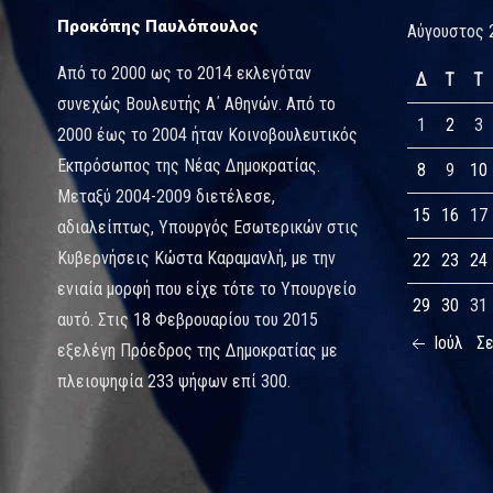
Προκόπης Παυλόπουλος
Αύγουστος 
Από το 2000 ως το 2014 εκλεγόταν
Δ
Τ
Τ
συνεχώς Βουλευτής Α΄ Αθηνών. Από το
1
2
3
2000 έως το 2004 ήταν Κοινοβουλευτικός
Εκπρόσωπος της Νέας Δημοκρατίας.
8
9
10
Μεταξύ 2004-2009 διετέλεσε,
15
16
17
αδιαλείπτως, Υπουργός Εσωτερικών στις
Κυβερνήσεις Κώστα Καραμανλή, με την
22
23
24
ενιαία μορφή που είχε τότε το Υπουργείο
29
30
31
αυτό. Στις 18 Φεβρουαρίου του 2015
Ιούλ
Σ
εξελέγη Πρόεδρος της Δημοκρατίας με
πλειοψηφία 233 ψήφων επί 300.