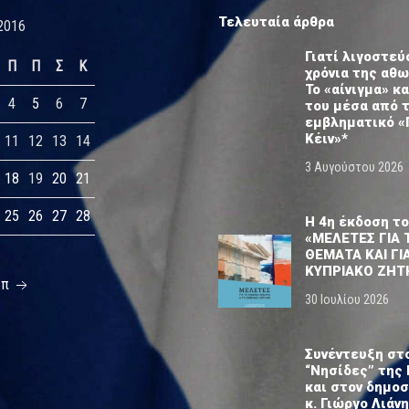
Τελευταία άρθρα
2016
Γιατί λιγοστεύ
Π
Π
Σ
Κ
χρόνια της αθ
Το «αίνιγμα» κα
4
5
6
7
του μέσα από 
εμβληματικό «
Κέιν»*
11
12
13
14
3 Αυγούστου 2026
18
19
20
21
25
26
27
28
Η 4η έκδοση το
«ΜΕΛΕΤΕΣ ΓΙΑ 
ΘΕΜΑΤΑ ΚΑΙ ΓΙ
ΚΥΠΡΙΑΚΟ ΖΗΤ
επ
30 Ιουλίου 2026
Συνέντευξη στ
“Νησίδες” της 
και στον δημο
κ. Γιώργο Λιάνη