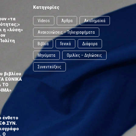
Κατηγορίες
ουν «τα
Videos
Άρθρα
Ακαδημαϊκά
ωότητας;»
ι η «λύση»
Ανακοινώσεις – Τηλεγραφήματα
τον
Πολίτη
Βιβλία
Γενικά
Διάφορα
Μηνύματα
Ομιλίες – Δηλώσεις
Συνεντεύξεις
υ βιβλίου
ΤΑ ΕΘΝΙΚΑ
Α ΤΟ
ΗΜΑ»
ο ένθετο
ΕΦ.ΣΥΝ.
σιογράφο
. Ο