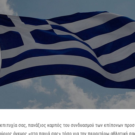
ι επιτυχία σας, πανάξιος καρπός του συνδυασμού των επίπονων προ
 ούριος άνεμος «στα πανιά σας» τόσο για την περαιτέρω αθλητική σα