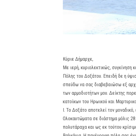
Κύριε Δήμαρχε,
Με ιερή, κυριολεκτικώς, συγκίνηση 
Πόλης του Δοξάτου.
Επειδή δε η ύψι
σπεύδω να σας διαβεβαιώσω εξ αρχής
των αρμοδιοτήτων μου. Δείκτης πορε
κατοίκων του Ηρωικού και Μαρτυρικο
I. Το Δοξάτο αποτελεί τον μοναδικό,
Ολοκαυτώματα σε διάστημα μόλις 28 
πολυτάραχα και ως εκ τούτου κρίσιμ
Βαλκάνια. Η πανέμορφη πόλη σας έγ