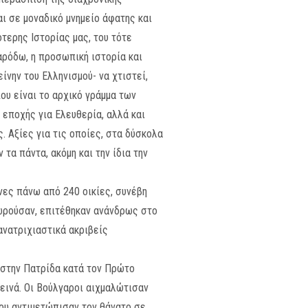
ι σε μοναδικό μνημείο άφατης και
τερης Ιστορίας μας, του τότε
αρόδω, η προσωπική ιστορία και
ίνην του Ελληνισμού- να χτιστεί,
ου είναι το αρχικό γράμμα των
 εποχής για Ελευθερία, αλλά και
. Αξίες για τις οποίες, στα δύσκολα
τα πάντα, ακόμη και την ίδια την
νες πάνω από 240 οικίες, συνέβη
χωρούσαν, επιτέθηκαν ανάνδρως στο
ανατριχιαστικά ακριβείς
ς στην Πατρίδα κατά τον Πρώτο
δεινά. Οι Βούλγαροι αιχμαλώτισαν
που αντιμετώπισαν τον θάνατο σε