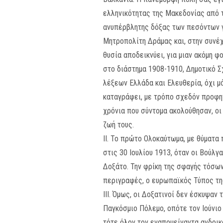
ελληνικότητας της Μακεδονίας από τ
ανυπέρβλητης δόξας των πεσόντων γι
Μητροπολίτη Δράμας και, στην συνέχ
θυσία αποδεικνύει, για μιαν ακόμη φ
στο διάστημα 1908-1910, Δημοτικό Σ
λέξεων Ελλάδα και Ελευθερία, όχι μ
καταγράφει, με τρόπο σχεδόν προφητ
χρόνια που σύντομα ακολούθησαν, οι
ζωή τους.
II. Το πρώτο Ολοκαύτωμα, με θύματα
στις 30 Ιουλίου 1913, όταν οι Βούλ
Δοξάτο. Την φρίκη της σφαγής τόσω
περιγραφές, ο ευρωπαϊκός Τύπος τη
III. Όμως, οι Δοξατινοί δεν έσκυψα
Παγκόσμιο Πόλεμο, οπότε τον Ιούνιο
τότε όλον τον εναπομείναντα ανδρικ