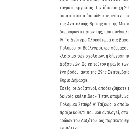
τάγματα εργασίας. Την ίδια εποχή 20
όσοι κάτοικοι διασώθηκαν, ενισχυμ
της Ανατολικής Θράκης και της Μικρ
διώροφων κτιρίων της, που συνδύαζα
IV. Το Δεύτερο Ολοκαύτωμα εις βάρο
Πολέμου, οι Βούλγαροι, ως σύμμαχοι
κλείσιμο των σχολείων, η δήμευση πε
Δοξατινών. Ως εκ τούτου η μανία τω
ένα βράδυ, αυτό της 29ης Σεπτεμβρί
Κύριε Δήμαρχε,
Εσείς, οι Δοξατινοί, αποδειχθήκατε 
δεινοίς ευέλπιδες». Ήταν, επομένως
Πολεμικό Σταυρό Α′ Τάξεως, ο οποίο
πράξω καθετί που μου αναλογεί, στο
ηρώων του Δοξάτου, ως παρακαταθήκη
επιβάλλουν.