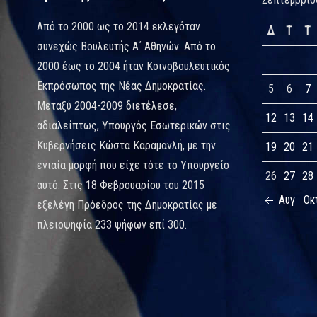
Από το 2000 ως το 2014 εκλεγόταν
Δ
Τ
Τ
συνεχώς Βουλευτής Α΄ Αθηνών. Από το
2000 έως το 2004 ήταν Κοινοβουλευτικός
Εκπρόσωπος της Νέας Δημοκρατίας.
5
6
7
Μεταξύ 2004-2009 διετέλεσε,
12
13
14
αδιαλείπτως, Υπουργός Εσωτερικών στις
Κυβερνήσεις Κώστα Καραμανλή, με την
19
20
21
ενιαία μορφή που είχε τότε το Υπουργείο
26
27
28
αυτό. Στις 18 Φεβρουαρίου του 2015
Αυγ
Οκ
εξελέγη Πρόεδρος της Δημοκρατίας με
πλειοψηφία 233 ψήφων επί 300.