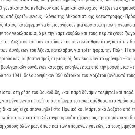
0 γυναικόπαιδα πεθαίνουν από λιμό και κακουχίες. Αξίζει να σημειωθ
ένοι από ξεριζωμένους –λόγω της Μικρασιατικής Καταστροφής- Πρόσ
άς Ασίας, κατάφεραν να δημιουργήσουν μια ωραιότατη πόλη, ονομαστή
ν τον νεοκλασικισμό με την «αρτ νουβώ» και τους περίτεχνους ζωγ
ς του Δοξάτου και των κατοίκων του συντελέσθηκε όταν, κατά την δ
 των Δυνάμεων του Άξονα, κατέλαβαν, για τρίτη φορά, την Πόλη. Η α
ριουσιών, οι βασανισμοί, οι βιασμοί, δεν έκαμψαν το φρόνημα –και,
ν βουλγαρικών δυνάμεων κατοχής εκδηλώνεται υπό την μορφή μιας «τ
ου του 1941, δολοφονήθηκαν 350 κάτοικοι του Δοξάτου (ανάμεσά τους
πιστοί στη ρήση του Θουκυδίδη, «και παρά δύναμιν τολμηταί και παρά 
, για μένα μεγίστη τιμή το ότι σήμερα το πρωί απέθεσα στο Ηρώο 
ς δικαίως είχε απονεμηθεί στο Ηρωικό και Μαρτυρικό Δοξάτο από τη
 πλαίσιο των κατά το Σύνταγμα αρμοδιοτήτων μου, προκειμένου να δι
 χρέους όλων μας, όπως και των επομένων γενεών, να τους μιμηθού