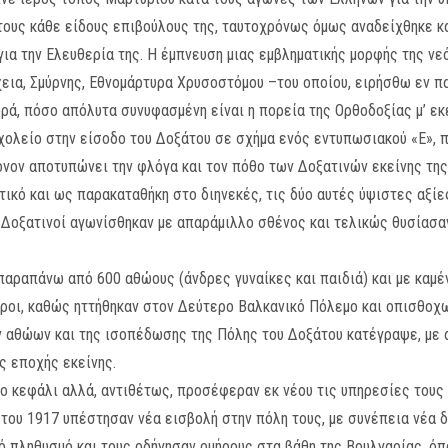
ους κάθε είδους επιβούλους της, ταυτοχρόνως όμως αναδείχθηκε κα
α την Ελευθερία της. Η έμπνευση μιας εμβληματικής μορφής της νεό
εια, Σμύρνης, Εθνομάρτυρα Χρυσοστόμου –του οποίου, ειρήσθω εν π
ορά, πόσο απόλυτα συνυφασμένη είναι η πορεία της Ορθοδοξίας μ’ εκε
χολείο στην είσοδο του Δοξάτου σε σχήμα ενός εντυπωσιακού «Ε», π
όνον αποτυπώνει την φλόγα και τον πόθο των Δοξατινών εκείνης της
ικό και ως παρακαταθήκη στο διηνεκές, τις δύο αυτές ύψιστες αξίες
 Δοξατινοί αγωνίσθηκαν με απαράμιλλο σθένος και τελικώς θυσίασαν 
 παραπάνω από 600 αθώους (άνδρες γυναίκες και παιδιά) και με καμέ
γαροι, καθώς ηττήθηκαν στον Δεύτερο Βαλκανικό Πόλεμο και οπισθο
ν αθώων και της ισοπέδωσης της Πόλης του Δοξάτου κατέγραψε, με 
ς εποχής εκείνης.
ν το κεφάλι αλλά, αντιθέτως, προσέφεραν εκ νέου τις υπηρεσίες του
 του 1917 υπέστησαν νέα εισβολή στην πόλη τους, με συνέπεια νέα 
ό πληθυσμό και τους οδήγησαν ομήρους στα βάθη της Βουλγαρίας, ό