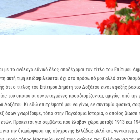
και με το ανάλογο εθνικό δέος αποδέχομαι τον τίτλο του Επίτιμου Δ
στη αυτή τιμή επιδαψιλεύεται όχι στο πρόσωπό μου αλλά στον θεσμό
 ότι o τίτλος του Επίτιμου Δημότη του Δοξάτου είναι εφεξής βασικ
ίας του οποίου οι συντεταγμένες προσδιορίζονται, αμιγώς, από την 
ύ Δοξάτου. Κι εδώ επιτρέψατέ μου να γίνω, εν συντομία φυσικά, σα
 εξ όσων γνωρίζουμε, τόπο στην Παγκόσμια Ιστορία, ο οποίος βίωσε 
ετών. Πρόκειται για συμβάντα που έλαβαν χώρα μεταξύ 1913 και 19
α για την διαμόρφωση της σύγχρονης Ελλάδας αλλά και, γενικότερα,
ινε ιερός τόπος Μαρτυρίου κατά τους αγώνες των Ελλήνων για την 