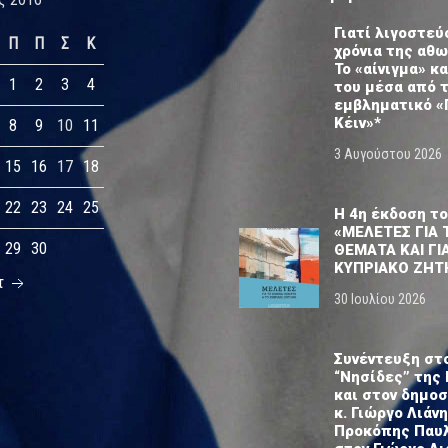
Γιατί λιγοστεύ
Π
Π
Σ
Κ
χρόνια της αθ
Το «αίνιγμα» κα
1
2
3
4
του μέσα από 
εμβληματικό «
Κέιν»*
8
9
10
11
3 Αυγούστου 2026
15
16
17
18
22
23
24
25
Η 4η έκδοση το
«ΜΕΛΕΤΕΣ ΓΙΑ 
29
30
ΘΕΜΑΤΑ ΚΑΙ ΓΙ
ΚΥΠΡΙΑΚΟ ΖΗΤ
τ
30 Ιουλίου 2026
Συνέντευξη στ
“Νησίδες” της 
και στον δημο
κ. Γιώργο Λιάνη
Προκόπης Παυ