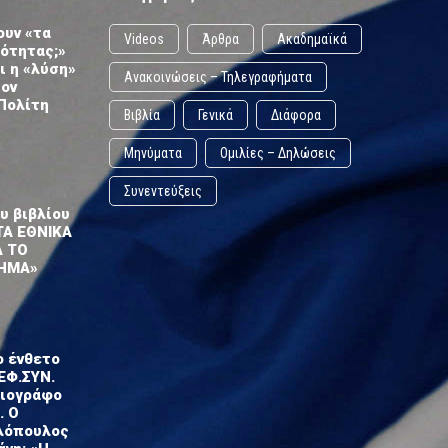
ουν «τα
Videos
Άρθρα
Ακαδημαϊκά
ωότητας;»
ι η «λύση»
Ανακοινώσεις – Τηλεγραφήματα
τον
Πολίτη
Βιβλία
Γενικά
Διάφορα
Μηνύματα
Ομιλίες – Δηλώσεις
Συνεντεύξεις
υ βιβλίου
ΤΑ ΕΘΝΙΚΑ
Α ΤΟ
ΗΜΑ»
ο ένθετο
ΕΦ.ΣΥΝ.
σιογράφο
. Ο
λόπουλος