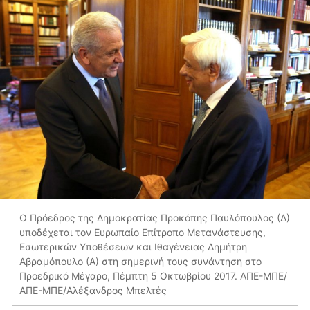
O Πρόεδρος της Δημοκρατίας Προκόπης Παυλόπουλος (Δ)
υποδέχεται τον Ευρωπαίο Επίτροπο Μετανάστευσης,
Εσωτερικών Υποθέσεων και Ιθαγένειας Δημήτρη
Αβραμόπουλο (Α) στη σημερινή τους συνάντηση στο
Προεδρικό Μέγαρο, Πέμπτη 5 Οκτωβρίου 2017. ΑΠΕ-ΜΠΕ/
ΑΠΕ-ΜΠΕ/Αλέξανδρος Μπελτές