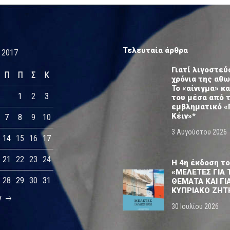
Τελευταία άρθρα
 2017
Γιατί λιγοστεύ
Π
Π
Σ
Κ
χρόνια της αθ
Το «αίνιγμα» κα
1
2
3
του μέσα από 
εμβληματικό «
Κέιν»*
7
8
9
10
3 Αυγούστου 2026
14
15
16
17
21
22
23
24
Η 4η έκδοση το
«ΜΕΛΕΤΕΣ ΓΙΑ 
28
29
30
31
ΘΕΜΑΤΑ ΚΑΙ ΓΙ
ΚΥΠΡΙΑΚΟ ΖΗΤ
ν
30 Ιουλίου 2026