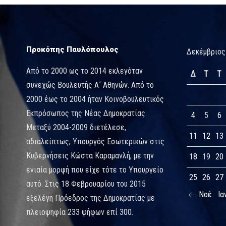
Προκόπης Παυλόπουλος
Δεκέμβριος
Από το 2000 ως το 2014 εκλεγόταν
Δ
Τ
Τ
συνεχώς Βουλευτής Α΄ Αθηνών. Από το
2000 έως το 2004 ήταν Κοινοβουλευτικός
Εκπρόσωπος της Νέας Δημοκρατίας.
4
5
6
Μεταξύ 2004-2009 διετέλεσε,
11
12
13
αδιαλείπτως, Υπουργός Εσωτερικών στις
Κυβερνήσεις Κώστα Καραμανλή, με την
18
19
20
ενιαία μορφή που είχε τότε το Υπουργείο
25
26
27
αυτό. Στις 18 Φεβρουαρίου του 2015
Νοέ
Ια
εξελέγη Πρόεδρος της Δημοκρατίας με
πλειοψηφία 233 ψήφων επί 300.