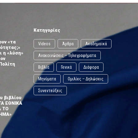
Κατηγορίες
ουν «τα
Videos
Άρθρα
Ακαδημαϊκά
ωότητας;»
ι η «λύση»
Ανακοινώσεις – Τηλεγραφήματα
τον
Πολίτη
Βιβλία
Γενικά
Διάφορα
Μηνύματα
Ομιλίες – Δηλώσεις
Συνεντεύξεις
υ βιβλίου
ΤΑ ΕΘΝΙΚΑ
Α ΤΟ
ΗΜΑ»