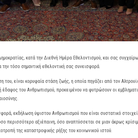
ημοκρατίας, κατά την Διεθνή Ημέρα Εθελοντισμού, και σας συγχαίρ
 την τόσο σημαντική εθελοντική σας συνεισφορά.
ση του, είναι κορυφαία στάση ζωής, η οποία πηγάζει από τον Αλτρου
χή έδαφος του Ανθρωπισμού, προκειμένου να φυτρώσουν οι εμβληματι
αιοσύνης.
σφορά, εκδήλωση ύψιστου Ανθρωπισμού που είναι συστατικό στοιχείο
όσο περισσότερο αξιέπαινη, όσο αναπτύσσεται σε μιαν άκρως κρίσιμ
οτροπή της καταστροφικής ρήξης του κοινωνικού ιστού.