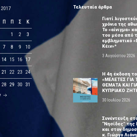
Τελευταία άρθρα
 2017
Γιατί λιγοστεύ
Π
Π
Σ
Κ
χρόνια της αθ
Το «αίνιγμα» κα
1
2
3
του μέσα από 
εμβληματικό «
Κέιν»*
7
8
9
10
3 Αυγούστου 2026
14
15
16
17
21
22
23
24
Η 4η έκδοση το
«ΜΕΛΕΤΕΣ ΓΙΑ 
28
29
30
31
ΘΕΜΑΤΑ ΚΑΙ ΓΙ
ΚΥΠΡΙΑΚΟ ΖΗΤ
ν
30 Ιουλίου 2026
Συνέντευξη στ
“Νησίδες” της 
και στον δημο
κ. Γιώργο Λιάνη