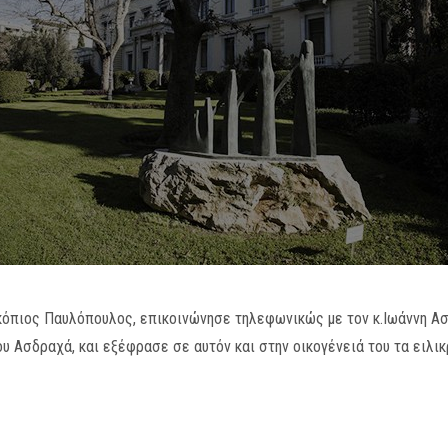
κόπιος Παυλόπουλος, επικοινώνησε τηλεφωνικώς με τον κ.Ιωάννη Α
υ Ασδραχά, και εξέφρασε σε αυτόν και στην οικογένειά του τα ειλικ