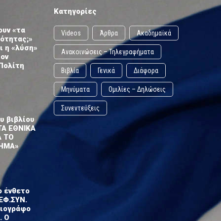
Κατηγορίες
ουν «τα
Videos
Άρθρα
Ακαδημαϊκά
ωότητας;»
ι η «λύση»
Ανακοινώσεις – Τηλεγραφήματα
τον
Πολίτη
Βιβλία
Γενικά
Διάφορα
Μηνύματα
Ομιλίες – Δηλώσεις
Συνεντεύξεις
υ βιβλίου
ΤΑ ΕΘΝΙΚΑ
Α ΤΟ
ΗΜΑ»
ο ένθετο
ΕΦ.ΣΥΝ.
σιογράφο
. Ο