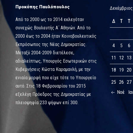
Προκόπης Παυλόπουλος
Δεκέμβριος
Από το 2000 ως το 2014 εκλεγόταν
Δ
Τ
Τ
συνεχώς Βουλευτής Α΄ Αθηνών. Από το
2000 έως το 2004 ήταν Κοινοβουλευτικός
Εκπρόσωπος της Νέας Δημοκρατίας.
4
5
6
Μεταξύ 2004-2009 διετέλεσε,
11
12
13
αδιαλείπτως, Υπουργός Εσωτερικών στις
Κυβερνήσεις Κώστα Καραμανλή, με την
18
19
20
ενιαία μορφή που είχε τότε το Υπουργείο
25
26
27
αυτό. Στις 18 Φεβρουαρίου του 2015
Νοέ
Ια
εξελέγη Πρόεδρος της Δημοκρατίας με
πλειοψηφία 233 ψήφων επί 300.