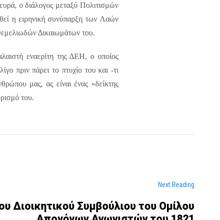
λευρά, ο διάλογος μεταξύ Πολιτισμών
ωθεί η ειρηνική συνύπαρξη των Λαών
 Θεμελιωδών Δικαιωμάτων του.
λαιστή εναερίτη της ΔΕΗ, ο οποίος
γο πριν πάρει το πτυχίο του και -τι
θρώπου μας, ας είναι ένας «δείκτης
ορισμό του.
Next Reading
ου Διοικητικού Συμβούλιου του Ομίλου
Απογόνων Αγωνιστών του 1821