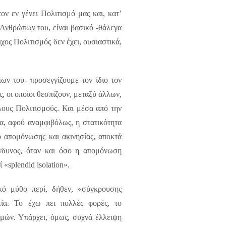
ν εν γένει Πολιτισμό μας και, κατ’
 Ανθρώπων του, είναι βασικό -θάλεγα
ιχος Πολιτισμός δεν έχει, ουσιαστικά,
ν του- προσεγγίζουμε τον ίδιο τον
, οι οποίοι θεσπίζουν, μεταξύ άλλων,
λλους Πολιτισμούς. Και μέσα από την
ία, αφού αναμφιβόλως, η στατικότητα
ο απομόνωσης και ακινησίας, αποκτά
κίνδυνος, όταν και όσο η απομόνωση
ί «
splendid isolation
».
κό μύθο περί, δήθεν, «σύγκρουσης
τία. Το έχω πει πολλές φορές, το
μών. Υπάρχει, όμως, συχνά έλλειψη