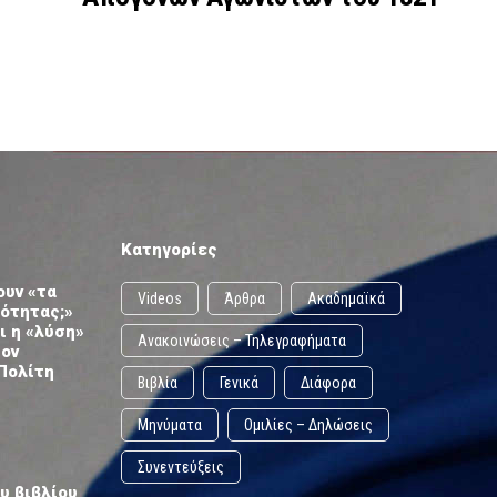
Κατηγορίες
ουν «τα
Videos
Άρθρα
Ακαδημαϊκά
ωότητας;»
ι η «λύση»
Ανακοινώσεις – Τηλεγραφήματα
τον
Πολίτη
Βιβλία
Γενικά
Διάφορα
Μηνύματα
Ομιλίες – Δηλώσεις
Συνεντεύξεις
υ βιβλίου