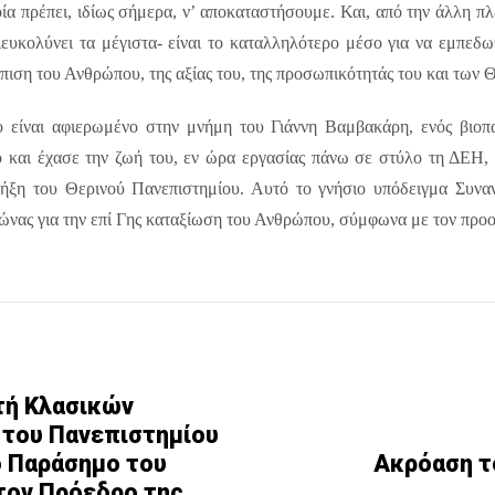
οία πρέπει, ιδίως σήμερα, ν’ αποκαταστήσουμε. Και, από την άλλη π
ιευκολύνει τα μέγιστα- είναι το καταλληλότερο μέσο για να εμπεδ
πιση του Ανθρώπου, της αξίας του, της προσωπικότητάς του και των
 είναι αφιερωμένο στην μνήμη του Γιάννη Βαμβακάρη, ενός βιοπα
και έχασε την ζωή του, εν ώρα εργασίας πάνω σε στύλο τη ΔΕΗ, λί
ήξη του Θερινού Πανεπιστημίου. Αυτό το γνήσιο υπόδειγμα Συναν
αγώνας για την επί Γης καταξίωση του Ανθρώπου, σύμφωνα με τον προ
τή Κλασικών
 του Πανεπιστημίου
ο Παράσημο του
Ακρόαση τ
 τον Πρόεδρο της