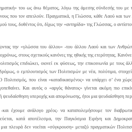
ματική» του ως άνω θέματος, λόγω της άμεσης σύνδεσής του με το
ύνους που τον απειλούν. Πραγματικά, η Γλώσσα, κάθε Λαού και των
ού τους, δοθέντος ότι, δίχως την «αντηρίδα» της Γλώσσας, ο αντίστο
ζοντας την «γλώσσα του άλλου» -του άλλου Λαού και των Ανθρώπω
οχρόνως, στους σχετικούς κανόνες της ηθικής της ετερότητας. Κανόνες
ολιτισμός επιδιώκει, οιονεί εκ φύσεως, την επικοινωνία με τους ά
ιδρόμως, ο εμπλουτισμός των Πολιτισμών με νέα, πολύτιμα, στοιχε
 Ο Πολιτισμός, που είναι «καταδικασμένος» να υπάρχει σ’ ένα χώρ
γοπεθαίνει. Και αυτός ο «αργός θάνατος» γίνεται ακόμη πιο επι
ή ψευδαίσθηση υπεροχής και απομόνωσης, ήτοι μια ψευδαίσθηση περ
-και έχουμε ανάλογο χρέος- να καταπολεμήσουμε τον διαβρωτι
λεύεται, κατά αποτέλεσμα, την Παγκόσμια Ειρήνη και Δημοκρα
μια πλευρά δεν νοείται «σύγκρουση» μεταξύ πραγματικών Πολιτισ