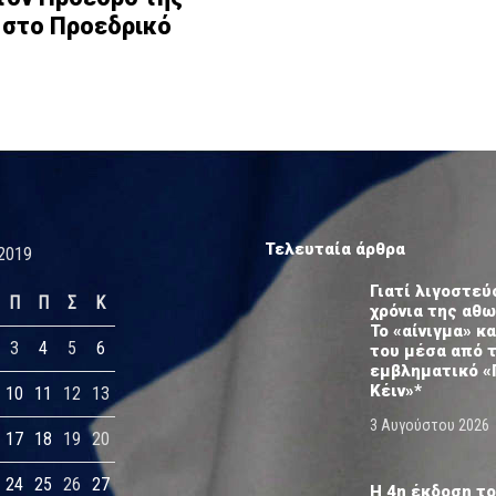
 στο Προεδρικό
Τελευταία άρθρα
2019
Γιατί λιγοστεύ
Π
Π
Σ
Κ
χρόνια της αθ
Το «αίνιγμα» κα
3
4
5
6
του μέσα από 
εμβληματικό «
Κέιν»*
10
11
12
13
3 Αυγούστου 2026
17
18
19
20
24
25
26
27
Η 4η έκδοση το