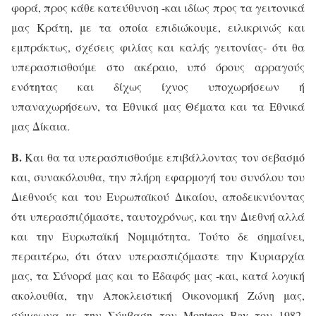
φορά, προς κάθε κατεύθυνση -και ιδίως προς τα γειτονικά
μας Κράτη, με τα οποία επιδιώκουμε, ειλικρινώς και
εμπράκτως, σχέσεις φιλίας και καλής γειτονίας- ότι θα
υπερασπισθούμε στο ακέραιο, υπό όρους αρραγούς
ενότητας και δίχως ίχνος υποχωρήσεων ή
υπαναχωρήσεων, τα Εθνικά μας Θέματα και τα Εθνικά
μας Δίκαια.
Β.
Και θα τα υπερασπισθούμε επιβάλλοντας τον σεβασμό
και, συνακόλουθα, την πλήρη εφαρμογή του συνόλου του
Διεθνούς και του Ευρωπαϊκού Δικαίου, αποδεικνύοντας
ότι υπερασπιζόμαστε, ταυτοχρόνως, και την Διεθνή αλλά
και την Ευρωπαϊκή Νομιμότητα. Τούτο δε σημαίνει,
περαιτέρω, ότι όταν υπερασπιζόμαστε την Κυριαρχία
μας, τα Σύνορά μας και το Έδαφός μας -και, κατά λογική
ακολουθία, την Αποκλειστική Οικονομική Ζώνη μας,
σύμφωνα με την Σύμβαση του
Montego
Bay
του 1982-