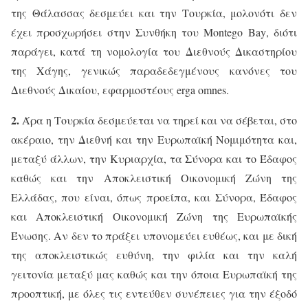
της Θάλασσας δεσμεύει και την Τουρκία, μολονότι δεν
έχει προσχωρήσει στην Συνθήκη του
Montego
Bay
, διότι
παράγει, κατά τη νομολογία του Διεθνούς Δικαστηρίου
της Χάγης, γενικώς παραδεδεγμένους κανόνες του
Διεθνούς Δικαίου, εφαρμοστέους
erga
omnes
.
2.
Άρα η Τουρκία δεσμεύεται να τηρεί και να σέβεται, στο
ακέραιο, την Διεθνή και την Ευρωπαϊκή Νομιμότητα και,
μεταξύ άλλων, την Κυριαρχία, τα Σύνορα και το Έδαφος
καθώς και την Αποκλειστική Οικονομική Ζώνη της
Ελλάδας, που είναι, όπως προείπα, και Σύνορα, Έδαφος
και Αποκλειστική Οικονομική Ζώνη της Ευρωπαϊκής
Ένωσης. Αν δεν το πράξει υπονομεύει ευθέως, και με δική
της αποκλειστικώς ευθύνη, την φιλία και την καλή
γειτονία μεταξύ μας καθώς και την όποια Ευρωπαϊκή της
προοπτική, με όλες τις εντεύθεν συνέπειες για την έξοδό