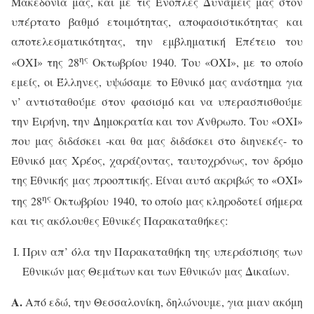
Μακεδονία μας, και με τις Ένοπλες Δυνάμεις μας στον
υπέρτατο βαθμό ετοιμότητας, αποφασιστικότητας και
αποτελεσματικότητας, την εμβληματική Επέτειο του
ης
«ΟΧΙ» της 28
Οκτωβρίου 1940. Του «ΟΧΙ», με το οποίο
εμείς, οι Έλληνες, υψώσαμε το Εθνικό μας ανάστημα για
ν’ αντισταθούμε στον φασισμό και να υπερασπισθούμε
την Ειρήνη, την Δημοκρατία και τον Άνθρωπο. Του «ΟΧΙ»
που μας διδάσκει -και θα μας διδάσκει στο διηνεκές- το
Εθνικό μας Χρέος, χαράζοντας, ταυτοχρόνως, τον δρόμο
της Εθνικής μας προοπτικής. Είναι αυτό ακριβώς το «ΟΧΙ»
ης
της 28
Οκτωβρίου 1940, το οποίο μας κληροδοτεί σήμερα
και τις ακόλουθες Εθνικές Παρακαταθήκες:
Πριν απ’ όλα την Παρακαταθήκη της υπεράσπισης των
Εθνικών μας Θεμάτων και των Εθνικών μας Δικαίων.
Α.
Από εδώ, την Θεσσαλονίκη, δηλώνουμε, για μιαν ακόμη