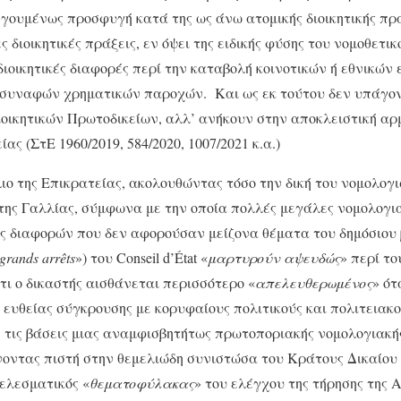
ηγουμένως προσφυγή κατά της ως άνω ατομικής διοικητικής πρά
ς διοικητικές πράξεις, εν όψει της ειδικής φύσης του νομοθετικ
 διοικητικές διαφορές περί την καταβολή κοινοτικών ή εθνικών
 συναφών χρηματικών παροχών. Και ως εκ τούτου δεν υπάγοντ
οικητικών Πρωτοδικείων, αλλ’ ανήκουν στην αποκλειστική αρ
ας (ΣτΕ 1960/2019, 584/2020, 1007/2021 κ.α.)
ο της Επικρατείας, ακολουθώντας τόσο την δική του νομολογ
at της Γαλλίας, σύμφωνα με την οποία πολλές μεγάλες νομολογι
ης διαφορών που δεν αφορούσαν μείζονα θέματα του δημόσιου 
grands
arr
ê
ts
») του Conseil d’État «
μαρτυρούν αψευδώς
» περί τ
τι ο δικαστής αισθάνεται περισσότερο «
απελευθερωμένος
» ότ
ευθείας σύγκρουσης με κορυφαίους πολιτικούς και πολιτειακ
 τις βάσεις μιας αναμφισβητήτως πρωτοποριακής νομολογιακή
νοντας πιστή στην θεμελιώδη συνιστώσα του Κράτους Δικαίου ε
τελεσματικός «
θεματοφύλακας
» του ελέγχου της τήρησης της 