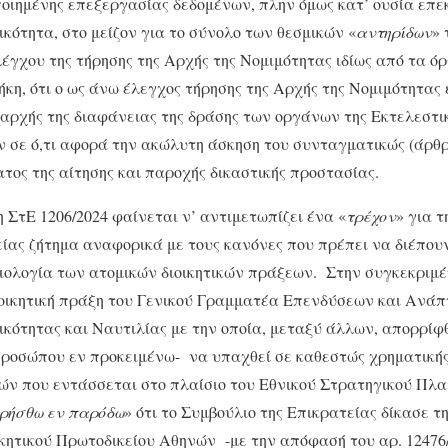
ιημένης επεξεργασίας δεδομένων, πλην όμως κατ’ ουσία επεκτ
ικότητα, στο μείζον για το σύνολο των θεσμικών «
αντηρίδων
» 
λέγχου της τήρησης της Αρχής της Νομιμότητας ιδίως από τα ό
κη, ότι ο ως άνω έλεγχος τήρησης της Αρχής της Νομιμότητας 
 αρχής της διαφάνειας της δράσης των οργάνων της Εκτελεστικ
σε ό,τι αφορά την ακώλυτη άσκηση του συνταγματικώς (άρθρο
ος της αίτησης και παροχής δικαστικής προστασίας.
ση ΣτΕ 1206/2024 φαίνεται ν’ αντιμετωπίζει ένα «
τρέχον
» για 
είας ζήτημα αναφορικά με τους κανόνες που πρέπει να διέπου
τιολογία των ατομικών διοικητικών πράξεων. Στην συγκεκριμ
διοικητική πράξη του Γενικού Γραμματέα Επενδύσεων και Ανά
κότητας και Ναυτιλίας με την οποία, μεταξύ άλλων, απορρίφ
προσώπου εν προκειμένω- να υπαχθεί σε καθεστώς χρηματική
ν που εντάσσεται στο πλαίσιο του Εθνικού Στρατηγικού Πλ
ιρήσθω εν παρόδω
» ότι το Συμβούλιο της Επικρατείας δίκασε 
κητικού Πρωτοδικείου Αθηνών -με την απόφασή του αρ. 12476