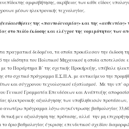
ν ανεπίδεκτης αμφισβήτησης, ακρίβειας των κάθε είδους υπολο
ρονων μέσων ηλεκτρονικής τεχνολογίας.
της «
» και της «
»
ψευδαισθήσεις
παντοδυναμίας
αυθεντίας
ίας στο πεδίο έκδοσης και ελέγχου της νομιμότητας των α
στα πραγματικά δεδομένα, τα οποία προκάλεσαν την έκδοση τ
πό την ιδιότητα του Πολιτικού Μηχανικού η οποία αποτελούσε
με το Παράρτημα Β΄ της σχετικής Προκήρυξης, υπέβαλε ηλεκτ
ς στο σχετικό πρόγραμμα Ε.Σ.Π.Α. με αντικείμενο την προμή
των και σύγχρονου τεχνολογικού εξοπλισμού. Με την υπ’ αρ
 του Γενικού Γραμματέα Επενδύσεων και Ανάπτυξης αποφασίσ
ίας ηλεκτρονικής αξιολόγησης των υποβληθεισών προτάσεων, 
το ανωτέρω πρόγραμμα λόγω συγκέντρωσης βαθμολογίας 33,6
 θετική μεν αξιολόγηση της πρότασης, αλλά την μη επιχορήγ
ι το όριο βαθμολογίας έγκρισης επενδυτικού σχεδίου διαμορφώ