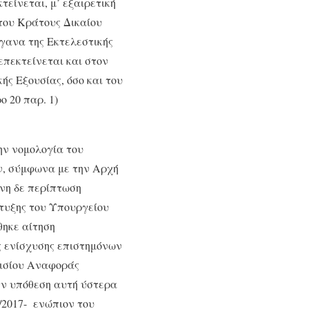
είνεται, μ’ εξαιρετική
του Κράτους Δικαίου
ργανα της Εκτελεστικής
επεκτείνεται και στον
ής Εξουσίας, όσο και του
 20 παρ. 1)
την νομολογία του
ν, σύμφωνα με την Αρχή
ένη δε περίπτωση
πτυξης του Υπουργείου
θηκε αίτηση
ς ενίσχυσης επιστημόνων
αισίου Αναφοράς
την υπόθεση αυτή ύστερα
/2017- ενώπιον του