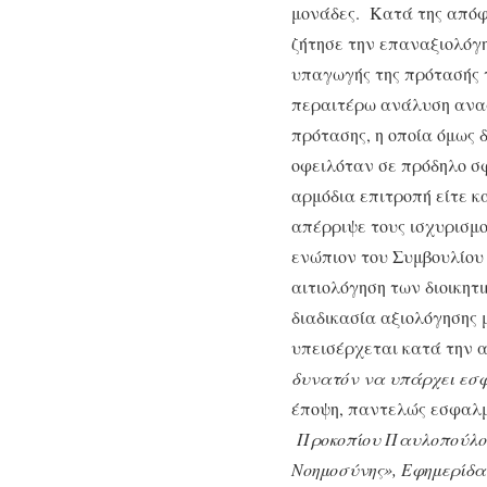
μονάδες. Κατά της απόφα
ζήτησε την επαναξιολόγ
υπαγωγής της πρότασής 
περαιτέρω ανάλυση αναφέ
πρότασης, η οποία όμως 
οφειλόταν σε πρόδηλο σφ
αρμόδια επιτροπή είτε κ
απέρριψε τους ισχυρισμο
ενώπιον του Συμβουλίου 
αιτιολόγηση των διοικη
διαδικασία αξιολόγησης 
υπεισέρχεται κατά την 
δυνατόν να υπάρχει εσ
έποψη, παντελώς εσφαλμέ
Προκοπίου Παυλοπούλου
Νοημοσύνης», Εφημερίδα Δ