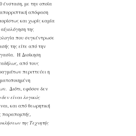
0 ένσταση, με την οποία
η απορριπτική απόφαση
ορίστως και χωρίς καμία
 αξιολόγηση της
θμολογία που συγκέντρωσε
σής της είτε από την
ργασία. Η Διοίκηση
ταδήλως, από τους
πραγμάτων περιττεύει η
οματοποιημένη
ων. Διότι, εφόσον δεν
«
δεν είναι λογικώς
ίναι, και από θεωρητική
ης παραπομπής,
οκλήσεων της Τεχνητής