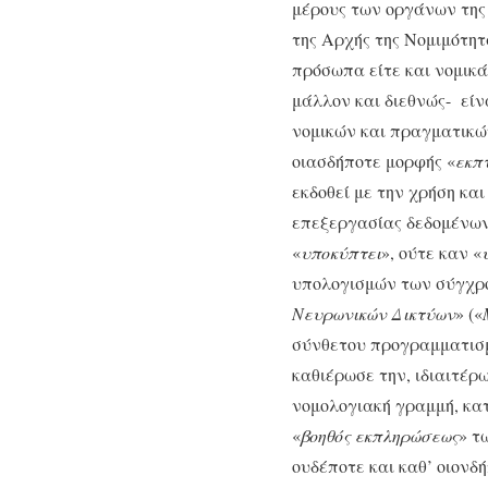
μέρους των οργάνων της 
της Αρχής της Νομιμότητ
πρόσωπα είτε και νομικ
μάλλον και διεθνώς- είν
νομικών και πραγματικώ
οιασδήποτε μορφής «
εκπ
εκδοθεί με την χρήση κ
επεξεργασίας δεδομένων.
«
υποκύπτει
», ούτε καν «
υπολογισμών των σύγχρ
Νευρωνικών Δικτύων
» («
σύνθετου προγραμματισμο
καθιέρωσε την, ιδιαιτέρω
νομολογιακή γραμμή, κατ
«
βοηθός εκπληρώσεως
» τ
ουδέποτε και καθ’ οιονδ