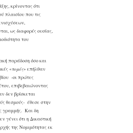
ξης, κρίνοντας ότι
ού πλαισίου που τις
 ενισχύσεων,
αι, ως διαφορές ουσίας,
μοδιότητα του
ιακή παράδοση όσο και
ακές «
τομές
» επήλθαν
βίου -οι πρώτες
ούτου, επιβεβαιώνοντας
αν δεν βρίσκεται
ούς θεσμούς- έθεσε στην
ς γραμμής. Και δη
ν γένει ότι η Δικαστική
Αρχής της Νομιμότητας εκ