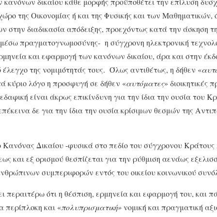
 κανόνων δικαίου κάθε μορφής προϋποθέτει την επίλυση δυσ
χώρο της Οικονομίας ή και της Φυσικής και των Μαθηματικών, 
 στην διαδικασία απόδειξης, προεχόντως κατά την άσκηση τη
ν μέσω πραγματογνωμοσύνης- η σύγχρονη ηλεκτρονική τεχνολο
ρμηνεία και εφαρμογή των κανόνων δικαίου, άρα και στην έκδ
ό έλεγχο της νομιμότητάς τους. Όλως αντιθέτως, η δήθεν «
αυτ
τά κύριο λόγο η προσφυγή σε δήθεν «
αυτόματες
» διοικητικές π
εδαφική είναι άκρως επικίνδυνη για την ίδια την ουσία του Κρ
επέκεινα δε για την ίδια την ουσία κρίσιμων θεσμών της Αντι
 ο Κανόνας Δικαίου -φυσικά στο πεδίο του σύγχρονου Κράτους 
εως και εξ ορισμού θεσπίζεται για την ρύθμιση αενάως εξελισ
θρώπινων συμπεριφορών εντός του οικείου κοινωνικού συνό
 περαιτέρω ότι η θέσπιση, ερμηνεία και εφαρμογή του, και πά
α περίπλοκη και «
πολυπρισματική»
νομική και πραγματική αξι