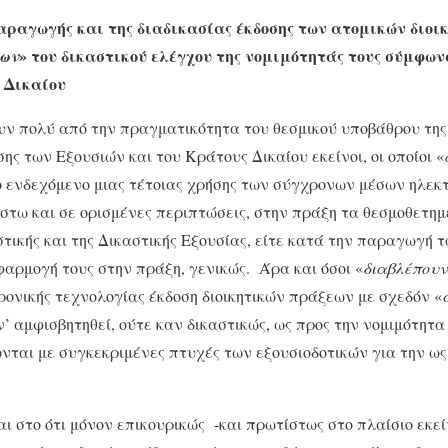
παραγωγής και της διαδικασίας έκδοσης των ατομικών διο
» του δικαστικού ελέγχου της νομιμότητάς τους σύμφων
νων
 Δικαίου
ουν πολύ από την πραγματικότητα του θεσμικού υποβάθρου τη
ης των Εξουσιών και του Κράτους Δικαίου εκείνοι, οι οποίοι «
ο ενδεχόμενο μιας τέτοιας χρήσης των σύγχρονων μέσων ηλεκ
στω και σε ορισμένες περιπτώσεις, στην πράξη τα θεσμοθετη
στικής και της Δικαστικής Εξουσίας, είτε κατά την παραγωγή 
φαρμογή τους στην πράξη, γενικώς. Άρα και όσοι «
διαβλέπουν
ονικής τεχνολογίας έκδοση διοικητικών πράξεων με σχεδόν «
 ν’ αμφισβητηθεί, ούτε καν δικαστικώς, ως προς την νομιμότητ
νται με συγκεκριμένες πτυχές των εξουσιοδοτικών για την ω
αι στο ότι μόνον επικουρικώς -και πρωτίστως στο πλαίσιο εκεί