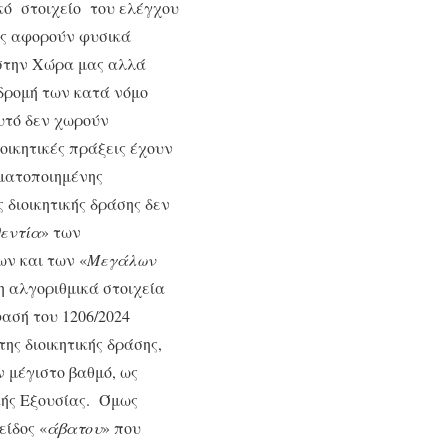
ικό στοιχείο του ελέγχου
ές αφορούν φυσικά
 στην Χώρα μας αλλά
νδρομή των κατά νόμο
υτό δεν χωρούν
ιοικητικές πράξεις έχουν
οματοποιημένης
 διοικητικής δράσης δεν
εντία
» των
ν και των «
Μεγάλων
η αλγοριθμικά στοιχεία
ασή του 1206/2024
ης διοικητικής δράσης,
ν μέγιστο βαθμό, ως
κής Εξουσίας. Όμως
είδος «
άβατου
» που