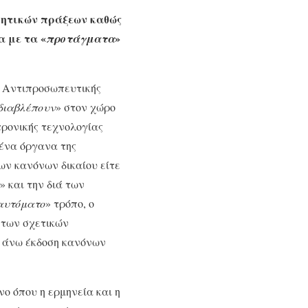
ικητικών πράξεων καθώς
α με τα «
»
προτάγματα
ς Αντιπροσωπευτικής
διαβλέπουν
» στον χώρο
τρονικής τεχνολογίας
μένα όργανα της
των κανόνων δικαίου είτε
» και την διά των
αυτόματο
» τρόπο, ο
α των σχετικών
ς άνω έκδοση κανόνων
νο όπου η ερμηνεία και η