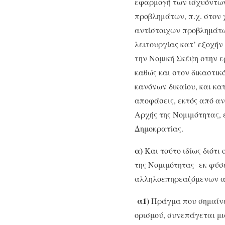
εφαρμογή των ισχυόντων
προβλημάτων, π.χ. στον 
αντίστοιχων προβλημάτων
λειτουργίας κατ’ εξοχή
την Νομική Σκέψη στην ε
καθώς και στον δικαστικ
κανόνων δικαίου, και κα
αποφάσεις, εκτός από αν
Αρχής της Νομιμότητας, 
Δημοκρατίας.
α)
Και τούτο ιδίως διότι
της Νομιμότητας- εκ φύσ
αλληλοεπηρεαζόμενων αν
α1)
Πράγμα που σημαίνει
ορισμού, συνεπάγεται μι