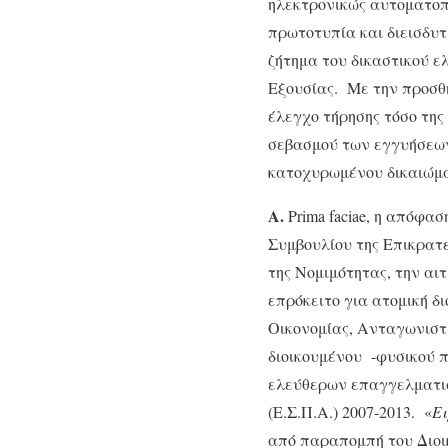
ηλεκτρονικώς αυτοματοπο
πρωτοτυπία και διεισδυτ
ζήτημα του δικαστικού ε
Εξουσίας. Με την προσθή
έλεγχο τήρησης τόσο της
σεβασμού των εγγυήσεων 
κατοχυρωμένου δικαιώματ
Α.
Prima faciae, η απόφα
Συμβουλίου της Επικρατ
της Νομιμότητας, την αι
επρόκειτο για ατομική 
Οικονομίας, Ανταγωνιστι
διοικουμένου -φυσικού 
ελεύθερων επαγγελματιώ
(Ε.Σ.Π.Α.) 2007-2013. «
Ε
από παραπομπή του Διοι