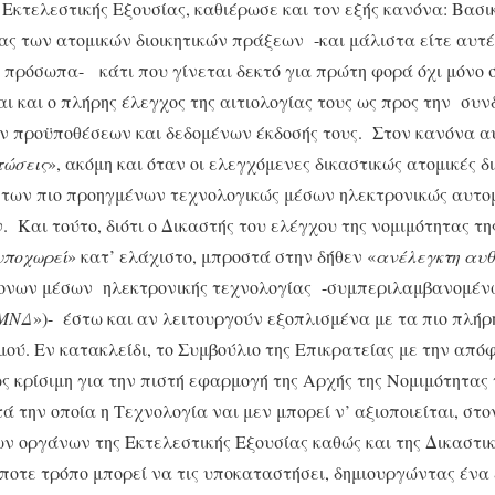
Εκτελεστικής Εξουσίας, καθιέρωσε και τον εξής κανόνα: Βασ
ας των ατομικών διοικητικών πράξεων -και μάλιστα είτε αυτ
ά πρόσωπα- κάτι που γίνεται δεκτό για πρώτη φορά όχι μόνο
αι και ο πλήρης έλεγχος της αιτιολογίας τους ως προς την συ
ν προϋποθέσεων και δεδομένων έκδοσής τους. Στον κανόνα α
τώσεις
», ακόμη και όταν οι ελεγχόμενες δικαστικώς ατομικές δ
αι των πιο προηγμένων τεχνολογικώς μέσων ηλεκτρονικώς αυτ
 Και τούτο, διότι ο Δικαστής του ελέγχου της νομιμότητας της
υποχωρεί
» κατ’ ελάχιστο, μπροστά στην δήθεν «
ανέλεγκτη αυθ
ονων μέσων ηλεκτρονικής τεχνολογίας -συμπεριλαμβανομένω
ΜΝΔ
»)- έστω και αν λειτουργούν εξοπλισμένα με τα πιο πλήρ
ύ. Εν κατακλείδι, το Συμβούλιο της Επικρατείας με την απόφ
ς κρίσιμη για την πιστή εφαρμογή της Αρχής της Νομιμότητας τ
ά την οποία η Τεχνολογία ναι μεν μπορεί ν’ αξιοποιείται, στο
ων οργάνων της Εκτελεστικής Εξουσίας καθώς και της Δικαστι
ήποτε τρόπο μπορεί να τις υποκαταστήσει, δημιουργώντας ένα 