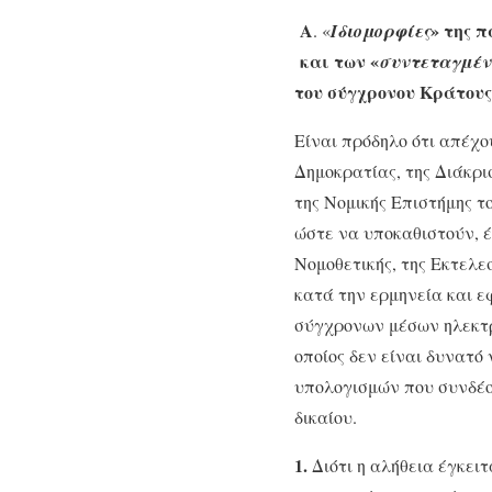
Α
» της 
. «
Ιδιομορφίες
και των «
συντεταγμέ
του σύγχρονου Κράτους
Είναι πρόδηλο ότι απέχ
Δημοκρατίας, της Διάκρισ
της Νομικής Επιστήμης τ
ώστε να υποκαθιστούν, έ
Νομοθετικής, της Εκτελε
κατά την ερμηνεία και ε
σύγχρονων μέσων ηλεκτρ
οποίος δεν είναι δυνατό
υπολογισμών που συνδέο
δικαίου.
1.
Διότι η αλήθεια έγκειτ