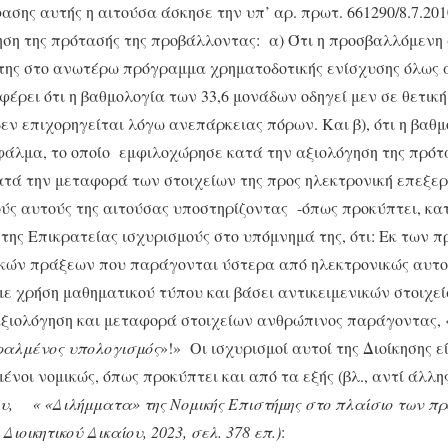
σης αυτής η αιτούσα άσκησε την υπ’ αρ. πρωτ. 661290/8.7.201
ηση της πρότασής της προβάλλοντας: α) Ότι η προσβαλλόμεν
της στο ανωτέρω πρόγραμμα χρηματοδοτικής ενίσχυσης όλως α
ρει ότι η βαθμολογία των 33,6 μονάδων οδηγεί μεν σε θετική
δεν επιχορηγείται λόγω ανεπάρκειας πόρων. Και β), ότι η βα
άλμα, το οποίο εμφιλοχώρησε κατά την αξιολόγηση της πρότα
ατά την μεταφορά των στοιχείων της προς ηλεκτρονική επεξε
ύς αυτούς της αιτούσας υποστηρίζοντας -όπως προκύπτει, κα
της Επικρατείας ισχυρισμούς στο υπόμνημά της, ότι: Εκ των 
τικών πράξεων που παράγονται ύστερα από ηλεκτρονικώς αυτ
με χρήση μαθηματικού τύπου και βάσει αντικειμενικών στοιχεί
αξιολόγηση και μεταφορά στοιχείων ανθρώπινος παράγοντας, 
φαλμένος υπολογισμός
»!» Οι ισχυρισμοί αυτοί της Διοίκησης ε
νοι νομικώς, όπως προκύπτει και από τα εξής (βλ., αντί άλλ
, « «Διλήμματα» της Νομικής Επιστήμης στο πλαίσιο των πρ
ιοικητικού Δικαίου, 2023, σελ. 378 επ.)
: