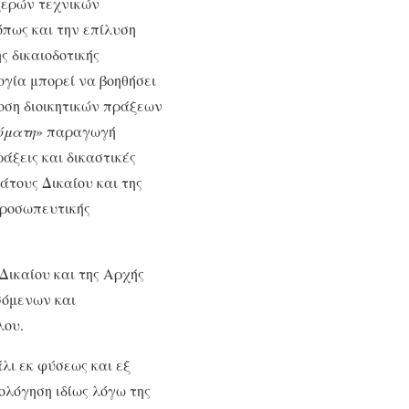
χερών τεχνικών
όπως και την επίλυση
ς δικαιοδοτικής
γία μπορεί να βοηθήσει
οση διοικητικών πράξεων
όματη
» παραγωγή
ράξεις και δικαστικές
άτους Δικαίου και της
προσωπευτικής
Δικαίου και της Αρχής
σόμενων και
λου.
λι εκ φύσεως και εξ
ολόγηση ιδίως λόγω της