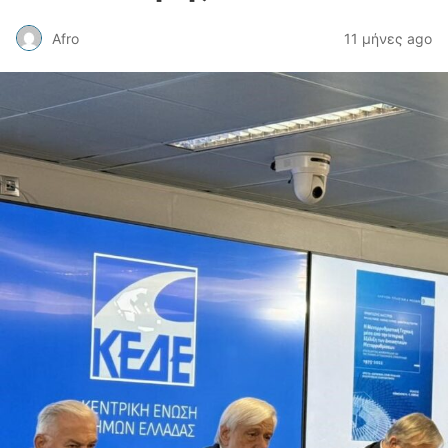
Afro
11 μήνες ago