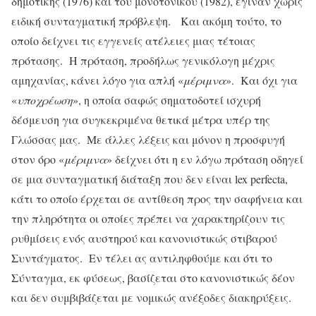
δημοτικής (1976) και του μονοτονικού (1982), έγιναν χωρίς
ειδική συνταγματική πρόβλεψη. Και ακόμη τούτο, το
οποίο δείχνει τις εγγενείς ατέλειες μιας τέτοιας
πρότασης. Η πρόταση, προδήλως γενικόλογη μέχρις
αμηχανίας, κάνει λόγο για απλή «
μέριμνα
». Και όχι για
«
υποχρέωση
», η οποία σαφώς σηματοδοτεί ισχυρή
δέσμευση για συγκεκριμένα θετικά μέτρα υπέρ της
Γλώσσας μας. Με άλλες λέξεις και μόνον η προσφυγή
στον όρο «
μέριμνα
» δείχνει ότι η εν λόγω πρόταση οδηγεί
σε μια συνταγματική διάταξη που δεν είναι lex perfecta,
κάτι το οποίο έρχεται σε αντίθεση προς την σαφήνεια και
την πληρότητα οι οποίες πρέπει να χαρακτηρίζουν τις
ρυθμίσεις ενός αυστηρού και κανονιστικώς στιβαρού
Συντάγματος. Εν τέλει ας αντιληφθούμε και ότι το
Σύνταγμα, εκ φύσεως, βασίζεται στο κανονιστικώς δέον
και δεν συμβιβάζεται με νομικώς ανέξοδες διακηρύξεις.