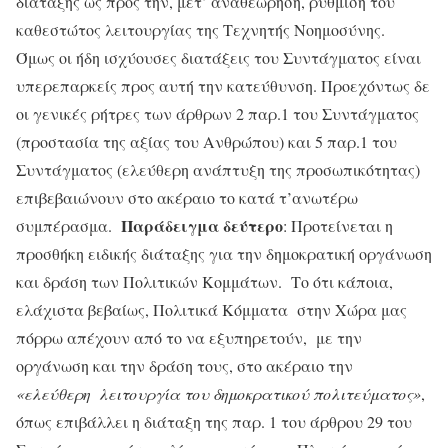
διάταξης ως προς την, μετ’ αναθεώρηση, ρύθμιση του
καθεστώτος λειτουργίας της Τεχνητής Νοημοσύνης.
Όμως οι ήδη ισχύουσες διατάξεις του Συντάγματος είναι
υπερεπαρκείς προς αυτή την κατεύθυνση. Προεχόντως δε
οι γενικές ρήτρες των άρθρων 2 παρ.1 του Συντάγματος
(προστασία της αξίας του Ανθρώπου) και 5 παρ.1 του
Συντάγματος (ελεύθερη ανάπτυξη της προσωπικότητας)
επιβεβαιώνουν στο ακέραιο το κατά τ’ανωτέρω
Παράδειγμα
δεύτερο
συμπέρασμα.
: Προτείνεται η
προσθήκη ειδικής διάταξης για την δημοκρατική οργάνωση
και δράση των Πολιτικών Κομμάτων. Το ότι κάποια,
ελάχιστα βεβαίως, Πολιτικά Κόμματα στην Χώρα μας
πόρρω απέχουν από το να εξυπηρετούν, με την
οργάνωση και την δράση τους, στο ακέραιο την
«ελεύθερη λειτουργία του δημοκρατικού πολιτεύματος»
,
όπως επιβάλλει η διάταξη της παρ. 1 του άρθρου 29 του