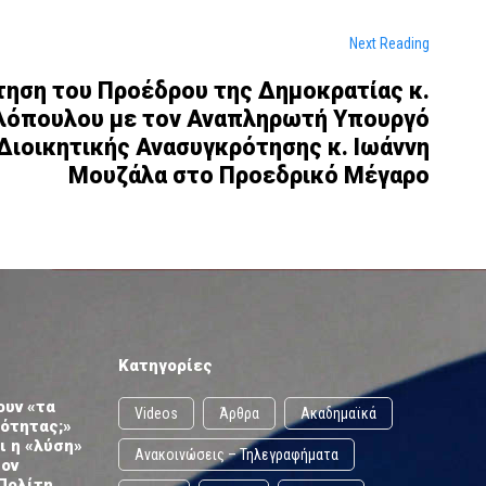
Next Reading
τηση του Προέδρου της Δημοκρατίας κ.
λόπουλου με τον Αναπληρωτή Υπουργό
Διοικητικής Ανασυγκρότησης κ. Ιωάννη
Μουζάλα στο Προεδρικό Μέγαρο
Κατηγορίες
ουν «τα
Videos
Άρθρα
Ακαδημαϊκά
ωότητας;»
ι η «λύση»
Ανακοινώσεις – Τηλεγραφήματα
τον
Πολίτη