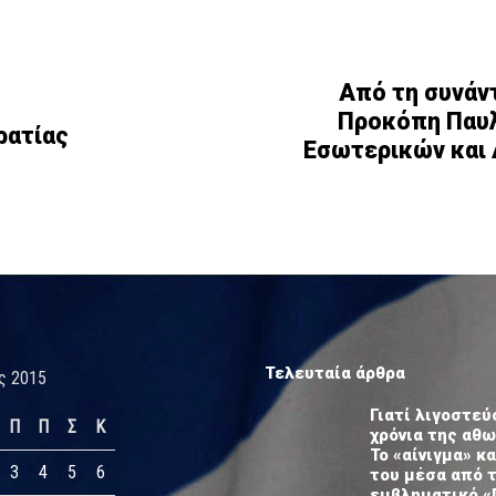
Από τη συνάν
Προκόπη Παυ
ρατίας
Εσωτερικών και 
Τελευταία άρθρα
ς 2015
Γιατί λιγοστεύ
Π
Π
Σ
Κ
χρόνια της αθ
Το «αίνιγμα» κα
3
4
5
6
του μέσα από 
εμβληματικό «