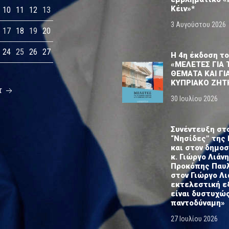
Κέιν»*
10
11
12
13
3 Αυγούστου 2026
17
18
19
20
24
25
26
27
Η 4η έκδοση το
«ΜΕΛΕΤΕΣ ΓΙΑ 
ΘΕΜΑΤΑ ΚΑΙ ΓΙ
ΚΥΠΡΙΑΚΟ ΖΗΤ
τ
30 Ιουλίου 2026
Συνέντευξη στ
“Νησίδες” της 
και στον δημο
κ. Γιώργο Λιάνη
Προκόπης Παυ
στον Γιώργο Λι
εκτελεστική ε
είναι δυστυχώ
παντοδύναμη»
27 Ιουλίου 2026