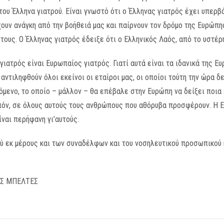
ου Έλληνα γιατρού. Είναι γνωστό ότι ο Έλληνας γιατρός έχει υπερβ
χουν ανάγκη από την βοήθειά μας και παίρνουν τον δρόμο της Ευρώπη
τους. Ο Έλληνας γιατρός έδειξε ότι ο Ελληνικός Λαός, από το υστέρ
 γιατρός είναι Ευρωπαίος γιατρός. Γιατί αυτά είναι τα ιδανικά της 
αντιληφθούν όλοι εκείνοι οι εταίροι μας, οι οποίοι τούτη την ώρα 
μενο, το οποίο – μάλλον – θα επέβαλε στην Ευρώπη να δείξει ποια εί
πόν, σε όλους αυτούς τους ανθρώπους που αθόρυβα προσφέρουν. Η Ελ
ναι περήφανη γι’αυτούς.
 εκ μέρους και των συναδέλφων και του νοσηλευτικού προσωπικού κ
ΟΣ ΜΠΕΛΤΕΣ