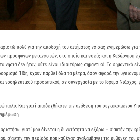
αριστώ πολύ για την αποδοχή του αιτήματος να σας ενημερώσω για 
ων προσφύγων μεταναστών, στο οποίο και εσείς και η Κυβέρνηση έχ
α νησιά δεν ήταν, ούτε είναι ιδιαιτέρως σημαντικό. Το σημαντικό εί
οορισμό. Ήδη, έχουν παρθεί όλα τα μέτρα, όσον αφορά την υγειονο
αι νοσηλευτικού προσωπικού, σε συνεργασία με το Ίδρυμα Νιάρχος, μ
τώ πολύ. Και γιατί αποδεχθήκατε την ανάθεση του συγκεκριμένου Υπο
ενημέρωση.
χαριστήσω γιατί μου δίνεται η δυνατότητα να εξάρω – σ’αυτήν την κρ
μού, σ’αυτήν την περίοδο που καθένας αναλαμβάνει τις ευθύνες του 