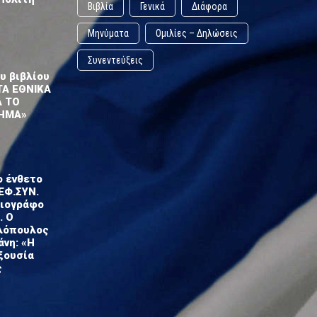
Βιβλία
Γενικά
Διάφορα
Μηνύματα
Ομιλίες – Δηλώσεις
Συνεντεύξεις
υ βιβλίου
ΤΑ ΕΘΝΙΚΑ
Α ΤΟ
ΗΜΑ»
ο ένθετο
ΕΦ.ΣΥΝ.
σιογράφο
. Ο
λόπουλος
άνη: «Η
ξουσία
ς