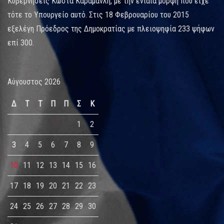
Κυβερνήσεις Κώστα Καραμανλή, με την ενιαία μορφή που είχε
τότε το Υπουργείο αυτό. Στις 18 Φεβρουαρίου του 2015
εξελέγη Πρόεδρος της Δημοκρατίας με πλειοψηφία 233 ψήφων
επί 300.
Αύγουστος 2026
Δ
Τ
Τ
Π
Π
Σ
Κ
1
2
3
4
5
6
7
8
9
10
11
12
13
14
15
16
17
18
19
20
21
22
23
24
25
26
27
28
29
30