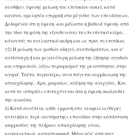
συνθήκες ύφεσης μείωση του επιτοκίου ασκεί, κατά
κανόνα, αμελητέα επιρροή στο μέγεθος των επενδύσεων.
Δεδομένου ότι η ύφεση -και μάλιστα η βαθειά ύφεση- από
την ίδια τη φύση της εξουθενώνει το επενδυτικό κλίμα,
κάνοντάς το ανελαστικό ακόμη και ως προς το επιτόκιο.
γ2) Η μείωση των μισθών οδηγεί, αναποδράστως, και σ’
αντίστοιχη ή και μεγαλύτερη μείωση της ζήτησης αγαθών
και υπηρεσιών, λόγω περιορισμού της ρευστότητας στην
αγορά. Τούτο, περαιτέρω, συνεπάγεται συρρίκνωση της
απασχόλησης. Άρα, μοιραίως, αύξηση της ανεργίας. Και
αυτό το «σπιράλ» επιταχύνεται όσο η ύφεση ακολουθεί
την ανιούσα.
δ) Κατά συνέπεια, κάθε εμμονή στις νεοφιλελεύθερες
αντιλήψεις περί «αυτόματης» επανόδου στην κατάσταση
ισορροπίας της πλήρους απασχόλησης είναι,
κυριολεκτικώς, καταστροφική. Μόνο μέσ’ από τους