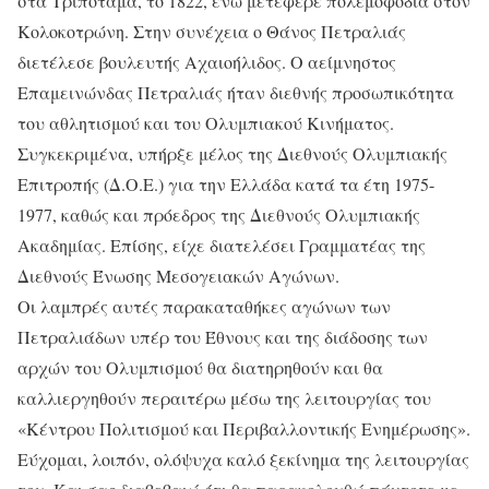
στα Τριπόταμα, το 1822, ενώ μετέφερε πολεμοφόδια στον
Κολοκοτρώνη. Στην συνέχεια ο Θάνος Πετραλιάς
διετέλεσε βουλευτής Αχαιοήλιδος. Ο αείμνηστος
Επαμεινώνδας Πετραλιάς ήταν διεθνής προσωπικότητα
του αθλητισμού και του Ολυμπιακού Κινήματος.
Συγκεκριμένα, υπήρξε μέλος της Διεθνούς Ολυμπιακής
Επιτροπής (Δ.Ο.Ε.) για την Ελλάδα κατά τα έτη 1975-
1977, καθώς και πρόεδρος της Διεθνούς Ολυμπιακής
Ακαδημίας. Επίσης, είχε διατελέσει Γραμματέας της
Διεθνούς Ένωσης Μεσογειακών Αγώνων.
Οι λαμπρές αυτές παρακαταθήκες αγώνων των
Πετραλιάδων υπέρ του Έθνους και της διάδοσης των
αρχών του Ολυμπισμού θα διατηρηθούν και θα
καλλιεργηθούν περαιτέρω μέσω της λειτουργίας του
«Κέντρου Πολιτισμού και Περιβαλλοντικής Ενημέρωσης».
Εύχομαι, λοιπόν, ολόψυχα καλό ξεκίνημα της λειτουργίας