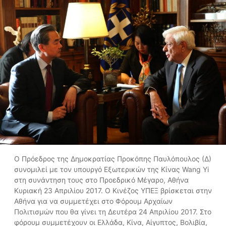
Ο Πρόεδρος της Δημοκρατίας Προκόπης Παυλόπουλος (Δ)
συνομιλεί με τον υπουργό Εξωτερικών της Κίνας Wang Yi
στη συνάντηση τους στο Προεδρικό Μέγαρο, Αθήνα
Κυριακή 23 Απριλίου 2017. Ο Κινέζος ΥΠΕΞ βρίσκεται στην
Αθήνα για να συμμετέχει στο Φόρουμ Αρχαίων
Πολιτισμών που θα γίνει τη Δευτέρα 24 Απριλίου 2017. Στο
φόρουμ συμμετέχουν οι Ελλάδα, Κίνα, Αίγυπτος, Βολιβία,