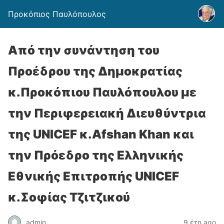
Προκόπιος Παυλόπουλος
Από την συνάντηση του
Προέδρου της Δημοκρατίας
κ.Προκόπιου Παυλόπουλου με
την Περιφερειακή Διευθύντρια
της UNICEF κ.Afshan Khan και
την Πρόεδρο της Ελληνικής
Εθνικής Επιτροπής UNICEF
κ.Σοφίας Τζιτζικού
admin
9 έτη ago