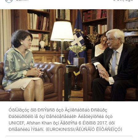
ÓõíÜíôçóç ôïõ ÐñïÝäñïõ ôçò Äçìïêñáôßáò Ðñïêüðç
Ðáõëüðïõëïõ ìå ôçí ÐåñéöåñåéáêÞ Äéåõèýíôñéá ôçò
UNICEF, Afshan Khan ôçí ÄåõôÝñá 6 Éïõíßïõ 2017, óôï
Ðñïåäñéêü ÌÝãáñï. (EUROKINISSI/ÃÉÙÑÃÏÓ ÊÏÍÔÁÑÉÍÇÓ)