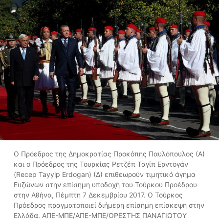
Ο Πρόεδρος της Δημοκρατίας Προκόπης Παυλόπουλος (Α)
και ο Πρόεδρος της Τουρκίας Ρετζέπ Ταγίπ Ερντογάν
(Recep Tayyip Erdogan) (Δ) επιθεωρούν τιμητικό άγημα
Ευζώνων στην επίσημη υποδοχή του Τούρκου Προέδρου
στην Αθήνα, Πέμπτη 7 Δεκεμβρίου 2017. Ο Τούρκος
Πρόεδρος πραγματοποιεί διήμερη επίσημη επίσκεψη στην
Ελλάδα. ΑΠΕ-ΜΠΕ/ΑΠΕ-ΜΠΕ/ΟΡΕΣΤΗΣ ΠΑΝΑΓΙΩΤΟΥ