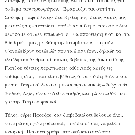
Συνθήκης μεταξύ Ευρωπαϊκής Ένωσης και Τουρκίας για
το θέμα των προσφύγων. Εφαρμόζοντας αυτή την
Συνθήκη – αφού έλαχε στα Κράτη μας, στους Λαούς μας
με αυτές τις επιπτώσεις από έναν πόλεμο, τον οποίο δεν
θελήσαμε και δεν επιδιώξαμε – θα αποδείξουμε ότι και τα
δύο Κράτη μας, με βάση την Ιστορία τους μπορούν
ν’αναδείξουν τα ιδεώδη που τα διαπνέουν, δηλαδή τα
ιδεώδη του Ανθρωπισμού και, βεβαίως, της Δικαιοσύνης.
Γιατί σε τέτοιες περιπτώσεις κάθε Λαός αυτές τις
κρίσιμες ώρες – και είμαι βέβαιος ότι αυτό συμβαίνει και
με τον Τουρκικό Λαό και με σας προσωπικώς – δείχνει ότι
βασικές Αξίες είναι ο Ανθρωπισμός και η Δικαιοσύνη και
για την Τουρκία φυσικά.
Τέλος, κύριε Πρόεδρε, σας διαβεβαιώ ότι θέλουμε όλοι,
και πρώτος εγώ προσωπικά, η επίσκεψή σας να μείνει
ιστορική. Προσυπογράφω στο ακέραιο αυτό που