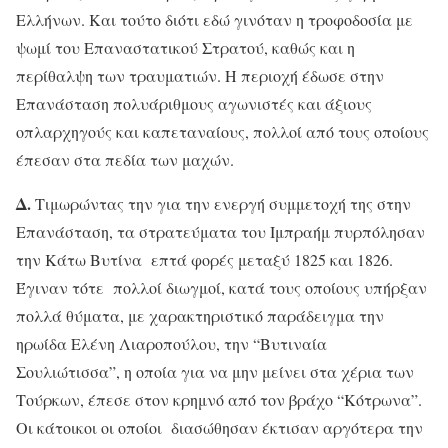
Ελλήνων. Και τούτο διότι εδώ γινόταν η τροφοδοσία με
ψωμί του Επαναστατικού Στρατού, καθώς και η
περίθαλψη των τραυματιών. Η περιοχή έδωσε στην
Επανάσταση πολυάριθμους αγωνιστές και άξιους
οπλαρχηγούς και καπεταναίους, πολλοί από τους οποίους
έπεσαν στα πεδία των μαχών.
Δ.
Τιμωρώντας την για την ενεργή συμμετοχή της στην
Επανάσταση, τα στρατεύματα του Ιμπραήμ πυρπόλησαν
την Κάτω Βυτίνα επτά φορές μεταξύ 1825 και 1826.
Έγιναν τότε πολλοί διωγμοί, κατά τους οποίους υπήρξαν
πολλά θύματα, με χαρακτηριστικό παράδειγμα την
ηρωίδα Ελένη Λιαροπούλου, την “Βυτιναία
Σουλιώτισσα”, η οποία για να μην μείνει στα χέρια των
Τούρκων, έπεσε στον κρημνό από τον βράχο “Κότρωνα”.
Οι κάτοικοι οι οποίοι διασώθησαν έκτισαν αργότερα την