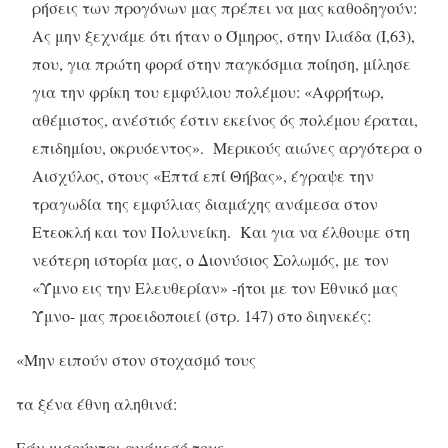
ρήσεις των προγόνων μας πρέπει να μας καθοδηγούν:
Ας μην ξεχνάμε ότι ήταν ο Όμηρος, στην Ιλιάδα (Ι,63),
που, για πρώτη φορά στην παγκόσμια ποίηση, μίλησε
για την φρίκη του εμφύλιου πολέμου: «Αφρήτωρ,
αθέμιστος, ανέστιός έστιν εκείνος ός πολέμου έραται,
επιδημίου, οκρυόεντος». Μερικούς αιώνες αργότερα ο
Αισχύλος, στους «Επτά επί Θήβας», έγραψε την
τραγωδία της εμφύλιας διαμάχης ανάμεσα στον
Ετεοκλή και τον Πολυνείκη. Και για να έλθουμε στη
νεότερη ιστορία μας, ο Διονύσιος Σολωμός, με τον
«Ύμνο εις την Ελευθερίαν» -ήτοι με τον Εθνικό μας
Ύμνο- μας προειδοποιεί (στρ. 147) στο διηνεκές:
«Μην ειπούν στον στοχασμό τους
τα ξένα έθνη αληθινά:
Εάν μισούνται ανάμεσό τους