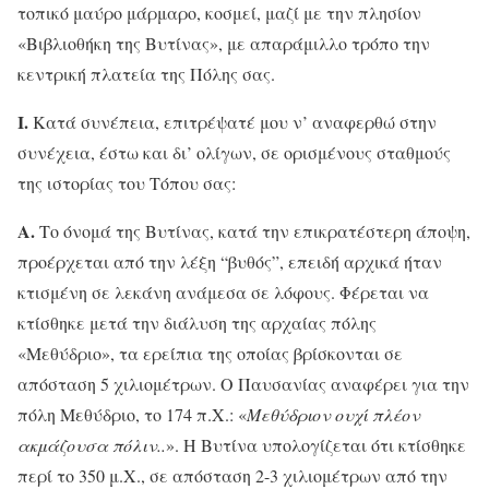
τοπικό μαύρο μάρμαρο, κοσμεί, μαζί με την πλησίον
«Βιβλιοθήκη της Βυτίνας», με απαράμιλλο τρόπο την
κεντρική πλατεία της Πόλης σας.
Ι.
Κατά συνέπεια, επιτρέψατέ μου ν’ αναφερθώ στην
συνέχεια, έστω και δι’ ολίγων, σε ορισμένους σταθμούς
της ιστορίας του Τόπου σας:
Α.
Το όνομά της Βυτίνας, κατά την επικρατέστερη άποψη,
προέρχεται από την λέξη “βυθός”, επειδή αρχικά ήταν
κτισμένη σε λεκάνη ανάμεσα σε λόφους. Φέρεται να
κτίσθηκε μετά την διάλυση της αρχαίας πόλης
«Μεθύδριο», τα ερείπια της οποίας βρίσκονται σε
απόσταση 5 χιλιομέτρων. Ο Παυσανίας αναφέρει για την
πόλη Μεθύδριο, το 174 π.Χ.: «
Μεθύδριον ουχί πλέον
ακμάζουσα πόλιν..
». Η Βυτίνα υπολογίζεται ότι κτίσθηκε
περί το 350 μ.Χ., σε απόσταση 2-3 χιλιομέτρων από την