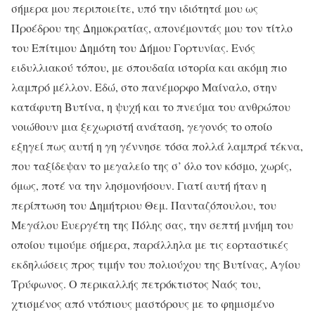
σήμερα μου περιποιείτε, υπό την ιδιότητά μου ως
Προέδρου της Δημοκρατίας, απονέμοντάς μου τον τίτλο
του Επίτιμου Δημότη του Δήμου Γορτυνίας. Ενός
ειδυλλιακού τόπου, με σπουδαία ιστορία και ακόμη πιο
λαμπρό μέλλον. Εδώ, στο πανέμορφο Μαίναλο, στην
κατάφυτη Βυτίνα, η ψυχή και το πνεύμα του ανθρώπου
νοιώθουν μια ξεχωριστή ανάταση, γεγονός το οποίο
εξηγεί πως αυτή η γη γέννησε τόσα πολλά λαμπρά τέκνα,
που ταξίδεψαν το μεγαλείο της σ’ όλο τον κόσμο, χωρίς,
όμως, ποτέ να την λησμονήσουν. Γιατί αυτή ήταν η
περίπτωση του Δημήτριου Θεμ. Πανταζόπουλου, του
Μεγάλου Ευεργέτη της Πόλης σας, την σεπτή μνήμη του
οποίου τιμούμε σήμερα, παράλληλα με τις εορταστικές
εκδηλώσεις προς τιμήν του πολιούχου της Βυτίνας, Αγίου
Τρύφωνος. Ο περικαλλής πετρόκτιστος Ναός του,
χτισμένος από ντόπιους μαστόρους με το φημισμένο