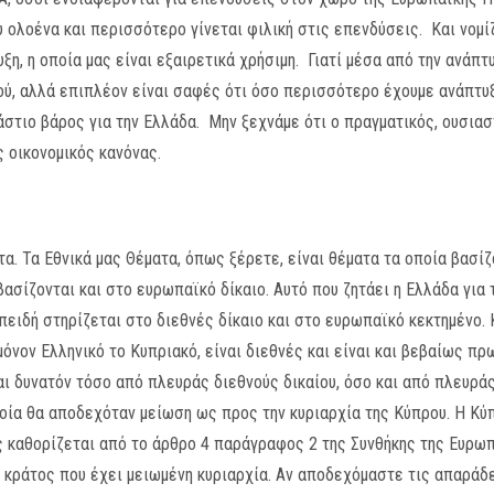
υ ολοένα και περισσότερο γίνεται φιλική στις επενδύσεις. Και νομί
ξη, η οποία μας είναι εξαιρετικά χρήσιμη. Γιατί μέσα από την ανάπ
ού, αλλά επιπλέον είναι σαφές ότι όσο περισσότερο έχουμε ανάπτυξ
ράστιο βάρος για την Ελλάδα. Μην ξεχνάμε ότι ο πραγματικός, ουσια
ς οικονομικός κανόνας.
α. Τα Εθνικά μας Θέματα, όπως ξέρετε, είναι θέματα τα οποία βασίζο
βασίζονται και στο ευρωπαϊκό δίκαιο. Αυτό που ζητάει η Ελλάδα για τ
πειδή στηρίζεται στο διεθνές δίκαιο και στο ευρωπαϊκό κεκτημένο. 
μόνον Ελληνικό το Κυπριακό, είναι διεθνές και είναι και βεβαίως π
ναι δυνατόν τόσο από πλευράς διεθνούς δικαίου, όσο και από πλευρά
ποία θα αποδεχόταν μείωση ως προς την κυριαρχία της Κύπρου. Η Κύ
 καθορίζεται από το άρθρο 4 παράγραφος 2 της Συνθήκης της Ευρωπ
α κράτος που έχει μειωμένη κυριαρχία. Αν αποδεχόμαστε τις απαράδ