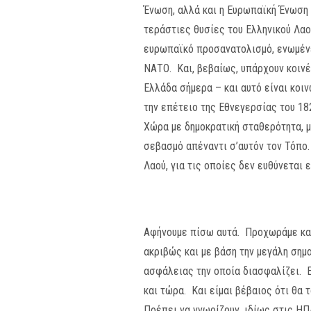
Ένωση, αλλά και η Ευρωπαϊκή Ένωση δ
τεράστιες θυσίες του Ελληνικού Λαού
ευρωπαϊκό προσανατολισμό, ενωμένες
ΝΑΤΟ. Και, βεβαίως, υπάρχουν κοιν
Ελλάδα σήμερα – και αυτό είναι κο
την επέτειο της Εθνεγερσίας του 18
Χώρα με δημοκρατική σταθερότητα, μ
σεβασμό απέναντι σ’αυτόν τον Τόπο.
Λαού, για τις οποίες δεν ευθύνεται
Αφήνουμε πίσω αυτά. Προχωράμε και 
ακριβώς και με βάση την μεγάλη σημ
ασφάλειας την οποία διασφαλίζει. Ε
και τώρα. Και είμαι βέβαιος ότι θα
Πρέπει να γνωρίζουν, ιδίως στις ΗΠ