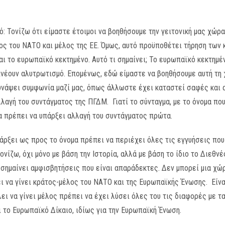
νό: Τονίζω ότι είμαστε έτοιμοι να βοηθήσουμε την γειτονική μας χώρ
λος του ΝΑΤΟ και μέλος της ΕΕ. Όμως, αυτό προϋποθέτει τήρηση των κ
αι το ευρωπαϊκό κεκτημένο. Αυτό τι σημαίνει; Το ευρωπαϊκό κεκτημέν
νέουν αλυτρωτισμό. Επομένως, εδώ είμαστε να βοηθήσουμε αυτή τη 
νάψει συμφωνία μαζί μας, όπως άλλωστε έχει καταστεί σαφές και α
λλαγή του συντάγματος της ΠΓΔΜ. Γιατί το σύνταγμα, με το όνομα πο
α πρέπει να υπάρξει αλλαγή του συντάγματος πρώτα.
πάρξει ως προς το όνομα πρέπει να περιέχει όλες τις εγγυήσεις πο
ονίζω, όχι μόνο με βάση την Ιστορία, αλλά με βάση το ίδιο το Διεθνέ
 σημαίνει αμφισβητήσεις που είναι απαράδεκτες. Δεν μπορεί μια χώρ
ει να γίνει κράτος-μέλος του ΝΑΤΟ και της Ευρωπαϊκής Ένωσης. Είνα
ει να γίνει μέλος πρέπει να έχει λύσει όλες του τις διαφορές με 
ι το Ευρωπαϊκό Δίκαιο, ιδίως για την Ευρωπαϊκή Ένωση.