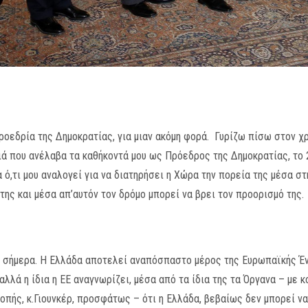
οεδρία της Δημοκρατίας, για μιαν ακόμη φορά. Γυρίζω πίσω στον χρ
ά που ανέλαβα τα καθήκοντά μου ως Πρόεδρος της Δημοκρατίας, το 
α ό,τι μου αναλογεί για να διατηρήσει η Χώρα την πορεία της μέσα σ
 της και μέσα απ’αυτόν τον δρόμο μπορεί να βρει τον προορισμό της.
ά σήμερα. Η Ελλάδα αποτελεί αναπόσπαστο μέρος της Ευρωπαϊκής Έν
αλλά η ίδια η ΕΕ αναγνωρίζει, μέσα από τα ίδια της τα Όργανα – με
πής, κ.Γιουνκέρ, προσφάτως – ότι η Ελλάδα, βεβαίως δεν μπορεί ν