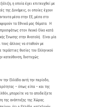
ξέλιξη, η οποία έχει επιτευχθεί με
κές της Δυνάμεις, οι οποίες έχουν
ντευτα μέσα στην ΕΕ, μέσα στο
αφορούν τα Εθνικά μας Θέματα. Η
 προσφάτως στον Λευκό Οίκο κατά
κής Ένωσης στην Ανατολή. Είναι μία
ι τους άλλους να σταθούν με
με τεράστιες θυσίες του Ελληνικού
ην κατεύθυνση, δυστυχώς.
ν την Ελλάδα αυτή την περίοδο,
θερότητας – όπως είπα – και της
ελθόν, μπορείτε να το αποδείξετε
νση της ανάπτυξης της Χώρας.
είρου, ότι η Ελλάδα, κατ’εξοχήν