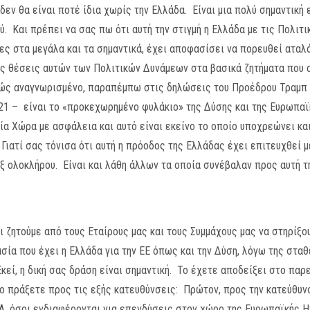
εν θα είναι ποτέ ίδια χωρίς την Ελλάδα. Είναι μια πολύ σημαντική ε
. Και πρέπει να σας πω ότι αυτή την στιγμή η Ελλάδα με τις Πολιτι
 στα μεγάλα και τα σημαντικά, έχει αποφασίσει να πορευθεί αταλά
ές θέσεις αυτών των Πολιτικών Δυνάμεων στα βασικά ζητήματα που 
ινώς αναγνωρισμένο, παραπέμπω στις δηλώσεις του Προέδρου Τραμπ
21 – είναι το «προκεχωρημένο φυλάκιο» της Δύσης και της Ευρωπαϊ
ία Χώρα με ασφάλεια και αυτό είναι εκείνο το οποίο υποχρεώνει κα
 Γιατί σας τόνισα ότι αυτή η πρόοδος της Ελλάδας έχει επιτευχθεί 
 εξ ολοκλήρου. Είναι και λάθη άλλων τα οποία συνέβαλαν προς αυτή τ
ζητούμε από τους Εταίρους μας και τους Συμμάχους μας να στηρίξου
ασία που έχει η Ελλάδα για την ΕΕ όπως και την Δύση, λόγω της στα
κεί, η δική σας δράση είναι σημαντική. Το έχετε αποδείξει στο παρ
 το πράξετε προς τις εξής κατευθύνσεις: Πρώτον, προς την κατεύθυ
Α, όσοι ενδιαφέρονται για επενδύσεις στον χώρο της Ευρωπαϊκής Ηπ