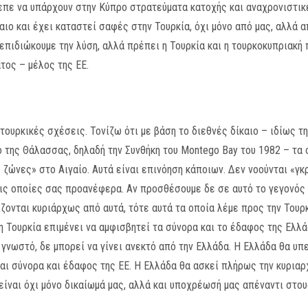
ρεπε να υπάρχουν στην Κύπρο στρατεύματα κατοχής και αναχρονιστικέ
ιο και έχει καταστεί σαφές στην Τουρκία, όχι μόνο από μας, αλλά α
 επιδιώκουμε την λύση, αλλά πρέπει η Τουρκία και η τουρκοκυπριακή 
άτος – μέλος της ΕΕ.
ουρκικές σχέσεις. Τονίζω ότι με βάση το διεθνές δίκαιο – ιδίως τη
ο της Θάλασσας, δηλαδή την Συνθήκη του Montego Bay του 1982 – τα
ζώνες» στο Αιγαίο. Αυτά είναι επινόηση κάποιων. Δεν νοούνται «γκρ
τις οποίες σας προανέφερα. Αν προσθέσουμε δε σε αυτό το γεγονός ό
ονται κυριάρχως από αυτά, τότε αυτά τα οποία λέμε προς την Τουρκ
η Τουρκία επιμένει να αμφισβητεί τα σύνορα και το έδαφος της Ελλά
 γνωστό, δε μπορεί να γίνει ανεκτό από την Ελλάδα. Η Ελλάδα θα υπ
- και σύνορα και έδαφος της ΕΕ. Η Ελλάδα θα ασκεί πλήρως την κυρια
 είναι όχι μόνο δικαίωμά μας, αλλά και υποχρέωσή μας απέναντι στου