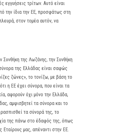
ς εγγυήσεις τρίτων. Αυτό είναι
πό την ίδια την ΕΕ, προσφάτως στη
πλευρά, στον τομέα αυτόν, να
ν Συνθήκη της Λωζάνης, την Συνθήκη
 σύνορα της Ελλάδας είναι σαφώς
ίζες ζώνες», το τονίζω, με βάση το
τι η ΕΕ έχει σύνορα, που είναι τα
ία, αφορούν όχι μόνο την Ελλάδα,
δας, αμφισβητεί τα σύνορα και το
ερασπισθεί τα σύνορά της, το
ρχία της πάνω στο έδαφός της, όπως
ς Εταίρους μας, απέναντι στην ΕΕ.