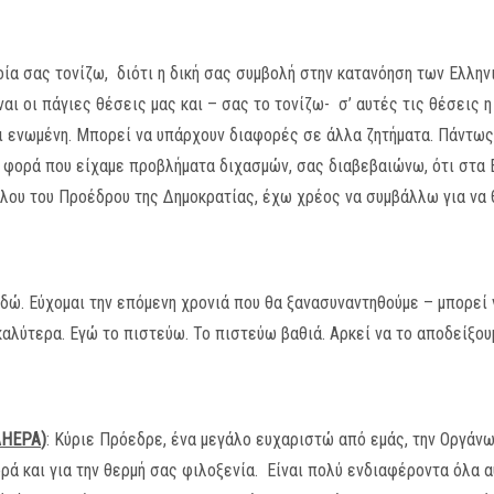
ία σας τονίζω, διότι η δική σας συμβολή στην κατανόηση των Ελλην
ναι οι πάγιες θέσεις μας και – σας το τονίζω- σ’ αυτές τις θέσεις 
 ενωμένη. Μπορεί να υπάρχουν διαφορές σε άλλα ζητήματα. Πάντως,
φορά που είχαμε προβλήματα διχασμών, σας διαβεβαιώνω, ότι στα Ε
όλου του Προέδρου της Δημοκρατίας, έχω χρέος να συμβάλλω για να 
δώ. Εύχομαι την επόμενη χρονιά που θα ξανασυναντηθούμε – μπορεί 
καλύτερα. Εγώ το πιστεύω. Το πιστεύω βαθιά. Αρκεί να το αποδείξου
AHEPA
)
: Κύριε Πρόεδρε, ένα μεγάλο ευχαριστώ από εμάς, την Οργάν
ρά και για την θερμή σας φιλοξενία. Είναι πολύ ενδιαφέροντα όλα αυ