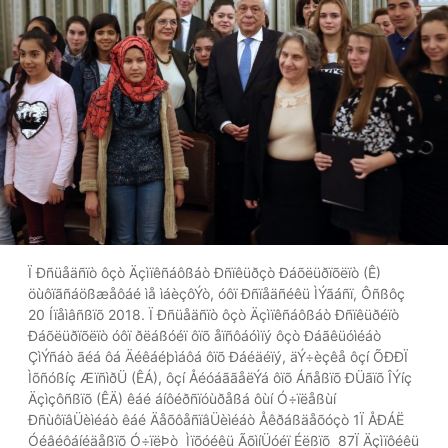
Ï Ðñüåäñïò ôçò Äçìïêñáôßáò Ðñïêüðçò Ðáõëüðïõëïò (Ê)
öùôïãñáößæåôáé ìå ìáèçôÝò, óôï Ðñïåäñéêü ÌÝãáñï, Ôñßôç
20 Íïåìâñßïõ 2018. Ï Ðñüåäñïò ôçò Äçìïêñáôßáò Ðñïêüðéïò
Ðáõëüðïõëïò óôï ðëáßóéï ôïõ åïñôáóìïý ôçò Ðáãêüóìéáò
ÇìÝñáò ãéá ôá Äéêáéþìáôá ôïõ Ðáéäéïý, äÝ÷èçêå ôçí ÕÐÐÏ
Ìõñóßíç ÆïñìðÜ (ÊÁ), ôçí ÅéóáããåëÝá ôïõ Áñåßïõ ÐÜãïõ ÎÝíç
Äçìçôñßïõ (ÊÄ) êáé áíôéðñïóùðåßá ôùí Ó÷ïëåßùí
ÐñùôïâÜèìéáò êáé ÄåõôåñïâÜèìéáò Åêðáßäåõóçò 1Ï ÅÐÁË
Óéâéôáíéäåßïõ Ó÷ïëÞò  Ìïõóéêü ÃõìíÜóéï Éëßïõ  87Ï Äçìïôéêü