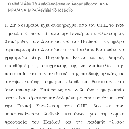
Ó÷ïëåßï ÁèÞíáò ÄéáðïëéôéóìéêÞò Åêðáßäåõóçò. ANA-
MPA/ANA-MPA/ÁëÝîáíäñïò ÌðåëôÝò
Η 20ή Νοεμβρίου έχει ανακηρυχθεί από τον ΟΗΕ, το 1959
– μετά την υιοθέτηση από την Γενική του Συνέλευση της
Διακήρυξης των Δικαιωμάτων του Παιδιού – ως ημέρα
αφιερωμένη στα Δικαιώματα του Παιδιού. Έτσι ώστε να
χρησιμεύει στην Παγκόσμια Κοινότητα ως διαρκής
υπενθύμιση της υποχρέωσής της να διασφαλίζει την
προστασία και την ανάπτυξη της παιδικής ηλικίας σε
συνθήκες ειρήνης, ευημερίας, ελευθερίας, δικαιοσύνης και
ίσων ευκαιριών. Υπό τα ως άνω δεδομένα η ημερομηνία
αυτή είναι άρρηκτα συνδεδεμένη με την υιοθέτηση, από
την Γενική Συνέλευση του ΟΗΕ, δύο εκ των
σημαντικότερων διεθνών κειμένων για τη νομική
προστασία του Παιδιού και της παιδικής ηλικίας