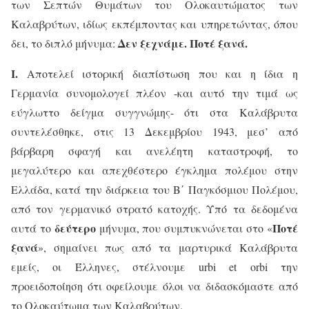
των Σεπτών Θυμάτων του Ολοκαυτώματος των
Καλαβρύτων, ιδίως εκπέμποντας και υπηρετώντας, όπου
Δεν ξεχνάμε. Ποτέ ξανά.
δει, το διπλό μήνυμα:
Ι.
Αποτελεί ιστορική διαπίστωση που και η ίδια η
Γερμανία συνομολογεί πλέον -και αυτό την τιμά ως
εύγλωττο δείγμα συγγνώμης- ότι στα Καλάβρυτα
συντελέσθηκε, στις 13 Δεκεμβρίου 1943, μεσ’ από
βάρβαρη σφαγή και ανελέητη καταστροφή, το
μεγαλύτερο και απεχθέστερο έγκλημα πολέμου στην
Ελλάδα, κατά την διάρκεια του Β΄ Παγκόσμιου Πολέμου,
από τον γερμανικό στρατό κατοχής. Υπό τα δεδομένα
δεύτερο
Ποτέ
αυτά το
μήνυμα, που συμπυκνώνεται στο «
ξανά
», σημαίνει πως από τα μαρτυρικά Καλάβρυτα
εμείς, οι Έλληνες, στέλνουμε
urbi
et
orbi
την
προειδοποίηση ότι οφείλουμε όλοι να διδασκόμαστε από
το Ολοκαύτωμα των Καλαβρύτων.