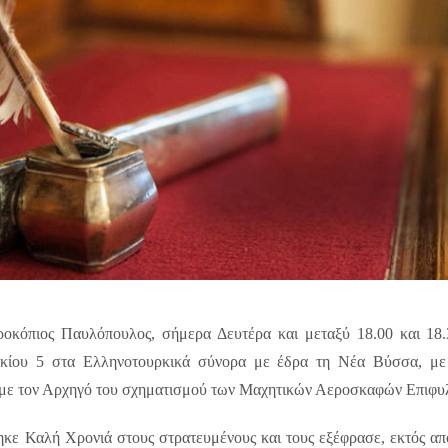
οκόπιος Παυλόπουλος, σήμερα Δευτέρα και μεταξύ 18.00 και 18
ακίου 5 στα Ελληνοτουρκικά σύνορα με έδρα τη Νέα Βύσσα
, μ
 με τον Αρχηγό του σχηματισμού των Μαχητικών Αεροσκαφών Επιφυ
κε Καλή Χρονιά στους στρατευμένους και τους εξέφρασε, εκτός από