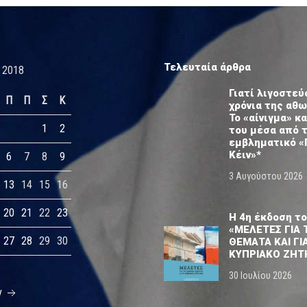
Τελευταία άρθρα
 2018
Γιατί λιγοστεύ
Π
Π
Σ
Κ
χρόνια της αθ
Το «αίνιγμα» κα
1
2
του μέσα από 
εμβληματικό «
Κέιν»*
6
7
8
9
3 Αυγούστου 2026
13
14
15
16
20
21
22
23
Η 4η έκδοση το
«ΜΕΛΕΤΕΣ ΓΙΑ 
27
28
29
30
ΘΕΜΑΤΑ ΚΑΙ ΓΙ
ΚΥΠΡΙΑΚΟ ΖΗΤ
30 Ιουλίου 2026
ν