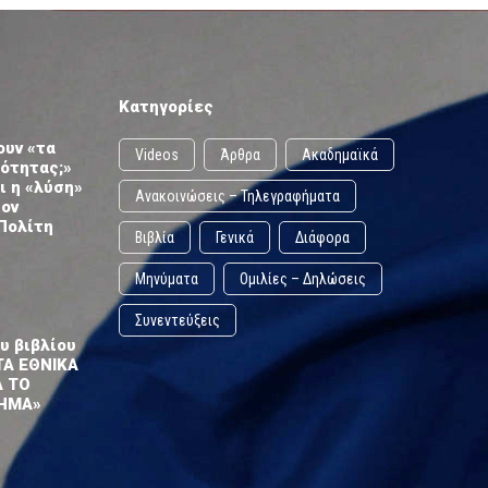
Κατηγορίες
ουν «τα
Videos
Άρθρα
Ακαδημαϊκά
ωότητας;»
ι η «λύση»
Ανακοινώσεις – Τηλεγραφήματα
τον
Πολίτη
Βιβλία
Γενικά
Διάφορα
Μηνύματα
Ομιλίες – Δηλώσεις
Συνεντεύξεις
υ βιβλίου
ΤΑ ΕΘΝΙΚΑ
Α ΤΟ
ΗΜΑ»