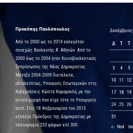
Προκόπης Παυλόπουλος
Δεκέμβριος
Από το 2000 ως το 2014 εκλεγόταν
Δ
Τ
Τ
συνεχώς Βουλευτής Α΄ Αθηνών. Από το
2000 έως το 2004 ήταν Κοινοβουλευτικός
Εκπρόσωπος της Νέας Δημοκρατίας.
3
4
5
Μεταξύ 2004-2009 διετέλεσε,
10
11
12
αδιαλείπτως, Υπουργός Εσωτερικών στις
Κυβερνήσεις Κώστα Καραμανλή, με την
17
18
19
ενιαία μορφή που είχε τότε το Υπουργείο
24
25
26
αυτό. Στις 18 Φεβρουαρίου του 2015
εξελέγη Πρόεδρος της Δημοκρατίας με
31
πλειοψηφία 233 ψήφων επί 300.
Νοέ
Ια