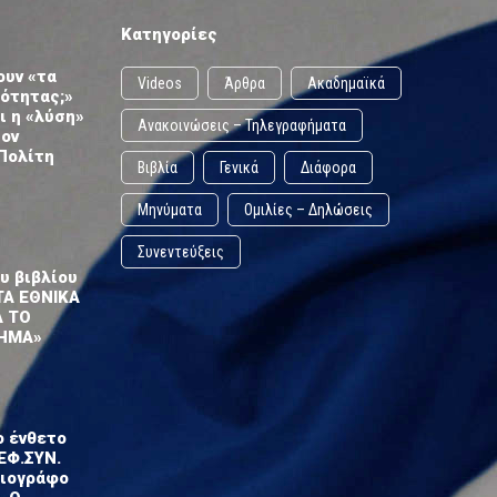
Κατηγορίες
ουν «τα
Videos
Άρθρα
Ακαδημαϊκά
ωότητας;»
ι η «λύση»
Ανακοινώσεις – Τηλεγραφήματα
τον
Πολίτη
Βιβλία
Γενικά
Διάφορα
Μηνύματα
Ομιλίες – Δηλώσεις
Συνεντεύξεις
υ βιβλίου
ΤΑ ΕΘΝΙΚΑ
Α ΤΟ
ΗΜΑ»
ο ένθετο
ΕΦ.ΣΥΝ.
σιογράφο