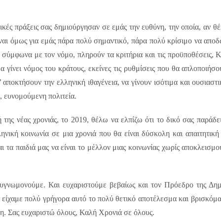
κές πράξεις σας δημιούργησαν σε εμάς την ευθύνη, την οποία, αν 
ίναι όμως για εμάς πάρα πολύ σημαντικό, πάρα πολύ κρίσιμο να αποδ
 σύμφωνα με τον νόμο, πληρούν τα κριτήρια και τις προϋποθέσεις, Κα
α γίνει νόμος του κράτους, εκείνες τις ρυθμίσεις που θα απλοποιήσου
’ αποκτήσουν την ελληνική ιθαγένεια, να γίνουν ισότιμα και ουσιαστι
, ευνομούμενη πολιτεία.
 της νέας χρονιάς, το 2019, θέλω να ελπίζω ότι το δικό σας παράδει
ληνική κοινωνία σε μια χρονιά που θα είναι δύσκολη και απαιτητική 
ι τα παιδιά μας να είναι το μέλλον μιας κοινωνίας χωρίς αποκλεισμο
ευγνωμονούμε. Και ευχαριστούμε βεβαίως και τον Πρόεδρο της Δημ
 είχαμε πολύ γρήγορα αυτό το πολύ θετικό αποτέλεσμα και βρισκόμ
ιξη. Σας ευχαριστώ όλους, Καλή Χρονιά σε όλους.