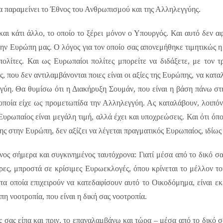
θα παραμείνει το Έθνος του Ανθρωπισμού και της Αλληλεγγύης.
ι κάτι άλλο, το οποίο το ξέρει μόνον ο Υπουργός. Και αυτό δεν α
ην Ευρώπη μας. Ο λόγος για τον οποίο σας απονεμήθηκε τιμητικώς η Ε
πολίτες. Και ως Ευρωπαίοι πολίτες μπορείτε να διδάξετε, με τον τ
που δεν αντιλαμβάνονται ποιες είναι οι αξίες της Ευρώπης, να καταλ
ύη. Θα θυμίσω ότι η Διακήρυξη Σουμάν, που είναι η βάση πάνω στ
οποία είχε ως προμετωπίδα την Αλληλεγγύη. Ας καταλάβουν, λοιπόν,
Ευρωπαίος είναι μεγάλη τιμή, αλλά έχει και υποχρεώσεις. Και ότι όπο
ς στην Ευρώπη, δεν αξίζει να λέγεται πραγματικός Ευρωπαίος, ιδίως 
ανος σήμερα και συγκινημένος ταυτόχρονα: Γιατί μέσα από το δικό 
ρες, μπροστά σε κρίσιμες Ευρωεκλογές, όπου κρίνεται το μέλλον τ
α οποία επιχειρούν να κατεδαφίσουν αυτό το Οικοδόμημα, είναι εκε
πη νοοτροπία, που είναι η δική σας νοοτροπία.
σας είπα και πριν, το επαναλαμβάνω και τώρα – μέσα από το δικό σ