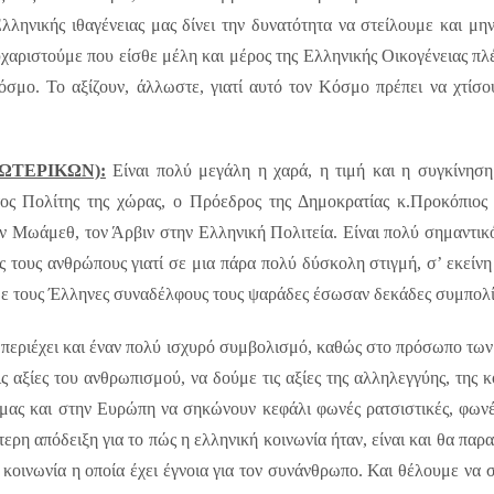
ληνικής ιθαγένειας μας δίνει την δυνατότητα να στείλουμε και μην
αριστούμε που είσθε μέλη και μέρος της Ελληνικής Οικογένειας πλέο
σμο. Το αξίζουν, άλλωστε, γιατί αυτό τον Κόσμο πρέπει να χτίσου
ΩΤΕΡΙΚΩΝ):
Είναι πολύ μεγάλη η χαρά, η τιμή και η συγκίνησ
 Πολίτης της χώρας, ο Πρόεδρος της Δημοκρατίας κ.Προκόπιος 
ν Μωάμεθ, τον Άρβιν στην Ελληνική Πολιτεία. Είναι πολύ σημαντικό
ύς τους ανθρώπους γιατί σε μια πάρα πολύ δύσκολη στιγμή, σ’ εκείν
με τους Έλληνες συναδέλφους τους ψαράδες έσωσαν δεκάδες συμπολί
μπεριέχει και έναν πολύ ισχυρό συμβολισμό, καθώς στο πρόσωπο τω
 αξίες του ανθρωπισμού, να δούμε τις αξίες της αλληλεγγύης, της 
ας και στην Ευρώπη να σηκώνουν κεφάλι φωνές ρατσιστικές, φωνέ
ερη απόδειξη για το πώς η ελληνική κοινωνία ήταν, είναι και θα παρ
 κοινωνία η οποία έχει έγνοια για τον συνάνθρωπο. Και θέλουμε να σ