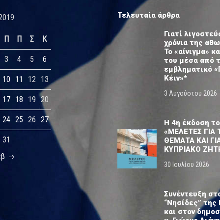
Τελευταία άρθρα
2019
Γιατί λιγοστεύ
Π
Π
Σ
Κ
χρόνια της αθ
Το «αίνιγμα» κα
3
4
5
6
του μέσα από 
εμβληματικό «
Κέιν»*
10
11
12
13
3 Αυγούστου 2026
17
18
19
20
24
25
26
27
Η 4η έκδοση το
«ΜΕΛΕΤΕΣ ΓΙΑ 
31
ΘΕΜΑΤΑ ΚΑΙ ΓΙ
ΚΥΠΡΙΑΚΟ ΖΗΤ
εβ
30 Ιουλίου 2026
Συνέντευξη στ
“Νησίδες” της 
και στον δημο