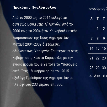
Προκόπης Παυλόπουλος
Ιανουάριος 
Από το 2000 ως το 2014 εκλεγόταν
Δ
Τ
Τ
συνεχώς Βουλευτής Α΄ Αθηνών. Από το
1
2
2000 έως το 2004 ήταν Κοινοβουλευτικός
Εκπρόσωπος της Νέας Δημοκρατίας.
7
8
9
Μεταξύ 2004-2009 διετέλεσε,
14
15
16
αδιαλείπτως, Υπουργός Εσωτερικών στις
Κυβερνήσεις Κώστα Καραμανλή, με την
21
22
23
ενιαία μορφή που είχε τότε το Υπουργείο
28
29
30
αυτό. Στις 18 Φεβρουαρίου του 2015
Δεκ
Φ
εξελέγη Πρόεδρος της Δημοκρατίας με
πλειοψηφία 233 ψήφων επί 300.