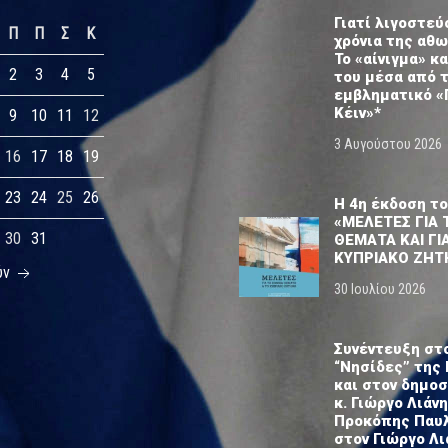
Γιατί λιγοστεύ
Π
Π
Σ
Κ
χρόνια της αθ
Το «αίνιγμα» κα
2
3
4
5
του μέσα από 
εμβληματικό «
Κέιν»*
9
10
11
12
3 Αυγούστου 2026
16
17
18
19
23
24
25
26
Η 4η έκδοση το
«ΜΕΛΕΤΕΣ ΓΙΑ 
30
31
ΘΕΜΑΤΑ ΚΑΙ ΓΙ
ΚΥΠΡΙΑΚΟ ΖΗΤ
ύν
30 Ιουλίου 2026
Συνέντευξη στ
“Νησίδες” της 
και στον δημο
κ. Γιώργο Λιάνη
Προκόπης Παυ
στον Γιώργο Λι