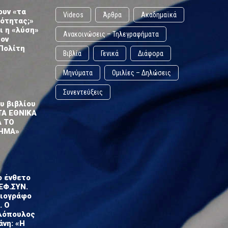
ουν «τα
Videos
Άρθρα
Ακαδημαϊκά
ωότητας;»
ι η «λύση»
Ανακοινώσεις – Τηλεγραφήματα
τον
Πολίτη
Βιβλία
Γενικά
Διάφορα
Μηνύματα
Ομιλίες – Δηλώσεις
Συνεντεύξεις
υ βιβλίου
ΤΑ ΕΘΝΙΚΑ
Α ΤΟ
ΗΜΑ»
ο ένθετο
ΕΦ.ΣΥΝ.
σιογράφο
. Ο
λόπουλος
άνη: «Η