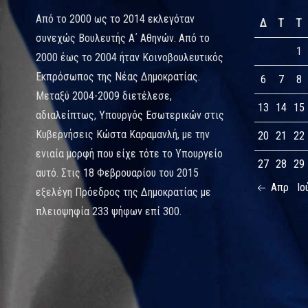
Από το 2000 ως το 2014 εκλεγόταν
Δ
Τ
Τ
συνεχώς Βουλευτής Α΄ Αθηνών. Από το
1
2000 έως το 2004 ήταν Κοινοβουλευτικός
Εκπρόσωπος της Νέας Δημοκρατίας.
6
7
8
Μεταξύ 2004-2009 διετέλεσε,
13
14
15
αδιαλείπτως, Υπουργός Εσωτερικών στις
Κυβερνήσεις Κώστα Καραμανλή, με την
20
21
22
ενιαία μορφή που είχε τότε το Υπουργείο
27
28
29
αυτό. Στις 18 Φεβρουαρίου του 2015
Απρ
Ιο
εξελέγη Πρόεδρος της Δημοκρατίας με
πλειοψηφία 233 ψήφων επί 300.