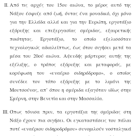
Από τις αρχές του 15ου αιώνα, το μέρος αυτό της
Νάξου έσφυζε από ζωή, όντας ένα μοναδικό, όχι μόνο
για την Ελλάδα αλλά και για την Ευρώπη, εργοτάξιο
εξόρυξης και επεξεργασίας σμύριδας, εξαιρετικής
ποιότητας. Εργοτάξιο, το οποίο εξελισσόταν
τεχνολογικώς αδιαλείπτως, έως ότου σιγήσει μετά τα
μέσα του 20ού αιώνα. Αψευδής μάρτυρας αυτής της
εξέλιξης, ο τρόπος εξόρυξης και μεταφοράς, με
κορύφωση τον «εναέριο σιδηρόδρομο», ο οποίος
συνέδεε τον τόπο εξόρυξης με το λιμάνι της
Μουτσούνας, απ’ όπου η σμύριδα εξαγόταν ιδίως στην
Σμύρνη, στην Βενετία και στην Μασσαλία.
Όπως τόνισα πριν, τα εργοτάξια της σμύριδας στη
Νάξο έχουν πια σιγήσει. Οι εγκαταστάσεις του πάλαι
ποτέ «εναέριου σιδηροδρόμου» συνομιλούν νοσταλγικά