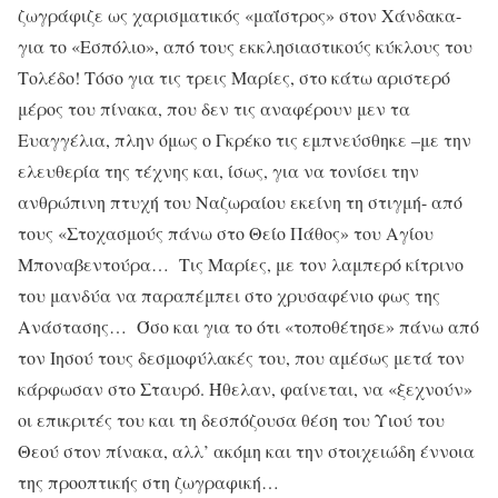
ζωγράφιζε ως χαρισματικός «μαΐστρος» στον Χάνδακα-
για το «Εσπόλιο», από τους εκκλησιαστικούς κύκλους του
Τολέδο! Τόσο για τις τρεις Μαρίες, στο κάτω αριστερό
μέρος του πίνακα, που δεν τις αναφέρουν μεν τα
Ευαγγέλια, πλην όμως ο Γκρέκο τις εμπνεύσθηκε –με την
ελευθερία της τέχνης και, ίσως, για να τονίσει την
ανθρώπινη πτυχή του Ναζωραίου εκείνη τη στιγμή- από
τους «Στοχασμούς πάνω στο Θείο Πάθος» του Αγίου
Μποναβεντούρα… Τις Μαρίες, με τον λαμπερό κίτρινο
του μανδύα να παραπέμπει στο χρυσαφένιο φως της
Ανάστασης… Όσο και για το ότι «τοποθέτησε» πάνω από
τον Ιησού τους δεσμοφύλακές του, που αμέσως μετά τον
κάρφωσαν στο Σταυρό. Ήθελαν, φαίνεται, να «ξεχνούν»
οι επικριτές του και τη δεσπόζουσα θέση του Υιού του
Θεού στον πίνακα, αλλ’ ακόμη και την στοιχειώδη έννοια
της προοπτικής στη ζωγραφική…