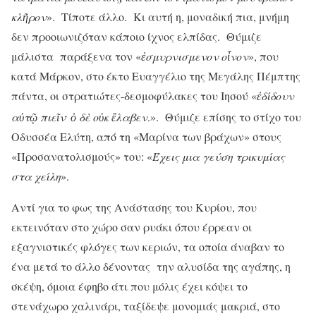
κλ
ῆ
ρον
». Τίποτε άλλο. Κι αυτή η, μοναδική πια, μνήμη
δεν προοιωνιζόταν κάποιο ίχνος ελπίδας. Θύμιζε
μάλιστα παράξενα τον «
ἐ
σμυρνισμενον
ο
ἶ
νον
», που
κατά Μάρκον, στο έκτο Ευαγγέλιο της Μεγάλης Πέμπτης
πάντα, οι στρατιώτες-δεσμοφύλακες του Ιησού «
ἐ
δίδουν
.
α
ὐ
τ
ῷ
πιε
ῖ
ν
ὁ
δ
ὲ
ο
ὐ
κ
ἔ
λαβεν
.». Θύμιζε επίσης το στίχο του
Οδυσσέα Ελύτη, από τη «Μαρίνα των βράχων» στους
«Προσανατολισμούς» του: «
Έχεις μια γεύση τρικυμίας
στα χείλη
».
Αντί για το φως της Ανάστασης του Κυρίου, που
εκτεινόταν στο χώρο σαν ρυάκι όπου έρρεαν οι
εξαγνιστικές φλόγες των κεριών, τα οποία άναβαν το
ένα μετά το άλλο δένοντας την αλυσίδα της αγάπης, η
σκέψη, όμοια έφηβο άτι που μόλις έχει κόψει το
στενάχωρο χαλινάρι, ταξίδεψε μονομιάς μακριά, στο