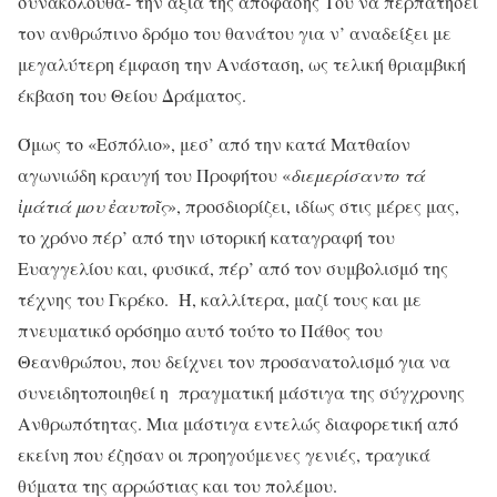
συνακόλουθα- την αξία της απόφασής Του να περπατήσει
τον ανθρώπινο δρόμο του θανάτου για ν’ αναδείξει με
μεγαλύτερη έμφαση την Ανάσταση, ως τελική θριαμβική
έκβαση του Θείου Δράματος.
Όμως το «Εσπόλιο», μεσ’ από την κατά Ματθαίον
αγωνιώδη κραυγή του Προφήτου «
διεμερίσαντο τά
ἰ
μάτιά μου
ἐαυτοῖς
», προσδιορίζει, ιδίως στις μέρες μας,
το χρόνο πέρ’ από την ιστορική καταγραφή του
Ευαγγελίου και, φυσικά, πέρ’ από τον συμβολισμό της
τέχνης του Γκρέκο. Ή, καλλίτερα, μαζί τους και με
πνευματικό ορόσημο αυτό τούτο το Πάθος του
Θεανθρώπου, που δείχνει τον προσανατολισμό για να
συνειδητοποιηθεί η πραγματική μάστιγα της σύγχρονης
Ανθρωπότητας. Μια μάστιγα εντελώς διαφορετική από
εκείνη που έζησαν οι προηγούμενες γενιές, τραγικά
θύματα της αρρώστιας και του πολέμου.