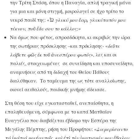
την Τρίτη Στάση, όπου η Παναγία, απλή τραγική μάνα
για μια και μόνη στιγμή, μοιρολογεί σε ήχο τρίτο το
νεκρό παιδί της: «
Ὦ
γλυκύ
μου
ἔ
αρ
,
γλυκύτατόν
μου
τέκνον
, πο
ῦ
ἔ
δυ
σου το
κάλλος
;»
Να όμως που φέτος, απροσδόκητα, κι ακριβώς την ώρα
της σωτήριας πρόσκλησης –και πρόκλησης- «
δε
ῦ
τε
λάβετε φ
ῶ
ς
ἐ
κ το
ῦ
ἀ
νεσπέρου φωτός
», λες και οι
παλιές, στοιχειωμένες σε συνείδηση και υποσυνείδητο,
αναμνήσεις από τη διδαχή του Θείου Πάθους
διαλύθηκαν. Το ταμίευμα της ως τότε αναλλοίωτης,
οιονεί αειθαλούς, παιδικής μνήμης άδειασε.
Στη θέση του είχε εγκατασταθεί, ανεπαίσθητα, η
επαληθευόμενη, σύμφωνα με το κατά Ματθαίον
Ευαγγέλιο που διαβάζεται έβδομο την Εσπέρα της
Μεγάλης Πέμπτης, ρήση του Προφήτου: «
Διεμερίσαντο
τ
ὰ
ἱ
μάτιά
μου
ἑ
αυτο
ῖ
ς
,
κα
ὶ
ἐ
π
ὶ
τ
ὸ
ν
ἱ
ματισμόν
μου
ἔ
βαλον