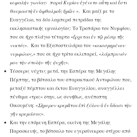
κεφαλ
ὴ
ν γωνίας
·
παρ
ὰ
Κυρίου
ἐ
γένετο α
ὕ
τη
κα
ὶ
ἔ
στι
θαυμαστ
ὴ
ἐ
ν
ὀ
φθαλμο
ῖ
ς
ἡ
μ
ῶ
ν
». Και μαζί με το
Ευαγγέλιο, τα δύο λαμπερά πετράδια της
εκκλησιαστικής υμνολογίας: Το Τροπάριο του Νυμφίου,
που σε ήχο πλάγιο τέταρτο «
ἔ
ρχεται
ἐ
ν
τ
ῷ
μέσ
ῳ
τ
ῆ
ς
νυκτός
». Και το Εξαποστειλάριο του «
κεκοσμημένου
νυμφώνος
,» που σε ήχο τρίτο εκλιπαρεί, «
λάμπρυνόν
μου τ
ὴ
ν
στολ
ὴ
ν
τ
ῆ
ς
ψυχ
ῆ
ς
».
Τέσσερις νύχτες μετά, την Εσπέρα της Μεγάλης
Πέμπτης, το βότσαλο του σπαρακτικού Αντιφώνου που,
μεταξύ πέμπτου και έκτου Ευαγγελίου, αναγγέλλει
πένθιμα «τρις» στην, ως συνήθως, ανύποπτη
Οικουμένη: «
Σήμερον
κρεμ
ᾶ
ται
ἐ
π
ὶ
ξύλου
ὁ
ἐ
ν
ὕ
δασι
τ
ὴ
ν
γ
ῆ
ν κρεμάσας
».
Και την επόμενη Εσπέρα, εκείνη της Μεγάλης
Παρασκευής, το βότσαλο του εγερσίνεκρου στίχου από