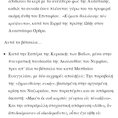
απιθώνει το κερί με το ανέσπερο φως της Ανάστασης,
καθώς το συνοδεύουν πλέοντας γύρω του τα τρυφερά
ακόμη άνθη του Επιταφίου. «
Κύματι θαλάσσης
τ
ὸ
ν
κρύψαντα
», κατά τον Ειρμό της πρώτης Ωδής στον
Αναστάσιμο Όρθρο.
Αυτά τα βότσαλα…
Κατά την Εσπέρα της Κυριακής των Βαΐων, μέσα στην
πνευματική πανδαισία της Ακολουθίας του Νυμφίου,
πριν απ’ όλα το βότσαλο του κατά Ματθαίον
Ευαγγελίου, με δύο αιχμηρές απολήξεις: Την παραβολή
της «
ξηρανθείσης συκής
», βασισμένη στην οργισμένη
κρίση του Ναζωραίου, που παραπέμπει και σε απόφαση
δικαστή: «
Μηκέτι
ἐ
κ
σο
ῦ
καρπ
ὸ
ς γένηται ε
ἰ
ς
τ
ὸ
ν
α
ἰῶ
να
».
Και την απαράμιλλη στοχαστική απόφανση:«
Λίθον
,
ὃ
ν
ἀ
πεδοκίμασαν
ο
ἱ
ο
ἰ
κοδομο
ῦ
ντες
,
ο
ὗ
τος
ἐ
γενήθη ε
ἰ
ς