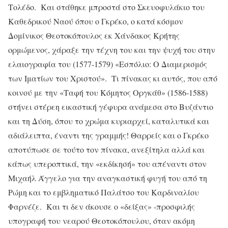
Τολέδο. Και στάθηκε μπροστά στο Σκευοφυλάκιο του
Καθεδρικού Ναού όπου ο Γκρέκο, ο κατά κόσμον
Δομίνικος Θεοτοκόπουλος εκ Χάνδακος Κρήτης
ορμώμενος, χάραξε την τέχνη του και την ψυχή του στην
ελαιογραφία του (1577-1579) «Εσπόλιο: Ο Διαμερισμός
των Ιματίων του Χριστού». Τι πίνακας κι αυτός, που από
κοινού με την «Ταφή του Κόμητος Οργκάθ» (1586-1588)
στήνει στέρεη εικαστική γέφυρα ανάμεσα στο Βυζάντιο
και τη Δύση, όπου το χρώμα κυριαρχεί, καταλυτικά και
αδιάλειπτα, έναντι της γραμμής! Θαρρείς και ο Γκρέκο
αποτύπωσε σε τούτο τον πίνακα, ανεξίτηλα αλλά και
κάπως υπεροπτικά, την «εκδίκησή» του απέναντι στον
Μιχαήλ Άγγελο για την αναγκαστική φυγή του από τη
Ρώμη και το εμβληματικό Παλάτσο του Καρδιναλίου
Φαρνέζε. Και τι δεν άκουσε ο «δείξας» -προσφιλής
υπογραφή του νεαρού Θεοτοκόπουλου, όταν ακόμη