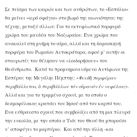
Σε πείσμα των καιρών και των ανθρώπων, το «Εσπόλιο»
θα μείνει «ιερό σφάγιο» στο βωμό της αιωνιότητας της
τέχνης, μεταξύ άλλων: Για το εκτυφλωτικό πορφυρό
χρώμα του μανδύα του Ναζωραίου. Ένα χρώμα που
ανακαλεί στη μνήμη το αίμα, αλλά και τη δαμασκηνή
πορφύρα του Ρωμαίου Αυτοκράτορα, αφού μ’ αυτήν οι
σταυρωτές του θέλησαν να «λοιδορήσουν» τον
Θεάνθρωπο. Κατά το προμνημονευόμενο Αντίφωνο της
Εσπέρας της Μεγάλης Πέμπτης: «
Ψευδ
ῆ
πορφύραν
περιβάλλεται,
ὁ
περιβάλλων τόν ο
ὐ
ρανόν
ἐ
ν νεφέλαις
».
Αλλά και για το τριμμένο σχοινί, με το οποίο ο
δεσμοφύλακας κρατάει τον Ιησού από τον καρπό του.
Ένα εύθραυστο σχοινί που συμβολίζει από τη μια πλευρά
την ευκολία, με την οποία ο Υιός του Θεού θα μπορούσε
ν’ αποφύγει το μαρτύριο. Και από την άλλη –και