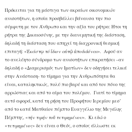
Πρόκειται για τη μάστιγα των ακραίων οικονομικών
ανισοτήτων, η οποία προσβάλλει βάναυσα την πιο
σύμφυτη με τον Άνθρωπο και την αξία του ρήτρα: Ήτοι τη
ρήτρα της Δικαιοσύνης, με την διανεμητική της διάσταση,
δηλαδή τη διάσταση που απηχεί τη διαχρονική θεσμική
επιταγή: «
Ἑ
κάστ
ῳ
τό
ἴ
διον α
ὐ
τ
ῷ
ἀ
ποδιδόναι
». Αφού αν
το ανελέητο σύνδρομο των ανισοτήτων επικρατήσει –αν
δηλαδή ο «Διαμερισμός των Ιματίων» δεν οδηγήσει τελικά
στην Ανάσταση- το τίμημα για την Ανθρωπότητα θα
είναι, καταληκτικώς, πολύ πιο βαρύ και από τον πόνο της
αρρώστιας και από το αίμα του πολέμου. Γιατί το τίμημα
αυτό αφορά, κατά τη ρήση του Προφήτου Ιερεμίου μεσ’
από το κατά Ματθαίον πέμπτο Ευαγγέλιο της Μεγάλης
Πέμπτης, «
τήν τιμήν το
ῦ
τετιμημένου
». Κι εδώ ο
«
τετιμημένος
» δεν είναι ο Θεός, ο οποίος άλλωστε εκ