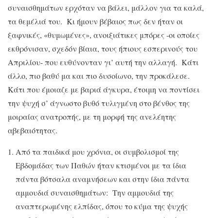
συναισθημάτων ερχόταν να βάλει, μάλλον για τα καλά,
τα θεμέλιά του. Κι ήμουν βέβαιος πως δεν ήταν οι
ξαφνικές, «θυμωμένες», ανοιξιάτικες μπόρες -οι οποίες
εκθρόνισαν, σχεδόν βίαια, τους ήπιους εσπερινούς του
Απριλίου- που ευθύνονταν γι’ αυτή την αλλαγή. Κάτι
άλλο, πιο βαθύ μα και πιο δυσοίωνο, την προκάλεσε.
Κάτι που έμοιαζε με βαριά άγκυρα, έτοιμη να ποντίσει
την ψυχή σ’ άγνωστο βυθό τυλιγμένη στο βένθος της
μοιραίας ανατροπής, με τη μορφή της ανελέητης
αβεβαιότητας.
Από τα παιδικά μου χρόνια, οι συμβολισμοί της
Εβδομάδας των Παθών ήταν κτισμένοι με τα ίδια
πάντα βότσαλα αναμνήσεων και στην ίδια πάντα
αμμουδιά συναισθημάτων: Την αμμουδιά της
αναπτερωμένης ελπίδας, όπου το κύμα της ψυχής