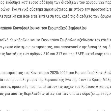
ίος εκδόθηκε κατ’ εξουσιοδότηση των διατάξεων του άρθρου 322 παρ
ερώνει ένα γενικό σύστημα αιρεσιμότητας, με στόχο την προστασία
εσματική και lege artis εκτέλεσή του, κατά τις διατάξεις των άρθρω
ωπαϊκού Κοινοβουλίου και του Ευρωπαϊκού Συμβουλίου
αϊκό Κοινοβούλιο και το Ευρωπαϊκό Συμβούλιο εξέδωσαν τον κατά τ
α γενικό σύστημα αιρεσιμότητας, που αποσκοπεί στην διασφάλιση, 
τά τις διατάξεις των άρθρων 310 και 317 επ. της ΣΛΕΕ, εκτέλεσης τ
 αιρεσιμότητας του Κανονισμού 2020/2092 του Ευρωπαϊκού Κοινοβου
ία του προϋπολογισμού της Ευρωπαϊκής Ένωσης όταν τα Κράτη-Μέλη 
ούτου, πρακτικές που παραβιάζουν τις αρχές του Κράτους Δικαίου, 
 ως μια από τις θεμελιώδεις αξίες επί των οποίων εδράζεται, θεσμι