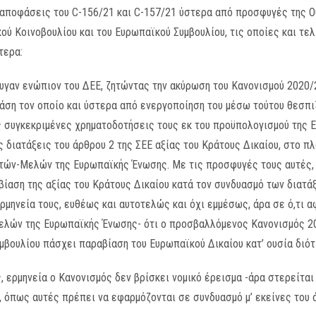
αποφάσεις του C-156/21 και C-157/21 ύστερα από προσφυγές της Ου
ύ Κοινοβουλίου και του Ευρωπαϊκού Συμβουλίου, τις οποίες και τε
τερα:
υγαν ενώπιον του ΔΕΕ, ζητώντας την ακύρωση του Κανονισμού 2020
βάση τον οποίο και ύστερα από ενεργοποίηση του μέσω τούτου θεσπ
 συγκεκριμένες χρηματοδοτήσεις τους εκ του προϋπολογισμού της 
ς διατάξεις του άρθρου 2 της ΣΕΕ αξίας του Κράτους Δικαίου, στο πλ
τών-Μελών της Ευρωπαϊκής Ένωσης. Με τις προσφυγές τους αυτές, 
ίαση της αξίας του Κράτους Δικαίου κατά τον συνδυασμό των διατά
ερμηνεία τους, ευθέως και αυτοτελώς και όχι εμμέσως, άρα σε ό,τι α
ελών της Ευρωπαϊκής Ένωσης- ότι ο προσβαλλόμενος Κανονισμός 2
μβουλίου πάσχει παραβίαση του Ευρωπαϊκού Δικαίου κατ’ ουσία διότ
ς, ερμηνεία ο Κανονισμός δεν βρίσκει νομικό έρεισμα -άρα στερείτα
Ε, όπως αυτές πρέπει να εφαρμόζονται σε συνδυασμό μ’ εκείνες του 