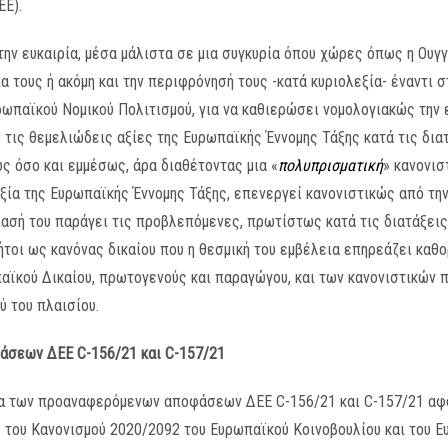
ΕΕ).
την ευκαιρία, μέσα μάλιστα σε μια συγκυρία όπου χώρες όπως η Ουγ
α τους ή ακόμη και την περιφρόνησή τους -κατά κυριολεξία- έναντι
ωπαϊκού Νομικού Πολιτισμού, για να καθιερώσει νομολογιακώς την ε
 τις θεμελιώδεις αξίες της Ευρωπαϊκής Έννομης Τάξης κατά τις διατ
ς όσο και εμμέσως, άρα διαθέτοντας μια «
πολυπρισματική
» κανονισ
ξία της Ευρωπαϊκής Έννομης Τάξης, επενεργεί κανονιστικώς από την
ίασή του παράγει τις προβλεπόμενες, πρωτίστως κατά τις διατάξεις
 ήτοι ως κανόνας δικαίου που η θεσμική του εμβέλεια επηρεάζει καθ
ϊκού Δικαίου, πρωτογενούς και παραγώγου, και των κανονιστικών π
ύ του πλαισίου.
οφάσεων ΔΕΕ
C
-156/21 και
C
-157/21
να των προαναφερόμενων αποφάσεων ΔΕΕ C-156/21 και C-157/21 αφ
 του Κανονισμού 2020/2092 του Ευρωπαϊκού Κοινοβουλίου και του Ε