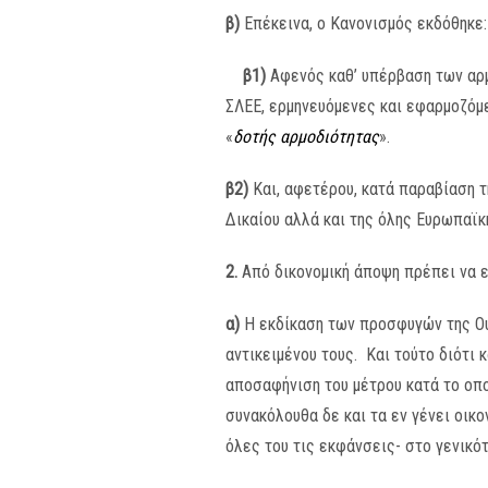
β)
Επέκεινα, ο Κανονισμός εκδόθηκε:
β1)
Αφενός καθ’ υπέρβαση των αρμ
ΣΛΕΕ, ερμηνευόμενες και εφαρμοζόμε
«
δοτής αρμοδιότητας
».
β2)
Και, αφετέρου, κατά παραβίαση 
Δικαίου αλλά και της όλης Ευρωπαϊκ
2.
Από δικονομική άποψη πρέπει να ε
α)
Η εκδίκαση των προσφυγών της Ου
αντικειμένου τους. Και τούτο διότι 
αποσαφήνιση του μέτρου κατά το οπο
συνακόλουθα δε και τα εν γένει οικο
όλες του τις εκφάνσεις- στο γενικό