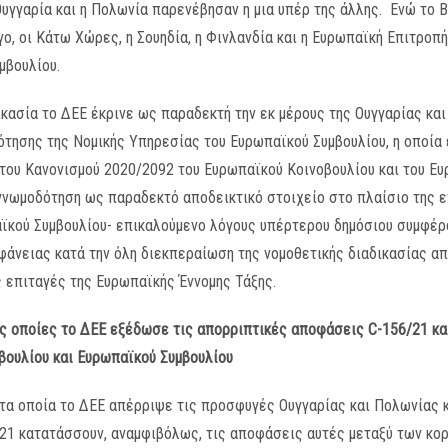
υγγαρία και η Πολωνία παρενέβησαν η μια υπέρ της άλλης. Ενώ το Βέλ
ύργο, οι Κάτω Χώρες, η Σουηδία, η Φινλανδία και η Ευρωπαϊκή Επιτρ
μβουλίου.
ικασία το ΔΕΕ έκρινε ως παραδεκτή την εκ μέρους της Ουγγαρίας κα
τησης της Νομικής Υπηρεσίας του Ευρωπαϊκού Συμβουλίου, η οποία 
 του Κανονισμού 2020/2092 του Ευρωπαϊκού Κοινοβουλίου και του Ε
γνωμοδότηση ως παραδεκτό αποδεικτικό στοιχείο στο πλαίσιο της ε
αϊκού Συμβουλίου- επικαλούμενο λόγους υπέρτερου δημόσιου συμφέρ
φάνειας κατά την όλη διεκπεραίωση της νομοθετικής διαδικασίας α
 επιταγές της Ευρωπαϊκής Έννομης Τάξης.
 τις οποίες το ΔΕΕ εξέδωσε τις απορριπτικές αποφάσεις
C
-156/21 κ
βουλίου και Ευρωπαϊκού Συμβουλίου
ση τα οποία το ΔΕΕ απέρριψε τις προσφυγές Ουγγαρίας και Πολωνίας 
21 κατατάσσουν, αναμφιβόλως, τις αποφάσεις αυτές μεταξύ των κο