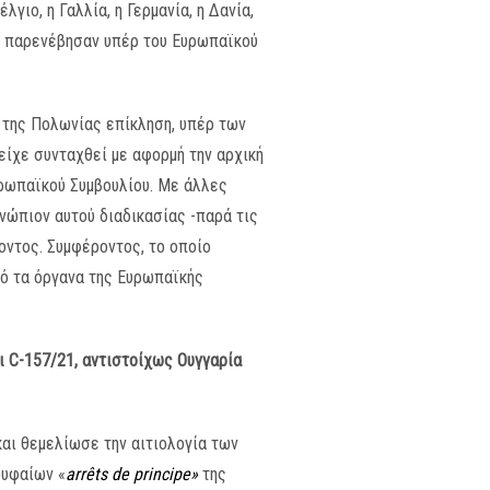
γιο, η Γαλλία, η Γερμανία, η Δανία,
οπή παρενέβησαν υπέρ του Ευρωπαϊκού
ι της Πολωνίας επίκληση, υπέρ των
είχε συνταχθεί με αφορμή την αρχική
υρωπαϊκού Συμβουλίου. Με άλλες
νώπιον αυτού διαδικασίας -παρά τις
οντος. Συμφέροντος, το οποίο
πό τα όργανα της Ευρωπαϊκής
αι
C
-157/21, αντιστοίχως Ουγγαρία
και θεμελίωσε την αιτιολογία των
ρυφαίων «
arr
ê
ts
de
principe
»
της