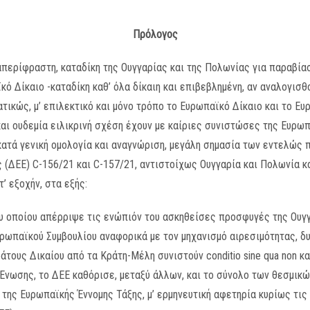
Πρόλογος
 απερίφραστη, καταδίκη της Ουγγαρίας και της Πολωνίας για παραβία
 Δίκαιο -καταδίκη καθ’ όλα δίκαιη και επιβεβλημένη, αν αναλογισθ
τικώς, μ’ επιλεκτικό και μόνο τρόπο το Ευρωπαϊκό Δίκαιο και το Ευ
και ουδεμία ειλικρινή σχέση έχουν με καίριες συνιστώσες της Ευρωπ
 κατά γενική ομολογία και αναγνώριση, μεγάλη σημασία των εντελώ
(ΔΕΕ) C-156/21 και C-157/21, αντιστοίχως Ουγγαρία και Πολωνία κ
’ εξοχήν, στα εξής:
ου οποίου απέρριψε τις ενώπιόν του ασκηθείσες προσφυγές της Ουγγ
ρωπαϊκού Συμβουλίου αναφορικά με τον μηχανισμό αιρεσιμότητας, δ
άτους Δικαίου από τα Κράτη-Μέλη συνιστούν conditio sine qua non κ
Ένωσης, το ΔΕΕ καθόρισε, μεταξύ άλλων, και το σύνολο των θεσμικώ
 της Ευρωπαϊκής Έννομης Τάξης, μ’ ερμηνευτική αφετηρία κυρίως τις