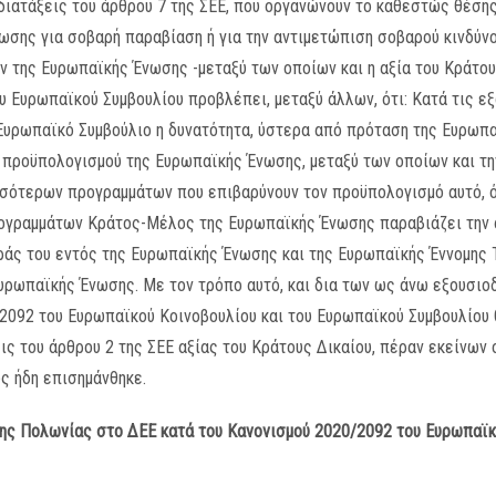
διατάξεις του άρθρου 7 της ΣΕΕ, που οργανώνουν το καθεστώς θέσης
σης για σοβαρή παραβίαση ή για την αντιμετώπιση σοβαρού κινδύνο
ν της Ευρωπαϊκής Ένωσης -μεταξύ των οποίων και η αξία του Κράτο
υ Ευρωπαϊκού Συμβουλίου προβλέπει, μεταξύ άλλων, ότι: Κατά τις ε
 Ευρωπαϊκό Συμβούλιο η δυνατότητα, ύστερα από πρόταση της Ευρωπα
 προϋπολογισμού της Ευρωπαϊκής Ένωσης, μεταξύ των οποίων και τ
σσότερων προγραμμάτων που επιβαρύνουν τον προϋπολογισμό αυτό, 
γραμμάτων Κράτος-Μέλος της Ευρωπαϊκής Ένωσης παραβιάζει την α
άς του εντός της Ευρωπαϊκής Ένωσης και της Ευρωπαϊκής Έννομης Τ
υρωπαϊκής Ένωσης. Με τον τρόπο αυτό, και δια των ως άνω εξουσιο
/2092 του Ευρωπαϊκού Κοινοβουλίου και του Ευρωπαϊκού Συμβουλίου
ις του άρθρου 2 της ΣΕΕ αξίας του Κράτους Δικαίου, πέραν εκείνων 
ως ήδη επισημάνθηκε.
της Πολωνίας στο ΔΕΕ κατά του Κανονισμού 2020/2092 του Ευρωπαϊκ