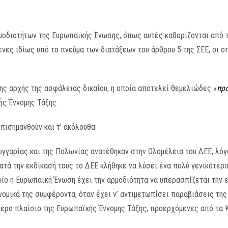
οδιοτήτων της Ευρωπαϊκής Ένωσης, όπως αυτές καθορίζονται από τι
νες ιδίως υπό το πνεύμα των διατάξεων του άρθρου 5 της ΣΕΕ, οι ο
της αρχής της ασφάλειας δικαίου, η οποία αποτελεί θεμελιώδες «
πρ
ής Έννομης Τάξης.
πισημανθούν και τ’ ακόλουθα:
γγαρίας και της Πολωνίας ανατέθηκαν στην Ολομέλεια του ΔΕΕ, λόγ
κατά την εκδίκασή τους το ΔΕΕ κλήθηκε να λύσει ένα πολύ γενικότερο 
ίο η Ευρωπαϊκή Ένωση έχει την αρμοδιότητα να υπερασπίζεται την 
νομικά της συμφέροντα, όταν έχει ν’ αντιμετωπίσει παραβιάσεις της
τερο πλαίσιο της Ευρωπαϊκής Έννομης Τάξης, προερχόμενες από τα 