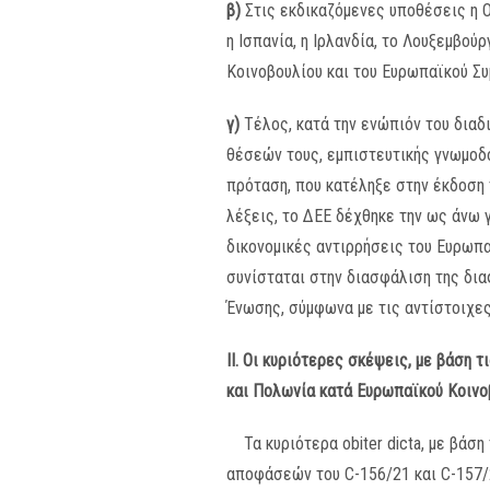
β)
Στις εκδικαζόμενες υποθέσεις η Ο
η Ισπανία, η Ιρλανδία, το Λουξεμβο
Κοινοβουλίου και του Ευρωπαϊκού Συ
γ)
Τέλος, κατά την ενώπιόν του διαδ
θέσεών τους, εμπιστευτικής γνωμοδό
πρόταση, που κατέληξε στην έκδοση
λέξεις, το ΔΕΕ δέχθηκε την ως άνω 
δικονομικές αντιρρήσεις του Ευρωπ
συνίσταται στην διασφάλιση της δια
Ένωσης, σύμφωνα με τις αντίστοιχες
ΙΙ. Οι κυριότερες σκέψεις, με βάση
και Πολωνία κατά Ευρωπαϊκού Κοινο
Τα κυριότερα obiter dicta, με βά
αποφάσεών του C-156/21 και C-157/