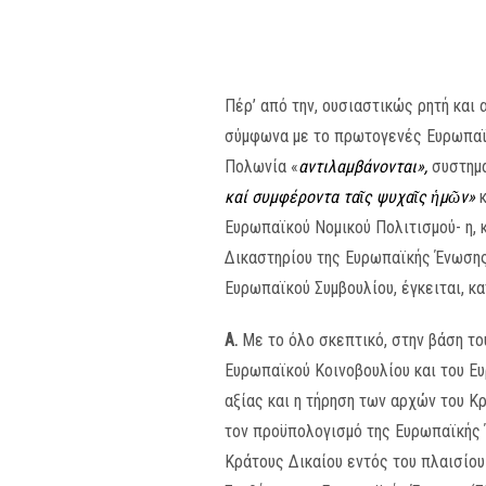
Πέρ’ από την, ουσιαστικώς ρητή και
σύμφωνα με το πρωτογενές Ευρωπαϊκό
Πολωνία «
αντιλαμβάνονται»,
συστημα
καί συμφέροντα τα
ῖ
ς ψυχα
ῖ
ς
ἡ
μ
ῶ
ν»
Ευρωπαϊκού Νομικού Πολιτισμού- η,
Δικαστηρίου της Ευρωπαϊκής Ένωσης 
Ευρωπαϊκού Συμβουλίου, έγκειται, κατ
Α.
Με το όλο σκεπτικό, στην βάση τ
Ευρωπαϊκού Κοινοβουλίου και του Ευ
αξίας και η τήρηση των αρχών του Κρ
τον προϋπολογισμό της Ευρωπαϊκής 
Κράτους Δικαίου εντός του πλαισίου