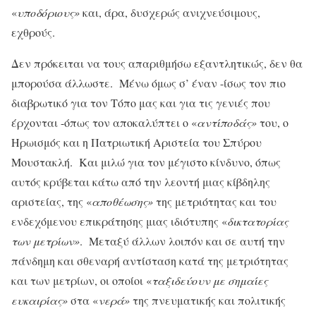
«
υποδόριους»
και, άρα, δυσχερώς ανιχνεύσιμους,
εχθρούς.
Δεν πρόκειται να τους απαριθμήσω εξαντλητικώς, δεν θα
μπορούσα άλλωστε. Μένω όμως σ’ έναν -ίσως τον πιο
διαβρωτικό για τον Τόπο μας και για τις γενιές που
έρχονται -όπως τον αποκαλύπτει ο «
αντίποδάς»
του, ο
Ηρωισμός και η Πατριωτική Αριστεία του Σπύρου
Μουστακλή. Και μιλώ για τον μέγιστο κίνδυνο, όπως
αυτός κρύβεται κάτω από την λεοντή μιας κίβδηλης
αριστείας, της «
αποθέωσης»
της μετριότητας και του
ενδεχόμενου επικράτησης μιας ιδιότυπης «
δικτατορίας
των μετρίων»
. Μεταξύ άλλων λοιπόν και σε αυτή την
πάνδημη και σθεναρή αντίσταση κατά της μετριότητας
και των μετρίων, οι οποίοι «
ταξιδεύουν με σημαίες
ευκαιρίας»
στα «
νερά»
της πνευματικής και πολιτικής