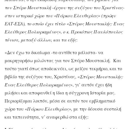
τον Σπύρο Μουστακλή -έργου της συζύγου του Χριστίνας-
στον ιστορικό χώρο του «Πάρκου Ελευθερίας» (πρώην
ΕΑΤ-ΕΣΑ), το οποίο έχει τίτλο «Σπύρος Μουστακλής: Ένας
Ελεύθερος Πολιορκημένος», ο κ. Προκόπιος Παυλόπουλος
τόνισε, μεταξύ άλλων, και τα εξής
:
«Δεν έχω το δικαίωμα -το αντίθετο μάλιστα- να
μακρηγορήσω μιλώντας για τον Σπύρο Μουστακλή. Και
τούτο γιατί όπως αποδεικνύει, ως μείζον τεκμήριο, και το
βιβλίο της συζύγου του, Χριστίνας, «
Σπύρος Μουστακλής:
Ένας Ελεύθερος Πολιορκημένος
», γι’ αυτόν έχει ήδη
μιλήσει και αποφανθεί η ίδια η σύγχρονη Ιστορία μας.
Περιορίζομαι λοιπόν, μέσα σε αυτόν τον εμβληματικό
χώρο του «
Πάρκου Ελευθερίας»,
με την δέουσα συστολή
και ταπεινότητα, ν’ αναφερθώ στα εξής: