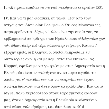
Γ.
«
Με φουσκωμένα τα πανιά, περήφανα κι ωραία
» (53).
IV
.
Και να τι μας διδάσκει, εν τέλει, μέσ’ από τους
στίχους του Διονυσίου Σολωμού, ο Σπύρος Μουστακλής,
παραφράζοντας, δίχως ν’ αλλοιώνω την ουσία του, το
εμβληματικό απόφθεγμα του Ηράκλειτου: «
Μάχεσθαι χρ
ὴ
τ
ὸ
ν δ
ῆ
μον
ὑ
π
ὲ
ρ το
ῦ
νόμου
ὃ
κωσπερ τείχεος».
Και κατ’
εξοχήν εμείς, οι Έλληνες, οι οποίοι πληρώσαμε τις
δικτατορίες ακόμη και με κομμάτια του Εθνικού μας
Κορμού, οφείλουμε να γνωρίζουμε ότι η Δημοκρατία και η
Ελευθερία είναι «
ευαίσθητα»
ανεκτίμητα αγαθά, τα
οποία για ν’ «
ανθίσουν
» και να «
καρπίσουν
» έχουν
ανάγκη διαρκούς και άνευ όρων υπεράσπισης. Και αυτό
ισχύει πολύ περισσότερο στους ταραγμένους καιρούς
μας, όταν η Δημοκρατία και η Ελευθερία κινδυνεύουν
από νέους πολυάριθμους και ύπουλους, καθ’ ό