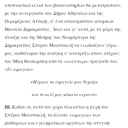
αποπνικτικά κελιά των βασανιστηρίων θα μετατραπούν,
με την συνεργασία του Δήμου Αθηναίων και της
Περιφέρειας Αττικής, σ’ ένα απαστράπτον ιστορικώς
Μουσείο Δημοκρατίας. Ίσως και γι’ αυτό, με τα μύρα της
άνοιξης και της Μνήμης του Νεομάρτυρα της
Δημοκρατίας Σπύρου Μουστακλή να ευωδιάζουν γύρω
μας, αισθάνομαι την ανάγκη ν’ ανατρέξω στους στίχους
του Μίκη Θεοδωράκη από το «
ανέσπερο»
τραγούδι του,
«
Το σφαγείο»
:
«
Μύρισε το σφαγείο μας θυμάρι
και το κελί μας κόκκινο ουρανό».
ΙΙΙ.
Καθώς σε αυτό τον χώρο πλανιέται η ψυχή του
Σπύρου Μουστακλή, το άλλοτε «
σφαγείο»
των
μίσθαρνων και εγκληματικών οργάνων της στυγνής