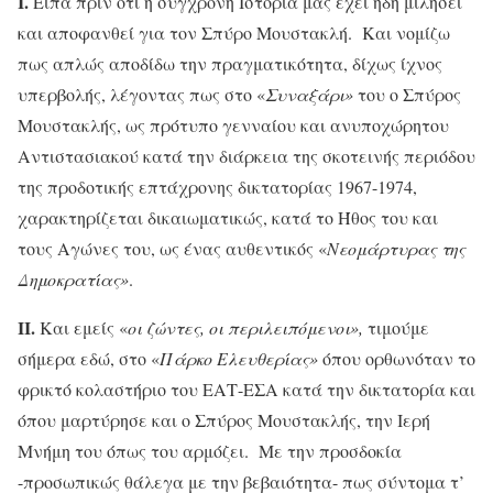
Ι.
Είπα πριν ότι η σύγχρονη Ιστορία μας έχει ήδη μιλήσει
και αποφανθεί για τον Σπύρο Μουστακλή. Και νομίζω
πως απλώς αποδίδω την πραγματικότητα, δίχως ίχνος
υπερβολής, λέγοντας πως στο «
Συναξάρι»
του ο Σπύρος
Μουστακλής, ως πρότυπο γενναίου και ανυποχώρητου
Αντιστασιακού κατά την διάρκεια της σκοτεινής περιόδου
της προδοτικής επτάχρονης δικτατορίας 1967-1974,
χαρακτηρίζεται δικαιωματικώς, κατά το Ήθος του και
τους Αγώνες του, ως ένας αυθεντικός «
Νεομάρτυρας της
Δημοκρατίας»
.
ΙΙ.
Και εμείς «
οι ζώντες, οι περιλειπόμενοι»,
τιμούμε
σήμερα εδώ, στο «
Πάρκο Ελευθερίας»
όπου ορθωνόταν το
φρικτό κολαστήριο του ΕΑΤ-ΕΣΑ κατά την δικτατορία και
όπου μαρτύρησε και ο Σπύρος Μουστακλής, την Ιερή
Μνήμη του όπως του αρμόζει. Με την προσδοκία
-προσωπικώς θάλεγα με την βεβαιότητα- πως σύντομα τ’