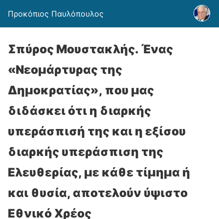
Προκόπιος Παυλόπουλος
Σπύρος Μουστακλής. Ένας
«Νεομάρτυρας της
Δημοκρατίας», που μας
διδάσκει ότι η διαρκής
υπεράσπισή της και η εξίσου
διαρκής υπεράσπιση της
Ελευθερίας, με κάθε τίμημα ή
και θυσία, αποτελούν ύψιστο
Εθνικό Χρέος