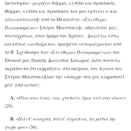
δικτατορίας «
μυρίζει»
θάρρος, ελπίδα και προσδοκία.
Θάρρος, ελπίδα και προσδοκία που μας εμπνέει ο -και
λόγω καταγωγής από το Μεσολόγγι- «
Ελεύθερος
Πολιορκημένος»
Σπύρος Μουστακλής, οδηγώντας μας,
ταυτοχρόνως, στον δρόμο του Χρέους. Διαλέγω, έστω
και κάπως «
αυθαίρετα»
, ορισμένα «
σπαράγματα»
από
το Β΄ Σχεδίασμα των «
Ελεύθερων Πολιορκημένων»
του
Εθνικού μας Ποιητή, Διονυσίου Σολωμού, διότι πιστεύω
ακράδαντα ότι εκφράζουν, στο ακέραιο, τον Αγώνα του
Σπύρου Μουστακλή και την «
διδαχή»
που μας κληροδοτεί
μέσ’ από αυτούς:
Α.
«
Όλοι σαν ένας, ναι, χτυπούν, όμως εσύ σαν όλους
»
(29).
Β.
«
Πάντ’ ανοιχτά, πάντ’ άγρυπνα, τα μάτια της
ψυχής μου
» (36).