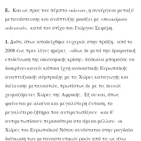
Ε.
Και ως προς τον πέμπτο «
κίονα
», η συνέργεια μεταξύ
μετανάστευσης και ανάπτυξης μοιάζει με
«πουκάμισο
αδειανό»,
κατά τον στίχο του Γιώργου Σεφέρη.
1.
Διότι, όπως αποδείχθηκε ευχερώς στην πράξη, από το
2008 έως πριν λίγες ημέρες –ιδίως δε μετά την δραματική
επιδείνωση της οικονομικής κρίσης- δύσκολα μπορούσε να
διακρίνει κανείς κάποια ίχνη ουσιαστικής Ευρωπαϊκής
αναπτυξιακής σύμπραξης με τις Χώρες καταγωγής και
διέλευσης μεταναστών, πρωτίστως δε με τις δεινώς
χειμαζόμενες Χώρες της Αφρικής. Εξ ου και, όπως
φαίνεται με ολοένα και μεγαλύτερη ένταση, το
μεγαλύτερο ζήτημα που αντιμετωπίζουν -και θ’
αντιμετωπίσουν περισσότερο στο άμεσο μέλλον- οι
Χώρες του Ευρωπαϊκού Νότου συνίσταται στην ραγδαία
διόγκωση των μεταναστευτικών ροών από τις ως άνω