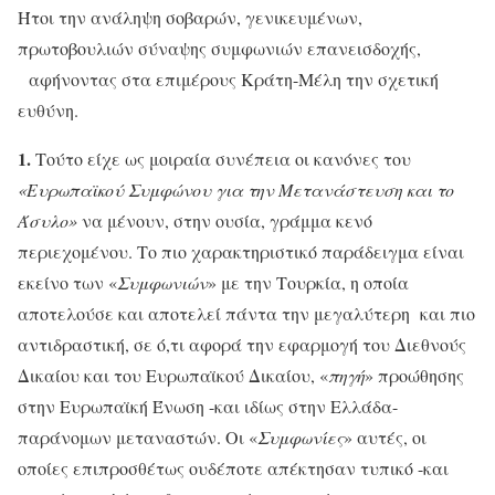
Ήτοι την ανάληψη σοβαρών, γενικευμένων,
πρωτοβουλιών σύναψης συμφωνιών επανεισδοχής,
αφήνοντας στα επιμέρους Κράτη-Μέλη την σχετική
ευθύνη.
1.
Τούτο είχε ως μοιραία συνέπεια οι κανόνες του
«Ευρωπαϊκού Συμφώνου για την Μετανάστευση και το
Άσυλο»
να μένουν, στην ουσία, γράμμα κενό
περιεχομένου. Το πιο χαρακτηριστικό παράδειγμα είναι
εκείνο των «
Συμφωνιών
» με την Τουρκία, η οποία
αποτελούσε και αποτελεί πάντα την μεγαλύτερη και πιο
αντιδραστική, σε ό,τι αφορά την εφαρμογή του Διεθνούς
Δικαίου και του Ευρωπαϊκού Δικαίου, «
πηγή
» προώθησης
στην Ευρωπαϊκή Ένωση -και ιδίως στην Ελλάδα-
παράνομων μεταναστών. Οι «
Συμφωνίες
» αυτές, οι
οποίες επιπροσθέτως ουδέποτε απέκτησαν τυπικό -και