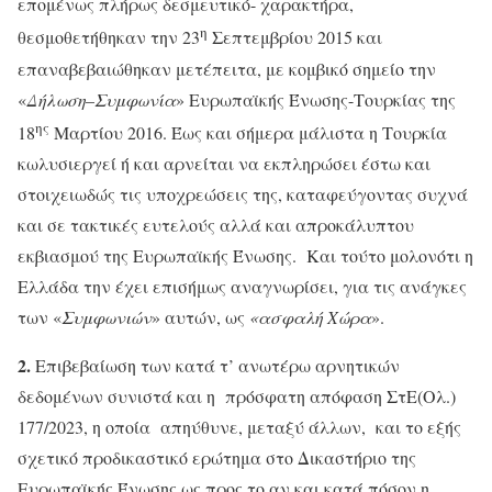
επομένως πλήρως δεσμευτικό- χαρακτήρα,
η
θεσμοθετήθηκαν την 23
Σεπτεμβρίου 2015 και
επαναβεβαιώθηκαν μετέπειτα, με κομβικό σημείο την
«
Δήλωση
–
Συμφωνία
» Ευρωπαϊκής Ένωσης-Τουρκίας της
ης
18
Μαρτίου 2016. Έως και σήμερα μάλιστα η Τουρκία
κωλυσιεργεί ή και αρνείται να εκπληρώσει έστω και
στοιχειωδώς τις υποχρεώσεις της, καταφεύγοντας συχνά
και σε τακτικές ευτελούς αλλά και απροκάλυπτου
εκβιασμού της Ευρωπαϊκής Ένωσης. Και τούτο μολονότι η
Ελλάδα την έχει επισήμως αναγνωρίσει, για τις ανάγκες
των «
Συμφωνιών
» αυτών, ως
«ασφαλή Χώρα
».
2.
Επιβεβαίωση των κατά τ’ ανωτέρω αρνητικών
δεδομένων συνιστά και η πρόσφατη απόφαση ΣτΕ(Ολ.)
177/2023, η οποία απηύθυνε, μεταξύ άλλων, και το εξής
σχετικό προδικαστικό ερώτημα στο Δικαστήριο της
Ευρωπαϊκής Ένωσης ως προς το αν και κατά πόσον η