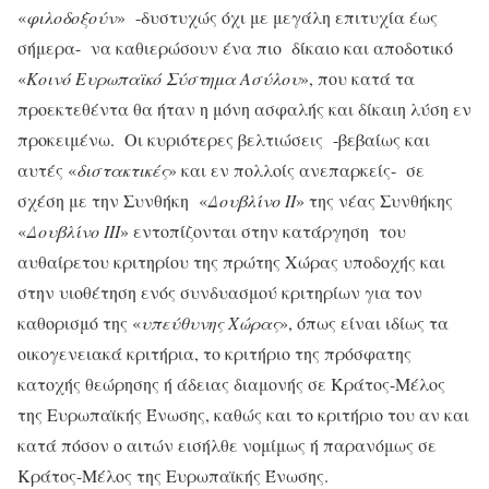
«
φιλοδοξούν
» -δυστυχώς όχι με μεγάλη επιτυχία έως
σήμερα- να καθιερώσουν ένα πιο δίκαιο και αποδοτικό
«
Κοινό Ευρωπαϊκό Σύστημα Ασύλου
», που κατά τα
προεκτεθέντα θα ήταν η μόνη ασφαλής και δίκαιη λύση εν
προκειμένω. Οι κυριότερες βελτιώσεις -βεβαίως και
αυτές «
διστακτικές
» και εν πολλοίς ανεπαρκείς- σε
σχέση με την Συνθήκη «
Δουβλίνο ΙΙ
» της νέας Συνθήκης
«
Δουβλίνο ΙΙΙ
» εντοπίζονται στην κατάργηση του
αυθαίρετου κριτηρίου της πρώτης Χώρας υποδοχής και
στην υιοθέτηση ενός συνδυασμού κριτηρίων για τον
καθορισμό της «
υπεύθυνης Χώρας
», όπως είναι ιδίως τα
οικογενειακά κριτήρια, το κριτήριο της πρόσφατης
κατοχής θεώρησης ή άδειας διαμονής σε Κράτος-Μέλος
της Ευρωπαϊκής Ένωσης, καθώς και το κριτήριο του αν και
κατά πόσον ο αιτών εισήλθε νομίμως ή παρανόμως σε
Κράτος-Μέλος της Ευρωπαϊκής Ένωσης.