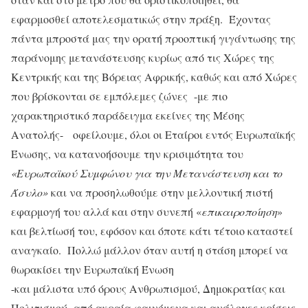
εφαρμοσθεί αποτελεσματικώς στην πράξη. Έχοντας
πάντα μπροστά μας την ορατή προοπτική γιγάντωσης της
παράνομης μετανάστευσης κυρίως από τις Χώρες της
Κεντρικής και της Βόρειας Αφρικής, καθώς και από Χώρες
που βρίσκονται σε εμπόλεμες ζώνες -με πιο
χαρακτηριστικό παράδειγμα εκείνες της Μέσης
Ανατολής- οφείλουμε, όλοι οι Εταίροι εντός Ευρωπαϊκής
Ένωσης, να κατανοήσουμε την κρισιμότητα του
«Ευρωπαϊκού Συμφώνου
για την Μετανάστευση και το
Άσυλο»
και να προσηλωθούμε στην μελλοντική πιστή
εφαρμογή του αλλά και στην συνεπή «
επικαιροποίηση
»
και βελτίωσή του, εφόσον και όποτε κάτι τέτοιο καταστεί
αναγκαίο. Πολλώ μάλλον όταν αυτή η στάση μπορεί να
θωρακίσει την Ευρωπαϊκή Ένωση
-και μάλιστα υπό όρους Ανθρωπισμού, Δημοκρατίας και
Πολιτισμού- από ακραία φαινόμενα και ανάλογες κρίσεις