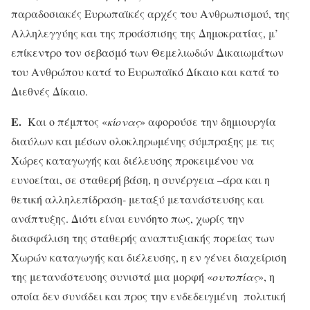
παραδοσιακές Ευρωπαϊκές αρχές του Ανθρωπισμού, της
Αλληλεγγύης και της προάσπισης της Δημοκρατίας, μ’
επίκεντρο τον σεβασμό των Θεμελιωδών Δικαιωμάτων
του Ανθρώπου κατά το Ευρωπαϊκό Δίκαιο και κατά το
Διεθνές Δίκαιο.
Ε.
Και ο πέμπτος «
κίονας
» αφορούσε την δημιουργία
διαύλων και μέσων ολοκληρωμένης σύμπραξης με τις
Χώρες καταγωγής και διέλευσης προκειμένου να
ευνοείται, σε σταθερή βάση, η συνέργεια –άρα και η
θετική αλληλεπίδραση- μεταξύ μετανάστευσης και
ανάπτυξης. Διότι είναι ευνόητο πως, χωρίς την
διασφάλιση της σταθερής αναπτυξιακής πορείας των
Χωρών καταγωγής και διέλευσης, η εν γένει διαχείριση
της μετανάστευσης συνιστά μια μορφή «
ουτοπίας
», η
οποία δεν συνάδει και προς την ενδεδειγμένη πολιτική