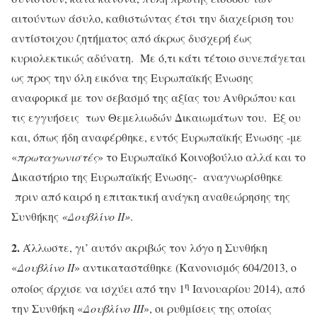
αιτούντων άσυλο, καθιστώντας έτσι την διαχείριση του
αντίστοιχου ζητήματος από άκρως δυσχερή έως
κυριολεκτικώς αδύνατη. Με ό,τι κάτι τέτοιο συνεπάγεται
ως προς την όλη εικόνα της Ευρωπαϊκής Ένωσης
αναφορικά με τον σεβασμό της αξίας του Ανθρώπου και
τις εγγυήσεις των Θεμελιωδών Δικαιωμάτων του. Εξ ου
και, όπως ήδη αναφέρθηκε, εντός Ευρωπαϊκής Ένωσης -με
«
πρωταγωνιστές
» το Ευρωπαϊκό Κοινοβούλιο αλλά και το
Δικαστήριο της Ευρωπαϊκής Ένωσης- αναγνωρίσθηκε
πριν από καιρό η επιτακτική ανάγκη αναθεώρησης της
Συνθήκης
«Δουβλίνο ΙΙ»
.
2.
Άλλωστε, γι’ αυτόν ακριβώς τον λόγο η Συνθήκη
«
Δουβλίνο ΙΙ
» αντικαταστάθηκε (Κανονισμός 604/2013, ο
η
οποίος άρχισε να ισχύει από την 1
Ιανουαρίου 2014), από
την Συνθήκη «
Δουβλίνο ΙΙΙ
», οι ρυθμίσεις της οποίας