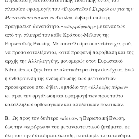
πλαισίου εφαρμογής του
«Ευρωπαϊκού Συμφώνου για την
Μετανάστευση και το Άσυλο»
, σοβαρά υπόψη η
πραγματική δυνατότητα «
απορρόφησης
» μεταναστών
από την πλευρά του κάθε Κράτους-Μέλους της
Ευρωπαϊκής Ένωσης. Με αποτέλεσμα οι αντίστοιχες ροές
να προσανατολίζονται, κατά προφανή παραβίαση και της
αρχής της Αλληλεγγύης, μονομερώς στον Ευρωπαϊκό
Νότο, όπως εξηγείται αναλυτικότερα στην συνέχεια. Ενώ
η ενθάρρυνση της ενσωμάτωσης των μεταναστών
προσέκρουσε στο, δήθεν, εμπόδιο της
«έλλειψης πόρων»
ως προς την οργάνωση και εφαρμογή των προς τούτο
κατάλληλων ορθολογικών και αποδοτικών πολιτικών.
Β.
Ως προς τον δεύτερο «
κίονα
», η Ευρωπαϊκή Ένωση,
έως την
«κορύφωση»
του μεταναστευτικού ζητήματος σε
όλη του την ένταση και έκταση, υποτίμησε το αυτονόητο: