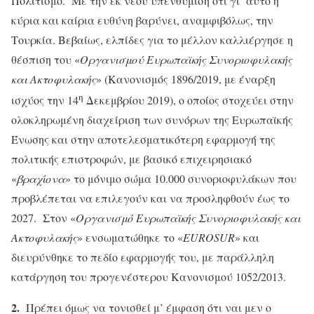
Πολιτισμό. Με την εκ νέου υπενθύμιση ότι γι’ αυτό η
κύρια και καίρια ευθύνη βαρύνει, αναμφιβόλως, την
Τουρκία. Βεβαίως, ελπίδες για το μέλλον καλλιέργησε η
θέσπιση του «
Οργανισμού Ευρωπαϊκής Συνοριοφυλακής
και Ακτοφυλακής
» (Κανονισμός 1896/2019, με έναρξη
η
ισχύος την 14
Δεκεμβρίου 2019), ο οποίος στοχεύει στην
ολοκληρωμένη διαχείριση των συνόρων της Ευρωπαϊκής
Ένωσης και στην αποτελεσματικότερη εφαρμογή της
πολιτικής επιστροφών, με βασικό επιχειρησιακό
«
βραχίονα
» το μόνιμο σώμα 10.000 συνοριοφυλάκων που
προβλέπεται να επιλεγούν και να προσληφθούν έως το
2027. Στον «
Οργανισμό Ευρωπαϊκής Συνοριοφυλακής και
Ακτοφυλακής
» ενσωματώθηκε το «
EUROSUR
» και
διευρύνθηκε το πεδίο εφαρμογής του, με παράλληλη
κατάργηση του προγενέστερου Κανονισμού 1052/2013.
2.
Πρέπει όμως να τονισθεί μ’ έμφαση ότι ναι μεν ο