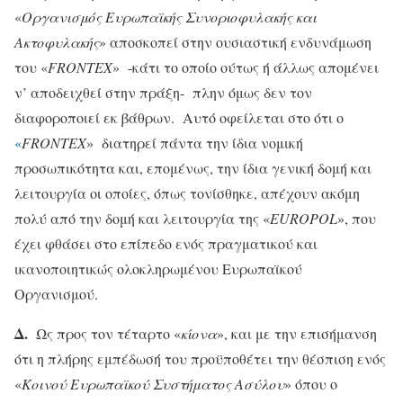
«
Οργανισμός Ευρωπαϊκής Συνοριοφυλακής και
Ακτοφυλακής
» αποσκοπεί στην ουσιαστική ενδυνάμωση
του «
FRONTEX
» -κάτι το οποίο ούτως ή άλλως απομένει
ν’ αποδειχθεί στην πράξη- πλην όμως δεν τον
διαφοροποιεί εκ βάθρων. Αυτό οφείλεται στο ότι ο
«
FRONTEX
» διατηρεί πάντα την ίδια νομική
προσωπικότητα και, επομένως, την ίδια γενική δομή και
λειτουργία οι οποίες, όπως τονίσθηκε, απέχουν ακόμη
πολύ από την δομή και λειτουργία της «
EUROPOL
», που
έχει φθάσει στο επίπεδο ενός πραγματικού και
ικανοποιητικώς ολοκληρωμένου Ευρωπαϊκού
Οργανισμού.
Δ.
Ως προς τον τέταρτο «
κίονα
», και με την επισήμανση
ότι η πλήρης εμπέδωσή του προϋποθέτει την θέσπιση ενός
«
Κοινού Ευρωπαϊκού Συστήματος Ασύλου
» όπου ο