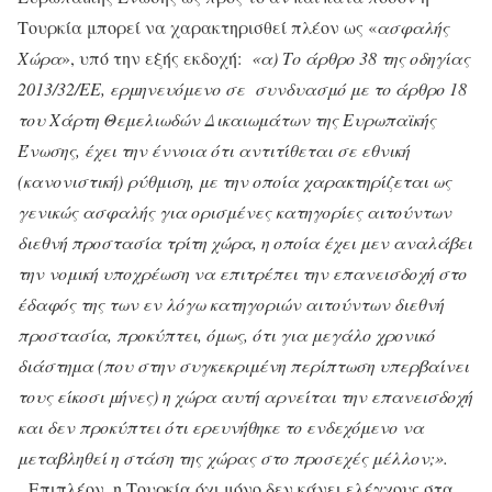
Τουρκία μπορεί να χαρακτηρισθεί πλέον ως «
ασφαλής
Χώρα
», υπό την εξής εκδοχή:
«α) Το άρθρο 38 της οδηγίας
2013/32/ΕΕ, ερμηνευόμενο σε συνδυασμό με το άρθρο 18
του Χάρτη Θεμελιωδών Δικαιωμάτων της Ευρωπαϊκής
Ένωσης, έχει την έννοια ότι αντιτίθεται σε εθνική
(κανονιστική) ρύθμιση, με την οποία χαρακτηρίζεται ως
γενικώς ασφαλής για ορισμένες κατηγορίες αιτούντων
διεθνή προστασία τρίτη χώρα, η οποία έχει μεν αναλάβει
την νομική υποχρέωση να επιτρέπει την επανεισδοχή στο
έδαφός της των εν λόγω κατηγοριών αιτούντων διεθνή
προστασία, προκύπτει, όμως, ότι για μεγάλο χρονικό
διάστημα (που στην συγκεκριμένη περίπτωση υπερβαίνει
τους είκοσι μήνες) η χώρα αυτή αρνείται την επανεισδοχή
και δεν προκύπτει ότι ερευνήθηκε το ενδεχόμενο να
μεταβληθεί η στάση της χώρας στο προσεχές μέλλον;».
Επιπλέον, η Τουρκία όχι μόνο δεν κάνει ελέγχους στα