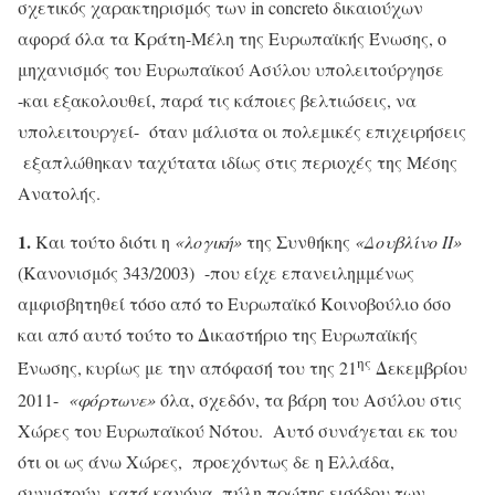
σχετικός χαρακτηρισμός των in concreto δικαιούχων
αφορά όλα τα Κράτη-Μέλη της Ευρωπαϊκής Ένωσης, ο
μηχανισμός του Ευρωπαϊκού Ασύλου υπολειτούργησε
-και εξακολουθεί, παρά τις κάποιες βελτιώσεις, να
υπολειτουργεί- όταν μάλιστα οι πολεμικές επιχειρήσεις
εξαπλώθηκαν ταχύτατα ιδίως στις περιοχές της Μέσης
Ανατολής.
1.
Και τούτο διότι η
«λογική»
της Συνθήκης
«Δουβλίνο ΙΙ»
(Κανονισμός 343/2003) -που είχε επανειλημμένως
αμφισβητηθεί τόσο από το Ευρωπαϊκό Κοινοβούλιο όσο
και από αυτό τούτο το Δικαστήριο της Ευρωπαϊκής
ης
Ένωσης, κυρίως με την απόφασή του της 21
Δεκεμβρίου
2011-
«φόρτωνε»
όλα, σχεδόν, τα βάρη του Ασύλου στις
Χώρες του Ευρωπαϊκού Νότου. Αυτό συνάγεται εκ του
ότι οι ως άνω Χώρες, προεχόντως δε η Ελλάδα,
συνιστούν, κατά κανόνα, πύλη πρώτης εισόδου των