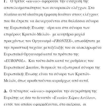
Γ.
Ο τρίτος «
κίονας
» αφορούσε την ενίσχυση της
αποτελεσματικότητας των συνοριακών ελέγχων. Στο
πλαίσιο αυτό ιδιαίτερη έμφαση δινόταν στους ελέγχους
που θα έπρεπε να διενεργούνται στα θαλάσσια σύνορα
της Ευρωπαϊκής Ένωσης -άρα και στα σύνορα των
επιμέρους Κρατών-Μελών- με κινητήριο μοχλό
προεχόντως τον Οργανισμό «
FRONTEX
», οπωσδήποτε με
την προοπτική ταχείας μετεξέλιξής του σε ολοκληρωμένο
Ευρωπαϊκό Οργανισμό κατά το πρότυπο της
«
EUROPOL
». Και τούτο διότι κατά τις ρυθμίσεις του
Ευρωπαϊκού Δικαίου, θεσμικώς τα εξωτερικά σύνορα της
Ευρωπαϊκής Ένωσης είναι τα σύνορα των Κρατών-
Μελών, όπως οριοθετούνται κυριάρχως από αυτά.
Δ.
Ο τέταρτος «
κίονας
» αφορούσε την συγκρότηση της
Ευρώπης ως όσο το δυνατόν «
Ενιαίου Χώρου Ασύλου
»,
εντός του οποίου εφαρμόζονται, στο ακέραιο, οι