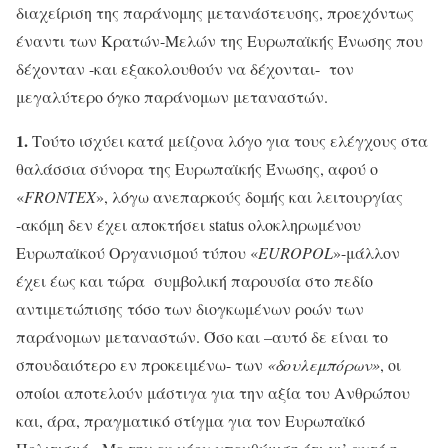
διαχείριση της παράνομης μετανάστευσης, προεχόντως
έναντι των Κρατών-Μελών της Ευρωπαϊκής Ένωσης που
δέχονταν -και εξακολουθούν να δέχονται- τον
μεγαλύτερο όγκο παράνομων μεταναστών.
1.
Τούτο ισχύει κατά μείζονα λόγο για τους ελέγχους στα
θαλάσσια σύνορα της Ευρωπαϊκής Ένωσης, αφού ο
«
FRONTEX
», λόγω ανεπαρκούς δομής και λειτουργίας
-ακόμη δεν έχει αποκτήσει status ολοκληρωμένου
Ευρωπαϊκού Οργανισμού τύπου «
EUROPOL
»-μάλλον
έχει έως και τώρα συμβολική παρουσία στο πεδίο
αντιμετώπισης τόσο των διογκωμένων ροών των
παράνομων μεταναστών. Όσο και –αυτό δε είναι το
σπουδαιότερο εν προκειμένω- των
«δουλεμπόρων»
, οι
οποίοι αποτελούν μάστιγα για την αξία του Ανθρώπου
και, άρα, πραγματικό στίγμα για τον Ευρωπαϊκό