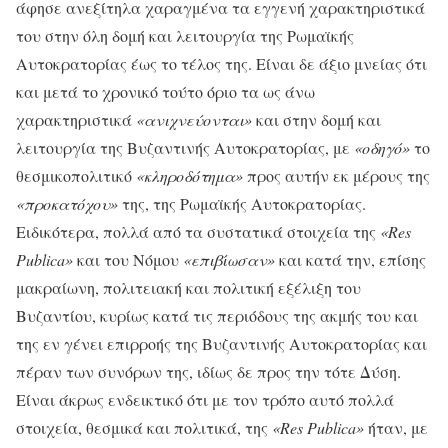
άφησε ανεξίτηλα χαραγμένα τα εγγενή χαρακτηριστικά
του στην όλη δομή και λειτουργία της Ρωμαϊκής
Αυτοκρατορίας έως το τέλος της. Είναι δε άξιο μνείας ότι
και μετά το χρονικό τούτο όριο τα ως άνω
χαρακτηριστικά
«ανιχνεύονται»
και στην δομή και
λειτουργία της Βυζαντινής Αυτοκρατορίας, με
«οδηγό»
το
θεσμικοπολιτικό
«κληροδότημα»
προς αυτήν εκ μέρους της
«προκατόχου»
της, της Ρωμαϊκής Αυτοκρατορίας.
Ειδικότερα, πολλά από τα συστατικά στοιχεία της
«Res
Publica»
και του Νόμου
«επιβίωσαν»
και κατά την, επίσης
μακραίωνη, πολιτειακή και πολιτική εξέλιξη του
Βυζαντίου, κυρίως κατά τις περιόδους της ακμής του και
της εν γένει επιρροής της Βυζαντινής Αυτοκρατορίας και
πέραν των συνόρων της, ιδίως δε προς την τότε Δύση.
Είναι άκρως ενδεικτικό ότι με τον τρόπο αυτό πολλά
στοιχεία, θεσμικά και πολιτικά, της
«Res Publica»
ήταν, με