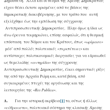
Δημοσθένη. Αλλά και οι θεσμοί της Άμεσης Δημοκρατίας
είχαν θέσει έκτοτε ορισμένες από τις βάσεις της
δημοκρατικής διακυβέρνησης, με τον τρόπο που αυτή
εξελίχθηκε έως την εμπέδωση της σύγχρονης
Αντιπροσωπευτικής Δημοκρατίας. Πλην όμως η ίδια ως
άνω έρευνα τεκμηριώνει, επίσης ασφαλώς, ότι η θεσμική
υπόσταση του Νόμου και του Κράτους, όπως
«ωρίμασε»
μέσ’ από πολλές πολιτειακές
«περιπέτειες»
και
αντίστοιχες πολιτικονομικές διεργασίες για να εδραιωθεί
ως θεμελιώδης
«αντηρίδα»
της σύγχρονης
Αντιπροσωπευτικής Δημοκρατίας, έλκει σημαντικές ρίζες
της από την Αρχαία Ρώμη και, κατά βάση, από
συγκεκριμένες πτυχές της οργάνωσης και της
λειτουργίας της
«
Res
Publica
»
.
Α.
[1]
Για την ιστορική ακρίβεια
το, ούτως ή άλλως
«εύθραυστο»
, πολιτειακό σύστημα της κλασικής Άμεσης