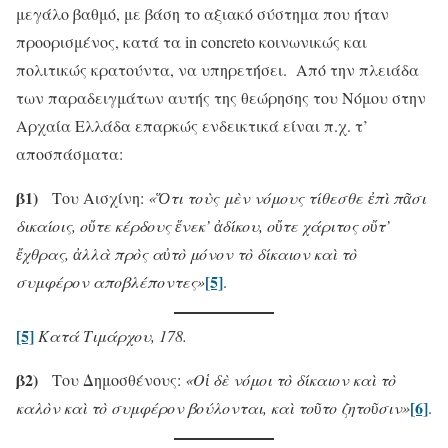
μεγάλο βαθμό, με βάση το αξιακό σύστημα που ήταν
προορισμένος, κατά τα in concreto κοινωνικώς και
πολιτικώς κρατούντα, να υπηρετήσει. Από την πλειάδα
των παραδειγμάτων αυτής της θεώρησης του Νόμου στην
Αρχαία Ελλάδα επαρκώς ενδεικτικά είναι π.χ. τ’
αποσπάσματα:
β1)
Του Αισχίνη:
«Ὅτι τοὺς μὲν νόμους τίθεσθε ἐπὶ πᾶσι
δικαίοις, οὔτε κέρδους ἕνεκ’ ἀδίκου, οὔτε χάριτος οὔτ’
ἔχθρας, ἀλλὰ πρὸς αὐτὸ μόνον τὸ δίκαιον καὶ τὸ
[5]
συμφέρον αποβλέποντες»
.
[5]
Κατά Τιμάρχου, 178.
β2)
Του Δημοσθένους:
«Οἱ δὲ νόμοι τὸ δίκαιον καὶ τὸ
[6]
καλὸν καὶ τὸ συμφέρον βούλονται, καὶ τοῦτο ζητοῦσιν»
.