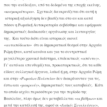
που την ανέδειξαν, υπό τα δεδομένα της εποχής εκείνης,
«κοσμοκράτειρα»
. Σχετικώς διευκρινίζεται ότι αυτή η
ιστορική αξιολόγηση δεν βασίζεται στο αν και κατά
πόσον η Ρωμαϊκή Αυτοκρατορία σεβάσθηκε και εφάρμοσε
δημοκρατικές διαδικασίες οργάνωσης και λειτουργίας
της. Και τούτο διότι είναι ιστορικώς οιονεί
«αυταπόδεικτο»
ότι οι δημοκρατικοί θεσμοί στην Αρχαία
Ρώμη ήταν, κατά κανόνα και για το συντριπτικά
μεγαλύτερο χρονικό διάστημα, επιδεικτικώς
«απόντες»
.
Γι’ αυτό και υπενθυμίζεται, προκαταρκτικώς, ότι τα κάθε
είδους συλλογικά όργανα, λαϊκά ή μη, στην Αρχαία Ρώμη
και στην
«Ρωμαίων Πολιτεία»
δεν διακρίνονταν για τις,
έστω και
«μακρινές»
, δημοκρατικές τους καταβολές. Κάτι
το οποίο ισχύει περισσότερο για την περίοδο της
Βασιλείας, πλην όμως δεν μεταβάλλεται
«εκ βάθρων»
και
μετά την κατάλυσή της, αφού οι
«Λαϊκές Συνελεύσεις»
,