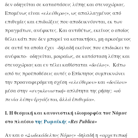
δεν οδηγείται σε καταστάσεις λύπης και στενοχώριας.
Επομένως είναι
«ελεύθερος»
, ως απαλλαγμένος από
επιθυμίες και επιδιώξεις που αποδεικνύονται, εκ των
πραγμάτων, ανέφικτες. Και αντιθέτως, εκείνος ο οποίος
θέλει κάτι που δεν μπορεί να κατακτήσει, μη αρκούμενος
σε αυτά τα οποία έχει -δηλαδή εκείνος που επιδιώκει το
ανέφικτο- οδηγείται, μοιραίως, σε κατάσταση λύπης και
στενοχώριας και εν τέλει καθίσταται
«δούλος»
. Κάτω
από τις προϋποθέσεις αυτές ο Επίκτητος συμπυκνώνει
την προαναφερόμενη σχέση
«ελεύθερου»
και
«δούλου»
μέσα στην
«συγκλονιστική»
απλότητα της ρήσης:
«οὐ
πενία λύπην ἐργάζεται, ἀλλὰ ἐπιθυμία»
.
Ι.
Η θεσμική και κανονιστική ιδιομορφία του Νόμου
στο πλαίσιο
της Ρωμαϊκής
«
Res
Publica
»
Αν και ο
«Δωδεκάδελτος Νόμος»
-δηλαδή η
«αρχετυπική