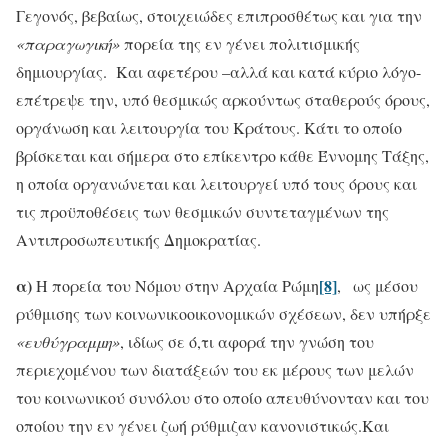
Γεγονός, βεβαίως, στοιχειώδες επιπροσθέτως και για την
«παραγωγική»
πορεία της εν γένει πολιτισμικής
δημιουργίας. Και αφετέρου –αλλά και κατά κύριο λόγο-
επέτρεψε την, υπό θεσμικώς αρκούντως σταθερούς όρους,
οργάνωση και λειτουργία του Κράτους. Κάτι το οποίο
βρίσκεται και σήμερα στο επίκεντρο κάθε Έννομης Τάξης,
η οποία οργανώνεται και λειτουργεί υπό τους όρους και
τις προϋποθέσεις των θεσμικών συντεταγμένων της
Αντιπροσωπευτικής Δημοκρατίας.
α)
[8]
Η πορεία του Νόμου στην Αρχαία Ρώμη
,
ως μέσου
ρύθμισης των κοινωνικοοικονομικών σχέσεων, δεν υπήρξε
«ευθύγραμμη»
, ιδίως σε ό,τι αφορά την γνώση του
περιεχομένου των διατάξεών του εκ μέρους των μελών
του κοινωνικού συνόλου στο οποίο απευθύνονταν και του
οποίου την εν γένει ζωή ρύθμιζαν κανονιστικώς.Και