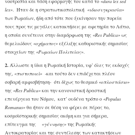
νοοτροπία και τάση εφαρμογής του κατά το
«
dura
lex
sed
lex
»
. Ήταν δε η στρατιωτικοπολιτική
«ιδιοσυγκρασία»
των Ρωμαίων, ήδη από τότε που ξεκίνησαν την πορεία
τους προς τις μεγάλες κατακτήσεις με αφετηρία το Λάτιο,
η οποία συνέτεινε στην διαμόρφωση της
«
Res
Publica
»
ως
θεμελιώδους
«οχήματος»
εξέλιξης καθοριστικής σημασίας
στοιχείων της
«Ρωμαίων Πολιτείας»
.
2.
Άλλωστε η ίδια η Ρωμαϊκή Ιστορία, υφ’ όλες τις εκδοχές
της,
«πιστοποιεί»
-και τούτο δεν επιδέχεται πλέον
σοβαρή αμφισβήτηση- ότι δίχως το θεσμικό
«οπλοστάσιο»
της
«
Res
Publica
»
και την κανονιστική δραστική
επενέργεια του Νόμου, κατ’ ουδένα τρόπο ο
«
Populus
Romanus
»
θα ήταν σε θέση να φέρει σε πέρας το,
κοσμοϊστορικής σημασίας ακόμη και για σήμερα,
επίτευγμα της
«γέννησης»
της Ρωμαϊκής
Αυτοκρατορίας και της συντέλεσης των κατακτήσεων