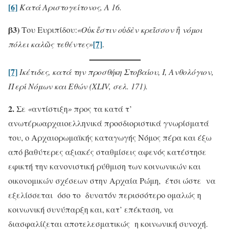
[6]
Κατά Αριστογείτονος, Α 16.
β3)
Του Ευριπίδου:
«Οὐκ ἔστιν οὐδὲν κρεῖσσον ἢ νόμοι
[7]
πόλει καλῶς τεθέντες»
.
[7]
Ικέτιδες, κατά την προσθήκη Στοβαίου, Ι, Ανθολόγιον,
Περί Νόμων και Εθών (XLIV, σελ. 171).
2.
Σε
«
αντίστιξη
»
προς τα κατά τ’
ανωτέρωαρχαιοελληνικά προσδιοριστικά γνωρίσματά
του, ο Αρχαιορωμαϊκής καταγωγής Νόμος πέρα και έξω
από βαθύτερες αξιακές σταθμίσεις αφενός κατέστησε
εφικτή την κανονιστική ρύθμιση των κοινωνικών και
οικονομικών σχέσεων στην Αρχαία Ρώμη, έτσι ώστε να
εξελίσσεται όσο το δυνατόν περισσότερο ομαλώς η
κοινωνική συνύπαρξη και, κατ’ επέκταση, να
διασφαλίζεται αποτελεσματικώς η κοινωνική συνοχή.