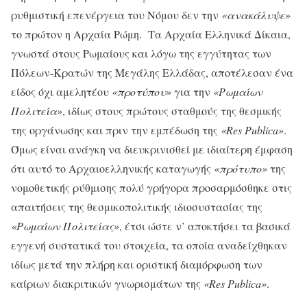
ρυθμιστική επενέργεια του Νόμου δεν την
«ανακάλυψε»
το πρώτον η Αρχαία Ρώμη. Τα Αρχαία Ελληνικά Δίκαια,
γνωστά στους Ρωμαίους και λόγω της εγγύτητας των
Πόλεων-Κρατών της Μεγάλης Ελλάδας, αποτέλεσαν ένα
είδος όχι αμελητέου
«προτύπου»
για την
«Ρωμαίων
Πολιτεία»
, ιδίως στους πρώτους σταθμούς της θεσμικής
της οργάνωσης και πριν την εμπέδωση της
«
Res
Publica
»
.
Όμως είναι ανάγκη να διευκρινισθεί με ιδιαίτερη έμφαση
ότι αυτό το Αρχαιοελληνικής καταγωγής
«πρότυπο»
της
νομοθετικής ρύθμισης πολύ γρήγορα προσαρμόσθηκε στις
απαιτήσεις της θεσμικοπολιτικής ιδιοσυστασίας της
«Ρωμαίων Πολιτείας»
, έτσι ώστε ν’ αποκτήσει τα βασικά
εγγενή συστατικά του στοιχεία, τα οποία αναδείχθηκαν
ιδίως μετά την πλήρη και οριστική διαμόρφωση των
καίριων διακριτικών γνωρισμάτων της
«
Res
Publica
»
.