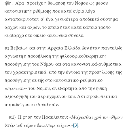
ήθη. Άρα προείχε η θεώρηση του Νόμου ως μέσου
κανονιστικής ρύθμισης που κατά κύριο λόγο
ανταποκρινόταν σ’ ένα γενικότερα αποδεκτό σύστημα
αρχών και αξιών, το οποίο ήταν κατά κάποιο τρόπο
κυρίαρχο στο οικείο κοινωνικό σύνολο.
α)
Βεβαίως και στην Αρχαία Ελλάδα δεν ήταν παντελώς
άγνωστη η προσήλωση της φιλοσοφικοθεωρητικής
προσέγγισης του Νόμου και στα κανονιστικά-ρυθμιστικά
του χαρακτηριστικά, υπό την έννοια της προσήλωσης της
προσέγγισης αυτής στο κανονιστικό-ρυθμιστικό
«πρότυπο»
του Νόμου, ανεξάρτητα από την ηθική
αξιολόγηση του περιεχομένου του. Αντιπροσωπευτικά
παραδείγματα συνιστούν:
α1)
Η ρήση του Ηρακλείτου:
«Μάχεσθαι χρὴ τὸν δῆμον
[3]
ὑπὲρ τοῦ νόμου ὄκωσπερ τείχεος»
.