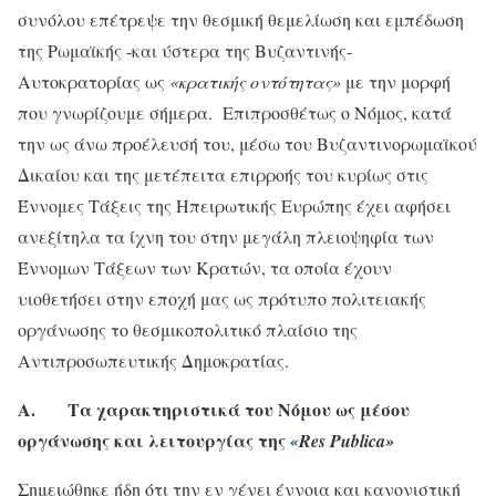
συνόλου επέτρεψε την θεσμική θεμελίωση και εμπέδωση
της Ρωμαϊκής -και ύστερα της Βυζαντινής-
Αυτοκρατορίας ως
«κρατικής οντότητας»
με την μορφή
που γνωρίζουμε σήμερα. Επιπροσθέτως ο Νόμος, κατά
την ως άνω προέλευσή του, μέσω του Βυζαντινορωμαϊκού
Δικαίου και της μετέπειτα επιρροής του κυρίως στις
Έννομες Τάξεις της Ηπειρωτικής Ευρώπης έχει αφήσει
ανεξίτηλα τα ίχνη του στην μεγάλη πλειοψηφία των
Έννομων Τάξεων των Κρατών, τα οποία έχουν
υιοθετήσει στην εποχή μας ως πρότυπο πολιτειακής
οργάνωσης το θεσμικοπολιτικό πλαίσιο της
Αντιπροσωπευτικής Δημοκρατίας.
Α. Τα χαρακτηριστικά του Νόμου ως μέσου
οργάνωσης και λειτουργίας της
«
Res
Publica
»
Σημειώθηκε ήδη ότι την εν γένει έννοια και κανονιστική