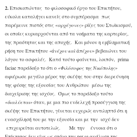
2.
Επισκοπώντας το φιλοσοφικό έργο του Επικτήτου,
εύκολα καταλήγει κανείς στο συμπέρασμα πως
παρέμεινε πιστός στις
«αρχέγονες»
ρίζες του Στωϊκισμού,
οι οποίες κυριαρχούνται από τα νοήματα της καρτερίας,
της πραότητας και της αποχής. Και μόνον η εμβληματική
ρήση του Επικτήτου
«
ἀ
νέχου κα
ὶ
ἀ
πέχου»
βεβαιώνει του
λόγου το ασφαλές. Κατά τούτο φαίνεται, λοιπόν, prima
faciae παράδοξο το ότι ο
«Φιλόσοφος της Νικόπολης»
αφιέρωσε μεγάλο μέρος της σκέψης του στην διερεύνηση
της φύσης της εξουσίας του Ανθρώπου μέσω της
διαχείρισης της ισχύος. Όμως το παράδοξο τούτο
«διαλύεται»
όταν, με μια πιο ενδελεχή προσέγγιση της
σκέψης του Επικτήτου, γίνεται ευχερώς αντιληπτό ότι η
ενασχόλησή του με την εξουσία και με την ισχύ δεν
επιχειρείται αυτοτελώς. Με την έννοια ότι ο
Επίκτητος δεν είχε ως στόχο την per se ανάλυση της