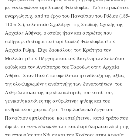
με
«κολοφώνα»
την Στωϊκή Φιλοσοφία. Τούτο προκύπτει
εναργώς π.χ. από το έργο του Παναίτιου του Ρόδιου (185-
110 π.Χ.), τελευταίο Σχολάρχη της Στωϊκής Σχολής της
Αρχαίας Αθήνας, ο οποίος ήταν και ο πρώτος που
εισήγαγε συστηματικά την Στωϊκή Φιλοσοφία στην
Αρχαία Ρώμη. Είχε δασκάλους τον Κράτητα τον
Μαλλώτη στην Πέργαμο και τον Διογένη τον Σελεύκιο
καθώς και τον Αντίπατρο του Ταρσέως στην Αρχαία
Αθήνα. Στον Παναίτιο οφείλεται η ανάδειξη της αξίας
της ολοκληρωμένης ανάπτυξης των δυνατοτήτων του
Ανθρώπου και της προσωπικότητάς του κατά τους
γενικούς κανόνες της ανθρώπινης φύσης και του
ανθρώπινου χαρακτήρα. Το φιλοσοφικό έργο του
Παναίτιου εμπλούτισε και επεξέτεινε, κατά τρόπο που
άφησε το
«αποτύπωμά»
του και στην όλη κατανόηση της
πεμπτουσίας του Νόμου και του Κράτους στην Αρχαία