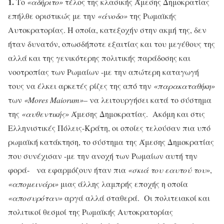
1.
Το
«αδήριτο»
τέλος της κλασικής Άμεσης Δημοκρατίας
επήλθε οριστικώς με την
«άνοδο»
της Ρωμαϊκής
Αυτοκρατορίας. Η οποία, κατεξοχήν στην ακμή της, δεν
ήταν δυνατόν, οπωσδήποτε εξαιτίας και του μεγέθους της
αλλά και της γενικότερης πολιτικής παράδοσης και
νοοτροπίας των Ρωμαίων -με την απώτερη καταγωγή
τους να έλκει αρκετές ρίζες της από την
«παρακαταθήκη»
των
«
Mores
Maiorum
»
– να λειτουργήσει κατά το σύστημα
της
«αυθεντικής»
Άμεσης Δημοκρατίας. Ακόμη και στις
Ελληνιστικές Πόλεις-Κράτη, οι οποίες τελούσαν πια υπό
ρωμαϊκή κατάκτηση, το σύστημα της Άμεσης Δημοκρατίας
που συνέχισαν -με την ανοχή των Ρωμαίων αυτή την
φορά- να εφαρμόζουν ήταν πια
«σκιά του εαυτού του»
,
«απομεινάρι»
μιας άλλης λαμπρής εποχής η οποία
«αποσυρόταν»
αργά αλλά σταθερά. Οι πολιτειακοί και
πολιτικοί θεσμοί της Ρωμαϊκής Αυτοκρατορίας