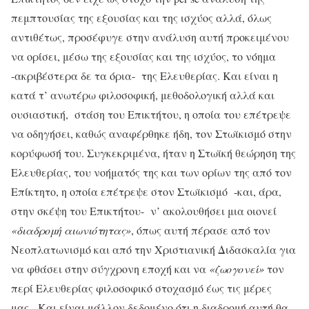
πεμπτουσίας της εξουσίας και της ισχύος αλλά, όλως
αντιθέτως, προσέφυγε στην ανάλυση αυτή προκειμένου
να ορίσει, μέσω της εξουσίας και της ισχύος, το νόημα
-ακριβέστερα δε τα όρια- της Ελευθερίας. Και είναι η
κατά τ’ ανωτέρω φιλοσοφική, μεθοδολογική αλλά και
ουσιαστική, στάση του Επικτήτου, η οποία του επέτρεψε
να οδηγήσει, καθώς αναφέρθηκε ήδη, τον Στωϊκισμό στην
κορύφωσή του. Συγκεκριμένα, ήταν η Στωϊκή θεώρηση της
Ελευθερίας, του νοήματός της και των ορίων της από τον
Επίκτητο, η οποία επέτρεψε στον Στωϊκισμό -και, άρα,
στην σκέψη του Επικτήτου- ν’ ακολουθήσει μια οιονεί
«διαδρομή αιωνιότητας»
, όπως αυτή πέρασε από τον
Νεοπλατωνισμό και από την Χριστιανική Διδασκαλία για
να φθάσει στην σύγχρονη εποχή και να
«ζωογονεί»
τον
περί Ελευθερίας φιλοσοφικό στοχασμό έως τις μέρες
μας. Και είναι μάλλον δεδομένο ότι η διαδρομή αυτή θα