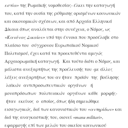
εστία»
της Ρωμαϊκής νομοθεσίας- έλκει την καταγωγή
του, κατά την ουσία της ρύθμισης ορισμένων κοινωνικών
και οικονομικών σχέσεων, και από Αρχαία Ελληνικά
Δίκαια όπως αναλύεται στην συνέχεια, ο Νόμος, ως
«Κανόνας Δικαίου»
υπό την έννοια που προσέλαβε στο
πλαίσιο του σύγχρονου Ευρωπαϊκού Νομικού
Πολιτισμού, έχει κατά τα προεκτεθέντα αμιγώς
Αρχαιορωμαϊκή καταγωγή. Και τούτο διότι ο Νόμος, και
μάλιστα ανεξαρτήτως της προέλευσής του -με άλλες
λέξεις ανεξαρτήτως του αν ήταν προϊόν της βούλησης
λαϊκών αντιπροσωπευτικών οργάνων ή
μονοπρόσωπων πολιτειακών οργάνων κάθε μορφής-
ήταν εκείνος ο οποίος, όπως ήδη σημειώθηκε
εισαγωγικώς, διά των κανονιστικών του
«αντηρίδων»
και
διά της αναγκαστικής του, οιονεί
«
manu
militari
»
,
εφαρμογής επί των μελών του οικείου κοινωνικού