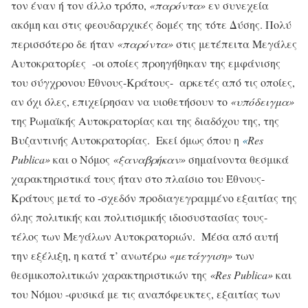
τον έναν ή τον άλλο τρόπο,
«παρόντα»
εν συνεχεία
ακόμη και στις φεουδαρχικές δομές της τότε Δύσης. Πολύ
περισσότερο δε ήταν
«παρόντα»
στις μετέπειτα Μεγάλες
Αυτοκρατορίες -οι οποίες προηγήθηκαν της εμφάνισης
του σύγχρονου Έθνους-Κράτους- αρκετές από τις οποίες,
αν όχι όλες, επιχείρησαν να υιοθετήσουν το
«υπόδειγμα»
της Ρωμαϊκής Αυτοκρατορίας και της διαδόχου της, της
Βυζαντινής Αυτοκρατορίας. Εκεί όμως όπου η
«
Res
Publica»
και ο Νόμος
«ξαναβρήκαν»
σημαίνοντα θεσμικά
χαρακτηριστικά τους ήταν στο πλαίσιο του Έθνους-
Κράτους μετά το -σχεδόν προδιαγεγραμμένο εξαιτίας της
όλης πολιτικής και πολιτισμικής ιδιοσυστασίας τους-
τέλος των Μεγάλων Αυτοκρατοριών. Μέσα από αυτή
την εξέλιξη, η κατά τ’ ανωτέρω
«μετάγγιση»
των
θεσμικοπολιτικών χαρακτηριστικών της
«Res Publica»
και
του Νόμου -φυσικά με τις αναπόφευκτες, εξαιτίας των