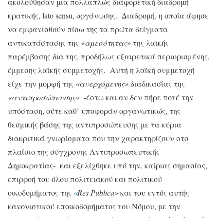
ακολούθησαν μια πολλαπλώς διαφορετική διαδρομή
κρατικής, lato sensu, οργάνωσης. Διαδρομή, η οποία άφησε
να εμφανισθούν πίσω της τα πρώτα δείγματα
αντικατάστασης της
«αμεσότητας»
της λαϊκής
παρέμβασης δια της, προδήλως εξαιρετικά περιορισμένης,
έμμεσης λαϊκής συμμετοχής. Αυτή η λαϊκή συμμετοχή
είχε την μορφή της
«ανερχόμενης»
διαδικασίας της
«αντιπροσώπευσης»
-έστω και αν δεν πήρε ποτέ την
υπόσταση, ούτε καθ’ υποφοράν οργανωτικώς, της
θεσμικής βάσης της αντιπροσώπευσης με τα κύρια
διακριτικά γνωρίσματα που την χαρακτηρίζουν στο
πλαίσιο της σύγχρονης Αντιπροσωπευτικής
Δημοκρατίας- και εξελίχθηκε υπό την, καίριας σημασίας,
επιρροή του όλου πολιτειακού και πολιτικού
οικοδομήματος της
«
Res
Publica
»
και του εντός αυτής
κανονιστικού εποικοδομήματος του Νόμου, με την