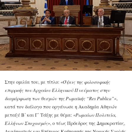
Στην ομιλία του, με τίτλο:
«Όψεις της φιλοσοφικής
επιρροής του Αρχαίου Ελληνικού Πνεύματος στην
διαμόρφωση των θεσμών της Ρωμαϊκής “Res Publica”»
,
κατά τον διάλογο που οργάνωσε η Ακαδημία Αθηνών
μεταξύ Β΄ και Γ΄ Τάξης με θέμα:
«Ρωμαίων Πολιτεία,
Ελλήνων Στοχασμός»
, ο τέως Πρόεδρος της Δημοκρατίας,
Ακαδημαϊκός και Επίτιμος Καθηγητής της Νομικής Σχολής