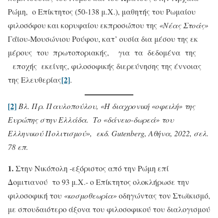
Ρώμη, ο Επίκτητος (50-138 μ.Χ.), μαθητής του Ρωμαίου
φιλοσόφου και κορυφαίου εκπροσώπου της
«Νέας Στοάς»
Γάϊου-Μουσώνιου Ρούφου, κατ’ ουσία δια μέσου της εκ
μέρους του πρωτοποριακής, για τα δεδομένα της
εποχής εκείνης, φιλοσοφικής διερεύνησης της έννοιας
[2]
της Ελευθερίας
.
[2]
Βλ. Πρ. Παυλοπούλου, «Η διαχρονική «οφειλή» της
Ευρώπης στην Ελλάδα. Το «δάνειο-δωρεά» του
Ελληνικού Πολιτισμού», εκδ. Gutenberg, Αθήνα, 2022, σελ.
78 επ.
1.
Στην Νικόπολη -εξόριστος από την Ρώμη επί
Δομιτιανού το 93 μ.Χ.- ο Επίκτητος ολοκλήρωσε την
φιλοσοφική του
«κοσμοθεωρία»
οδηγώντας τον Στωϊκισμό,
με σπουδαιότερο άξονα του φιλοσοφικού του διαλογισμού