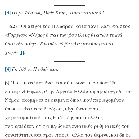
[3]
Περί Φύσεως, Diels-Kranz, απόσπασμα 44.
α2)
Οι στίχοι του Πινδάρου, κατά τον Πλάτωνα στον
«Γοργία»
:
«Νόμος ὁ πάντων βασιλεύς θνατών τε καὶ
ἀθανάτων ἄγει δικαιῶν τὸ βιαιότατον ὑπερτάτα
[4]
χειρί»
.
[4]
Fr. 169 α, Πυθιόνικοι.
β)
Όμως κατά κανόνα, και σύμφωνα με τα όσα ήδη
διευκρινίσθηκαν, στην Αρχαία Ελλάδα η προσέγγιση του
Νόμου, ακόμη και σε κείμενα δικανικού περιεχομένου
όπως εκείνα των Ρητόρων, είχε έντονα τα
χαρακτηριστικά μιας θεώρησης που ουδόλως
περιοριζόταν στις αμιγώς κανονιστικές-ρυθμιστικές του
δυνατότητες και προεκτάσεις αλλά τον έκρινε, και δη σε