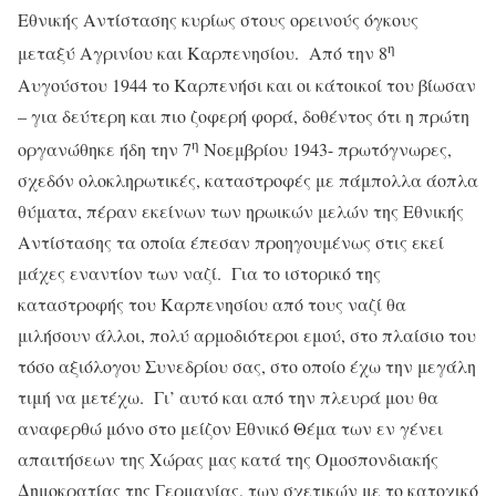
Εθνικής Αντίστασης κυρίως στους ορεινούς όγκους
η
μεταξύ Αγρινίου και Καρπενησίου. Από την 8
Αυγούστου 1944 το Καρπενήσι και οι κάτοικοί του βίωσαν
– για δεύτερη και πιο ζοφερή φορά, δοθέντος ότι η πρώτη
η
οργανώθηκε ήδη την 7
Νοεμβρίου 1943- πρωτόγνωρες,
σχεδόν ολοκληρωτικές, καταστροφές με πάμπολλα άοπλα
θύματα, πέραν εκείνων των ηρωικών μελών της Εθνικής
Αντίστασης τα οποία έπεσαν προηγουμένως στις εκεί
μάχες εναντίον των ναζί. Για το ιστορικό της
καταστροφής του Καρπενησίου από τους ναζί θα
μιλήσουν άλλοι, πολύ αρμοδιότεροι εμού, στο πλαίσιο του
τόσο αξιόλογου Συνεδρίου σας, στο οποίο έχω την μεγάλη
τιμή να μετέχω. Γι’ αυτό και από την πλευρά μου θα
αναφερθώ μόνο στο μείζον Εθνικό Θέμα των εν γένει
απαιτήσεων της Χώρας μας κατά της Ομοσπονδιακής
Δημοκρατίας της Γερμανίας, των σχετικών με το κατοχικό