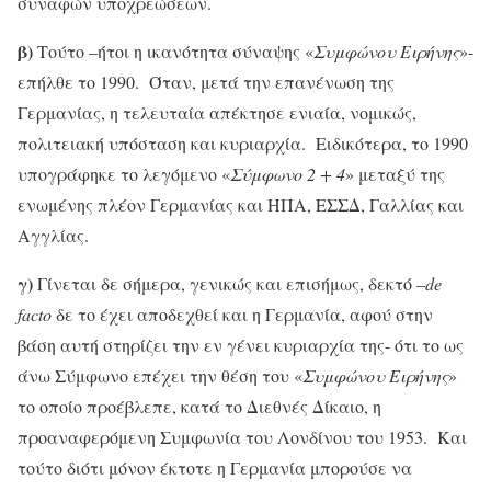
συναφών υποχρεώσεων.
β)
Τούτο –ήτοι η ικανότητα σύναψης «
Συμφώνου Ειρήνης
»-
επήλθε το 1990. Όταν, μετά την επανένωση της
Γερμανίας, η τελευταία απέκτησε ενιαία, νομικώς,
πολιτειακή υπόσταση και κυριαρχία. Ειδικότερα, το 1990
υπογράφηκε το λεγόμενο «
Σύμφωνο 2 + 4
» μεταξύ της
ενωμένης πλέον Γερμανίας και ΗΠΑ, ΕΣΣΔ, Γαλλίας και
Αγγλίας.
γ)
Γίνεται δε σήμερα, γενικώς και επισήμως, δεκτό –
de
facto
δε το έχει αποδεχθεί και η Γερμανία, αφού στην
βάση αυτή στηρίζει την εν γένει κυριαρχία της- ότι το ως
άνω Σύμφωνο επέχει την θέση του «
Συμφώνου Ειρήνης
»
το οποίο προέβλεπε, κατά το Διεθνές Δίκαιο, η
προαναφερόμενη Συμφωνία του Λονδίνου του 1953. Και
τούτο διότι μόνον έκτοτε η Γερμανία μπορούσε να