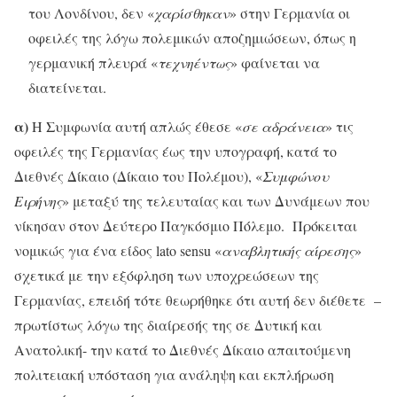
του Λονδίνου, δεν «
χαρίσθηκαν
» στην Γερμανία οι
οφειλές της λόγω πολεμικών αποζημιώσεων, όπως η
γερμανική πλευρά «
τεχνηέντως
» φαίνεται να
διατείνεται.
α)
Η Συμφωνία αυτή απλώς έθεσε «
σε αδράνεια
» τις
οφειλές της Γερμανίας έως την υπογραφή, κατά το
Διεθνές Δίκαιο (Δίκαιο του Πολέμου), «
Συμφώνου
Ειρήνης
» μεταξύ της τελευταίας και των Δυνάμεων που
νίκησαν στον Δεύτερο Παγκόσμιο Πόλεμο. Πρόκειται
νομικώς για ένα είδος lato sensu «
αναβλητικής αίρεσης
»
σχετικά με την εξόφληση των υποχρεώσεων της
Γερμανίας, επειδή τότε θεωρήθηκε ότι αυτή δεν διέθετε –
πρωτίστως λόγω της διαίρεσής της σε Δυτική και
Ανατολική- την κατά το Διεθνές Δίκαιο απαιτούμενη
πολιτειακή υπόσταση για ανάληψη και εκπλήρωση