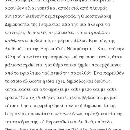
αφού δεν είναι νοητό και αποδεκτό, από πλευράς
συνεπούς διεθνούς συμπεριφοράς, η Ομοσπονδιακή
Δημοκρατία της Γερμανίας από την μια πλευρά να
επιχειρεί, σε πολλές περιπτώσεις, να «
παραδώσει
μαθήματα»
σεβασμού, εκ μέρους άλλων Κρατών, της
Διεθνούς και της Ευρωπαϊκής Νομιμότητας. Και, από την
άλλη, ν’ αρνείται την συμμόρφωσή της προς αυτές, όταν
μάλιστα πρόκειται για θύματα και ζημίες προερχόμενες
από το εφιαλτικό ναζιστικό της παρελθόν. Ένα παρελθόν
το οποίο άλλωστε η ίδια έχει, δημοσίως και διεθνώς,
καταδικάσει και αποκηρύξει με κάθε μέσο και με κάθε
τρόπο. Υπό τις συνθήκες αυτές είναι βέβαιο ότι με μια
τέτοια συμπεριφορά η Ομοσπονδιακή Δημοκρατία της
Γερμανίας υποσκάπτει, «
εκ των έσω»
, την αξιοπιστία της
και το κύρος της, σ’ Ευρωπαϊκό και Διεθνές επίπεδο.
Όπως είναι λοιπόν αυτονόητο η Ελλάδα δεν αποδέχεται,