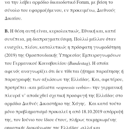
να την λάβει αρμόδιο δικαιοδοτικό Forum, με βάση το
σύνολο του εφαρμοζόμενου, εν προκειμένω, Διεθνούς
Δικαίου.
Β.
Η θέση αυτή είναι, κυριολεκτικώς, Εθνική και, κατά
συνέπεια, μη διαπραγματεύσιμη. Πολλώ μάλλον όταν
ενισχύει, πλέον, καταλυτικώς η πρόσφατη γνωμοδότηση
(2019) της Ομοσπονδιακής Υπηρεσίας Εμπειρογνωμόνων
του Γερμανικού Κοινοβουλίου (
Bundestag
). Η οποία
αφενός αναγνωρίζει ότι δεν τίθεται ζήτημα παραίτησης ή
παραγραφής των αξιώσεων της Ελλάδας. Και, αφετέρου,
προτρέπει –και μάλιστα «
expressis
verbis
»
– την γερμανική
πλευρά ν’ αποδεχθεί σχετική προσφυγή της Ελλάδας στο
αρμόδιο Διεθνές Δικαστήριο της Χάγης. Και κατά τούτο
μόνο προβληματισμό προκαλεί η από 18.10.2019 απόρριψή
της, τον Ιούνιο του ίδιου έτους, πλήρως τεκμηριωμένης
ρηματικής διακοίνωσης της Ελλάδας -αλλά και