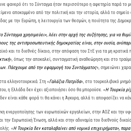
ινε φανερό ότι το Σύνταγμα ήταν περισσότερο η αφετηρία παρά το μο
κείμενο αποκομμένο από την πολιτική και την ιστορία, αλλά το σημείο
δας με την Ευρώπη, η λειτουργία των θεσμών, η ποιότητα της Δημοκρ
ο Σύνταγμα χρησιμεύει», λέει στην αρχή της συζήτησης, για να θυμίσ
ρους της αντιπροσωπευτικής δημοκρατίας είναι, στην ουσία, ανύπαρ
ϊκό και το διεθνές δίκαιο, στην απόφαση του ΣτΕ για τα μη κρατικά 
κτική
», όπως την αποκαλεί, συνταγματική αναθεώρηση και στο τραύμ
εων. Πάσχουμε από την εφαρμογή του Συντάγματος
», σημειώνει χαρα
στα ελληνοτουρκικά. Στη «
Γαλάζια
Πατρίδα
», στο τουρκολιβυκό μνημό
του, η Ελλάδα δεν έχει αξιοποιήσει όσο θα μπορούσε. «
Η Τουρκία ρί
δεν είναι κάθε φορά τι θα κάνει η Άγκυρα, αλλά τι αποφασίζει να κάν
άγκη ενεργοποίησης των ευρωπαϊκών εργαλείων, στην ΑΟΖ και την υ
αι την Ευρωπαϊκή Ένωση, αλλά και στην αδυναμία του διεθνούς δικαί
ολής. «
Η Τουρκία δεν καταλαβαίνει από νομικά επιχειρήματα», παρα