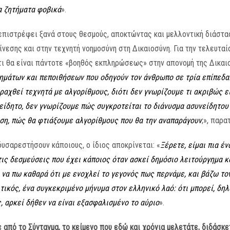
α ζητήματα φοβικά
».
 επιστρέφει ξανά στους θεσμούς, αποκτώντας και μελλοντική διάστα
νεσης και στην τεχνητή νοημοσύνη στη Δικαιοσύνη. Για την τελευτα
τι θα είναι πάντοτε «βοηθός εκπληρώσεως» στην απονομή της Δικαιο
θημάτων και πεποιθήσεων που οδηγούν τον άνθρωπο σε τρία επίπεδα
ραχθεί τεχνητά με αλγορίθμους, διότι δεν γνωρίζουμε τι ακριβώς εί
είδητο, δεν γνωρίζουμε πώς συγκροτείται το διάνυσμα ασυνείδητου κ
δηση, πώς θα φτιάξουμε αλγορίθμους που θα την αναπαράγουν
;», παρα
δυσαρεστήσουν κάποιους, ο ίδιος αποκρίνεται: «
Ξέρετε, είμαι πια 
ις δεσμεύσεις που έχει κάποιος όταν ασκεί δημόσιο λειτούργημα κα
 να πω καθαρά ότι με ενοχλεί το γεγονός πως περνάμε, και βάζω το
ικός, ένα συγκεκριμένο μήνυμα στον ελληνικό λαό: ότι μπορεί, δηλ
 αρκεί δήθεν να είναι εξασφαλισμένο το αύριο
».
από το Σύνταγμα, το κείμενο που εδώ και χρόνια μελετάτε, διδάσκετ