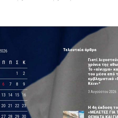
Τελευταία άρθρα
2026
Γιατί λιγοστεύ
Π
Π
Σ
Κ
χρόνια της αθ
Το «αίνιγμα» κα
1
2
του μέσα από 
εμβληματικό «
Κέιν»*
6
7
8
9
3 Αυγούστου 2026
13
14
15
16
20
21
22
23
Η 4η έκδοση το
«ΜΕΛΕΤΕΣ ΓΙΑ 
27
28
29
30
ΘΕΜΑΤΑ ΚΑΙ ΓΙ