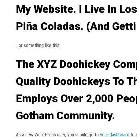
My Website. I Live In Lo
Piña Coladas. (And Getti
…or something like this:
The XYZ Doohickey Comp
Quality Doohickeys To Th
Employs Over 2,000 Peo
Gotham Community.
As a new WordPress user, you should go to
your dashboard
to 