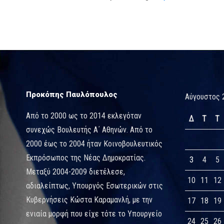
Προκόπης Παυλόπουλος
Αύγουστος 
Από το 2000 ως το 2014 εκλεγόταν
Δ
Τ
Τ
συνεχώς Βουλευτής Α΄ Αθηνών. Από το
2000 έως το 2004 ήταν Κοινοβουλευτικός
Εκπρόσωπος της Νέας Δημοκρατίας.
3
4
5
Μεταξύ 2004-2009 διετέλεσε,
10
11
12
αδιαλείπτως, Υπουργός Εσωτερικών στις
Κυβερνήσεις Κώστα Καραμανλή, με την
17
18
19
ενιαία μορφή που είχε τότε το Υπουργείο
24
25
26