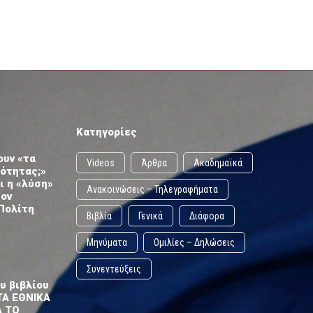
Κατηγορίες
ουν «τα
Videos
Άρθρα
Ακαδημαϊκά
ωότητας;»
ι η «λύση»
Ανακοινώσεις – Τηλεγραφήματα
τον
Πολίτη
Βιβλία
Γενικά
Διάφορα
Μηνύματα
Ομιλίες – Δηλώσεις
Συνεντεύξεις
υ βιβλίου
ΤΑ ΕΘΝΙΚΑ
Α ΤΟ