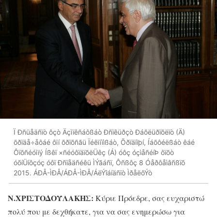
Ï Ðñüåäñïò ôçò Äçìïêñáôßáò Ðñïêüðçò Ðáõëüðïõëïò (Ä)
õðïäå÷åôáé ôïí õðïõñãü Ïéêïíïìßáò, Õðïäïìþí, Íáõôéëßáò êáé
Ôïõñéóìïý Íßêï ×ñéóôïäïõëÜêç (Á) óôç óçìåñéíÞ ôïõò
óõíÜíôçóç óôï Ðñïåäñéêü ÌÝãáñï, Ôñßôç 8 Óåðôåìâñßïõ
2015. ÁÐÅ-ÌÐÅ/ÁÐÅ-ÌÐÅ/ÁëÝîáíäñïò ÌðåëôÝò
Ν.ΧΡΙΣΤΟΔΟΥΛΑΚΗΣ:
Κύριε Πρόεδρε, σας ευχαριστώ
πολύ που με δεχθήκατε, για να σας ενημερώσω για