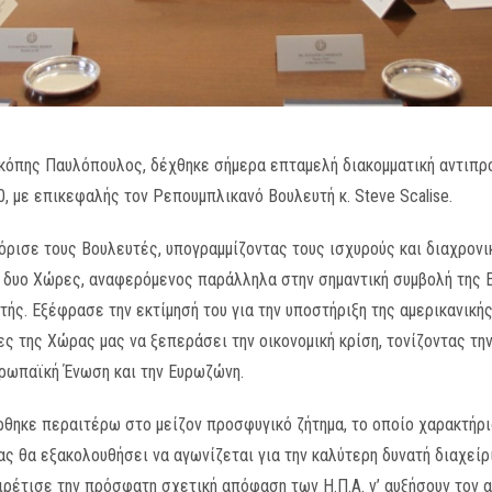
οκόπης Παυλόπουλος, δέχθηκε σήμερα επταμελή διακομματική αντιπ
, με επικεφαλής τον Ρεπουμπλικανό Βουλευτή κ. Steve Scalise.
ρισε τους Βουλευτές, υπογραμμίζοντας τους ισχυρούς και διαχρονι
ς δυο Χώρες, αναφερόμενος παράλληλα στην σημαντική συμβολή της Ε
ής. Εξέφρασε την εκτίμησή του για την υποστήριξη της αμερικανικ
ς της Χώρας μας να ξεπεράσει την οικονομική κρίση, τονίζοντας τη
υρωπαϊκή Ένωση και την Ευρωζώνη.
θηκε περαιτέρω στο μείζον προσφυγικό ζήτημα, το οποίο χαρακτήρι
ς θα εξακολουθήσει να αγωνίζεται για την καλύτερη δυνατή διαχείρ
ιρέτισε την πρόσφατη σχετική απόφαση των Η.Π.Α. ν’ αυξήσουν τον