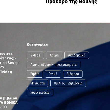
Πρόεδρο της Βουλής
Κατηγορίες
ουν «τα
Videos
Άρθρα
Ακαδημαϊκά
ωότητας;»
ι η «λύση»
Ανακοινώσεις – Τηλεγραφήματα
τον
Πολίτη
Βιβλία
Γενικά
Διάφορα
Μηνύματα
Ομιλίες – Δηλώσεις
Συνεντεύξεις
υ βιβλίου
ΤΑ ΕΘΝΙΚΑ
Α ΤΟ