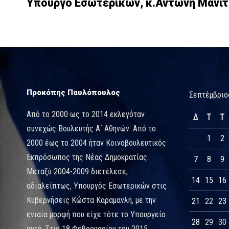
Υπουργό Εσωτερικών, κ.Αντώνη Μανι
Προκόπης Παυλόπουλος
Σεπτέμβριο
Από το 2000 ως το 2014 εκλεγόταν
Δ
Τ
Τ
συνεχώς Βουλευτής Α΄ Αθηνών. Από το
1
2
2000 έως το 2004 ήταν Κοινοβουλευτικός
Εκπρόσωπος της Νέας Δημοκρατίας.
7
8
9
Μεταξύ 2004-2009 διετέλεσε,
14
15
16
αδιαλείπτως, Υπουργός Εσωτερικών στις
Κυβερνήσεις Κώστα Καραμανλή, με την
21
22
23
ενιαία μορφή που είχε τότε το Υπουργείο
28
29
30
αυτό. Στις 18 Φεβρουαρίου του 2015