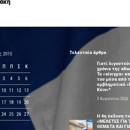
τάκη
Τελευταία άρθρα
ς 2015
Γιατί λιγοστεύ
Π
Π
Σ
Κ
χρόνια της αθ
Το «αίνιγμα» κα
3
4
5
6
του μέσα από 
εμβληματικό «
Κέιν»*
10
11
12
13
3 Αυγούστου 2026
17
18
19
20
24
25
26
27
Η 4η έκδοση το
«ΜΕΛΕΤΕΣ ΓΙΑ 
ΘΕΜΑΤΑ ΚΑΙ ΓΙ