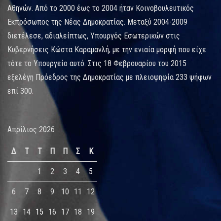
Αθηνών. Από το 2000 έως το 2004 ήταν Κοινοβουλευτικός
Εκπρόσωπος της Νέας Δημοκρατίας. Μεταξύ 2004-2009
διετέλεσε, αδιαλείπτως, Υπουργός Εσωτερικών στις
Κυβερνήσεις Κώστα Καραμανλή, με την ενιαία μορφή που είχε
τότε το Υπουργείο αυτό. Στις 18 Φεβρουαρίου του 2015
εξελέγη Πρόεδρος της Δημοκρατίας με πλειοψηφία 233 ψήφων
επί 300.
Απρίλιος 2026
Δ
Τ
Τ
Π
Π
Σ
Κ
1
2
3
4
5
6
7
8
9
10
11
12
13
14
15
16
17
18
19