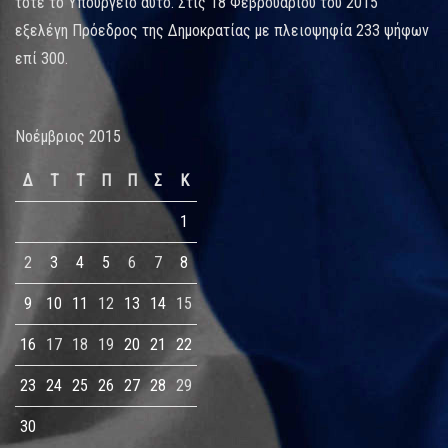
τότε το Υπουργείο αυτό. Στις 18 Φεβρουαρίου του 2015
εξελέγη Πρόεδρος της Δημοκρατίας με πλειοψηφία 233 ψήφων
επί 300.
Νοέμβριος 2015
Δ
Τ
Τ
Π
Π
Σ
Κ
1
2
3
4
5
6
7
8
9
10
11
12
13
14
15
16
17
18
19
20
21
22
23
24
25
26
27
28
29
30