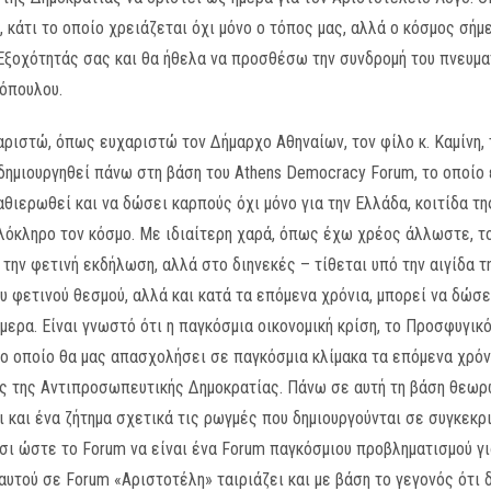
 κάτι το οποίο χρειάζεται όχι μόνο ο τόπος μας, αλλά ο κόσμος σήμ
Εξοχότητάς σας και θα ήθελα να προσθέσω την συνδρομή του πνευματ
όπουλου.
ριστώ, όπως ευχαριστώ τον Δήμαρχο Αθηναίων, τον φίλο κ. Καμίνη, το
 δημιουργηθεί πάνω στη βάση του Athens Democracy Forum, το οποίο 
αθιερωθεί και να δώσει καρπούς όχι μόνο για την Ελλάδα, κοιτίδα τ
ολόκληρο τον κόσμο. Με ιδιαίτερη χαρά, όπως έχω χρέος άλλωστε, τ
 την φετινή εκδήλωση, αλλά στο διηνεκές – τίθεται υπό την αιγίδα 
ου φετινού θεσμού, αλλά και κατά τα επόμενα χρόνια, μπορεί να δώσ
ερα. Είναι γνωστό ότι η παγκόσμια οικονομική κρίση, το Προσφυγικό
 το οποίο θα μας απασχολήσει σε παγκόσμια κλίμακα τα επόμενα χρόν
 της Αντιπροσωπευτικής Δημοκρατίας. Πάνω σε αυτή τη βάση θεωρώ
 και ένα ζήτημα σχετικά τις ρωγμές που δημιουργούνται σε συγκεκ
ι ώστε το Forum να είναι ένα Forum παγκόσμιου προβληματισμού για
αυτού σε Forum «Αριστοτέλη» ταιριάζει και με βάση το γεγονός ότι 