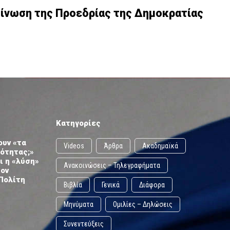
ίνωση της Προεδρίας της Δημοκρατίας
Κατηγορίες
ουν «τα
Videos
Άρθρα
Ακαδημαϊκά
ωότητας;»
ι η «λύση»
Ανακοινώσεις – Τηλεγραφήματα
τον
Πολίτη
Βιβλία
Γενικά
Διάφορα
Μηνύματα
Ομιλίες – Δηλώσεις
Συνεντεύξεις