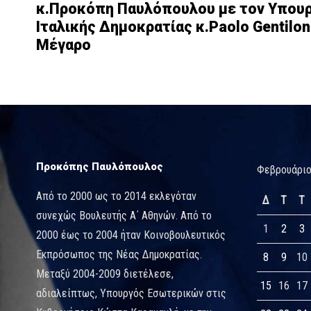
κ.Προκόπη Παυλόπουλου με τον Υπου
Ιταλικής Δημοκρατίας κ.Paolo Gentilo
Μέγαρο
Προκόπης Παυλόπουλος
Φεβρουάριο
Από το 2000 ως το 2014 εκλεγόταν
Δ
Τ
Τ
συνεχώς Βουλευτής Α΄ Αθηνών. Από το
1
2
3
2000 έως το 2004 ήταν Κοινοβουλευτικός
Εκπρόσωπος της Νέας Δημοκρατίας.
8
9
10
Μεταξύ 2004-2009 διετέλεσε,
15
16
17
αδιαλείπτως, Υπουργός Εσωτερικών στις