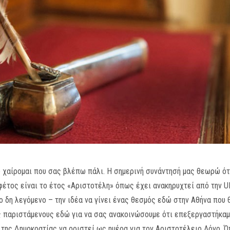
ύ χαίρομαι που σας βλέπω πάλι. Η σημερινή συνάντησή μας θεωρώ ότ
φέτος είναι το έτος «Αριστοτέλη» όπως έχει ανακηρυχτεί από την U
ο δη λεγόμενο – την ιδέα να γίνει ένας θεσμός εδώ στην Αθήνα που
 παριστάμενους εδώ για να σας ανακοινώσουμε ότι επεξεργαστήκαμε 
α της Δημοκρατίας να οριστεί ως ημέρα για τον Αριστοτέλειο Λόγο. Ό