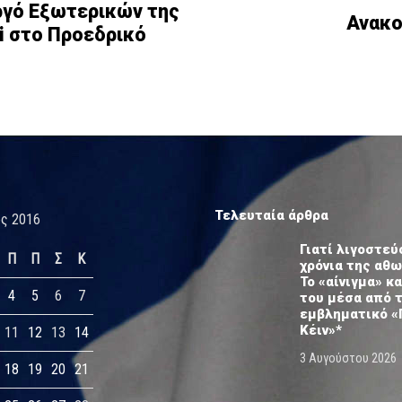
ργό Εξωτερικών της
Ανακο
ni στο Προεδρικό
Τελευταία άρθρα
ς 2016
Γιατί λιγοστεύ
Π
Π
Σ
Κ
χρόνια της αθ
Το «αίνιγμα» κα
4
5
6
7
του μέσα από 
εμβληματικό «
Κέιν»*
11
12
13
14
3 Αυγούστου 2026
18
19
20
21