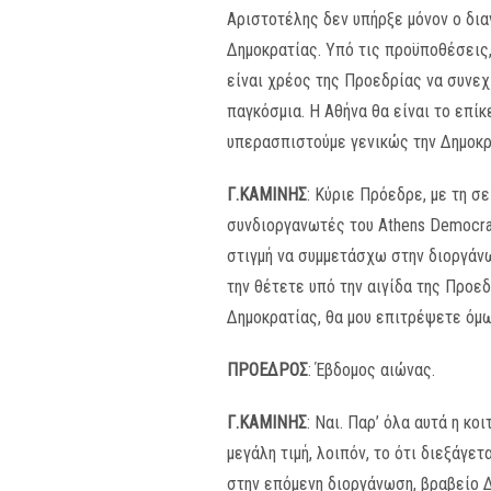
Αριστοτέλης δεν υπήρξε μόνον ο δι
Δημοκρατίας. Υπό τις προϋποθέσεις,
είναι χρέος της Προεδρίας να συνεχί
παγκόσμια. Η Αθήνα θα είναι το επί
υπερασπιστούμε γενικώς την Δημοκρ
Γ.ΚΑΜΙΝΗΣ
: Κύριε Πρόεδρε, με τη σ
συνδιοργανωτές του Athens Democracy
στιγμή να συμμετάσχω στην διοργάνω
την θέτετε υπό την αιγίδα της Προεδ
Δημοκρατίας, θα μου επιτρέψετε όμω
ΠΡΟΕΔΡΟΣ
: Έβδομος αιώνας.
Γ.ΚΑΜΙΝΗΣ
: Ναι. Παρ’ όλα αυτά η κο
μεγάλη τιμή, λοιπόν, το ότι διεξάγε
στην επόμενη διοργάνωση, βραβείο Δ