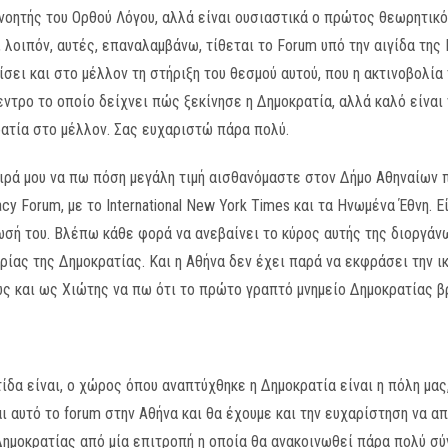
ανοητής του Ορθού Λόγου, αλλά είναι ουσιαστικά ο πρώτος θεωρητι
 λοιπόν, αυτές, επαναλαμβάνω, τίθεται το Forum υπό την αιγίδα της
σει και στο μέλλον τη στήριξη του θεσμού αυτού, που η ακτινοβολία 
κεντρο το οποίο δείχνει πώς ξεκίνησε η Δημοκρατία, αλλά καλό είνα
ατία στο μέλλον. Σας ευχαριστώ πάρα πολύ.
ειρά μου να πω πόση μεγάλη τιμή αισθανόμαστε στον Δήμο Αθηναίων π
 Forum, με το International New York Times και τα Ηνωμένα Έθνη. Εί
σή του. Βλέπω κάθε φορά να ανεβαίνει το κύρος αυτής της διοργάνωσ
ρίας της Δημοκρατίας. Και η Αθήνα δεν έχει παρά να εκφράσει την ικ
ς και ως Χιώτης να πω ότι το πρώτο γραπτό μνημείο Δημοκρατίας βρ
ιτίδα είναι, ο χώρος όπου αναπτύχθηκε η Δημοκρατία είναι η πόλη μας
ται αυτό το forum στην Αθήνα και θα έχουμε και την ευχαρίστηση να 
ημοκρατίας από μία επιτροπή η οποία θα ανακοινωθεί πάρα πολύ σύν