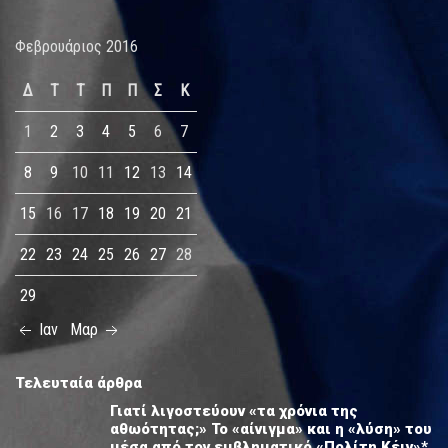
Φεβρουάριος 2016
Δ
Τ
Τ
Π
Π
Σ
Κ
1
2
3
4
5
6
7
8
9
10
11
12
13
14
15
16
17
18
19
20
21
22
23
24
25
26
27
28
29
Ιαν
Μαρ
Τελευταία άρθρα
Γιατί λιγοστεύουν «τα χρόνια της
αθωότητας;» Το «αίνιγμα» και η «λύση» του
μέσα από τον εμβληματικό «Πολίτη Κέιν»*