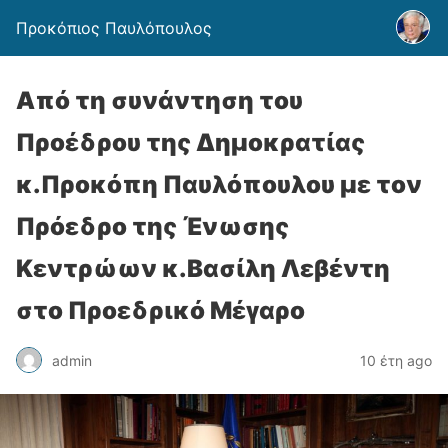
Προκόπιος Παυλόπουλος
Από τη συνάντηση του
Προέδρου της Δημοκρατίας
κ.Προκόπη Παυλόπουλου με τον
Πρόεδρο της Ένωσης
Κεντρώων κ.Βασίλη Λεβέντη
στο Προεδρικό Μέγαρο
admin
10 έτη ago