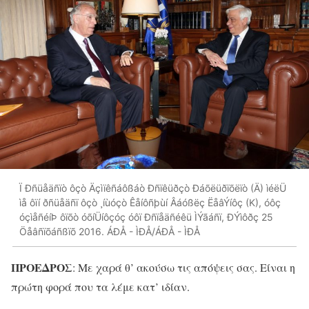
Ï Ðñüåäñïò ôçò Äçìïêñáôßáò Ðñïêüðçò Ðáõëüðïõëïò (Ä) ìéëÜ
ìå ôïí ðñüåäñï ôçò ¸íùóçò Êåíôñþùí Âáóßëç ËåâÝíôç (K), óôç
óçìåñéíÞ ôïõò óõíÜíôçóç óôï Ðñïåäñéêü ÌÝãáñï, ÐÝìôðç 25
Öåâñïõáñßïõ 2016. ÁÐÅ - ÌÐÅ/ÁÐÅ - ÌÐÅ
ΠΡΟΕΔΡΟΣ
: Με χαρά θ’ ακούσω τις απόψεις σας. Είναι η
πρώτη φορά που τα λέμε κατ’ ιδίαν.