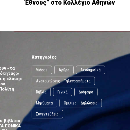
Έθνους” στο Κολλέγιο Αθηνών
Κατηγορίες
ουν «τα
Videos
Άρθρα
Ακαδημαϊκά
ωότητας;»
ι η «λύση»
Ανακοινώσεις – Τηλεγραφήματα
τον
Πολίτη
Βιβλία
Γενικά
Διάφορα
Μηνύματα
Ομιλίες – Δηλώσεις
Συνεντεύξεις
υ βιβλίου
ΤΑ ΕΘΝΙΚΑ