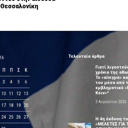
 Θεσσαλονίκη
Τελευταία άρθρα
16
Γιατί λιγοστεύ
Π
Π
Σ
Κ
χρόνια της αθ
Το «αίνιγμα» κα
3
4
5
6
του μέσα από 
εμβληματικό «
Κέιν»*
10
11
12
13
3 Αυγούστου 2026
17
18
19
20
24
25
26
27
Η 4η έκδοση το
«ΜΕΛΕΤΕΣ ΓΙΑ 