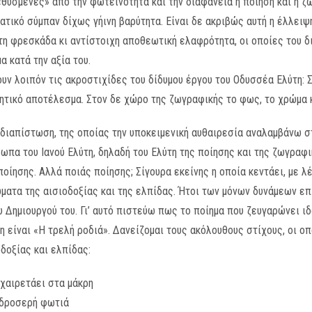
θυσμένες» από την φωτεινότητα και την διαφάνεια η ποίηση και η 
ματικό σύμπαν δίχως γήινη βαρύτητα. Είναι δε ακριβώς αυτή η έλλει
ντη φρεσκάδα κι αντίστοιχη αποθεωτική ελαφρότητα, οι οποίες του 
α κατά την αξία του.
υν λοιπόν τις ακροστιχίδες του δίδυμου έργου του Οδυσσέα Ελύτη: Σ
ιητικό αποτέλεσμα. Στον δε χώρο της ζωγραφικής το φως, το χρώμα κ
διαπίστωση, της οποίας την υποκειμενική αυθαιρεσία αναλαμβάνω στ
πα του Ιανού Ελύτη, δηλαδή του Ελύτη της ποίησης και της ζωγραφικ
οίησης. Αλλά ποιάς ποίησης; Σίγουρα εκείνης η οποία κεντάει, με λ
ατα της αισιοδοξίας και της ελπίδας. Ήτοι των μόνων δυνάμεων επ
 Δημιουργού του. Γι’ αυτό πιστεύω πως το ποίημα που ζευγαρώνει ιδα
η είναι «Η τρελή ροδιά». Δανείζομαι τους ακόλουθους στίχους, οι ο
δοξίας και ελπίδας:
 χαιρετάει στα μάκρη
 δροσερή φωτιά