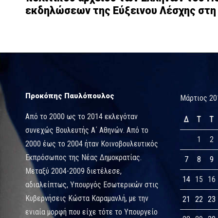
εκδηλώσεων της Εύξεινου Λέσχης στη
Προκόπης Παυλόπουλος
Μάρτιος 20
Από το 2000 ως το 2014 εκλεγόταν
Δ
Τ
Τ
συνεχώς Βουλευτής Α΄ Αθηνών. Από το
1
2
2000 έως το 2004 ήταν Κοινοβουλευτικός
Εκπρόσωπος της Νέας Δημοκρατίας.
7
8
9
Μεταξύ 2004-2009 διετέλεσε,
14
15
16
αδιαλείπτως, Υπουργός Εσωτερικών στις
Κυβερνήσεις Κώστα Καραμανλή, με την
21
22
23
ενιαία μορφή που είχε τότε το Υπουργείο