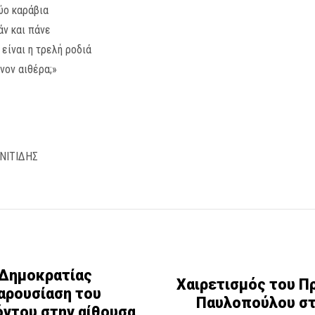
ύο καράβια
άν και πάνε
 είναι η τρελή ροδιά
νον αιθέρα;»
ΝΙΤΙΔΗΣ
 Δημοκρατίας
Χαιρετισμός του Π
αρουσίαση του
Παυλοπούλου στ
όντου στην αίθουσα