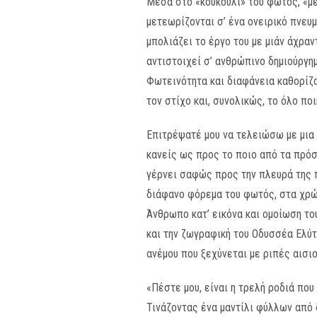
Μέσα στο «κουκούλι» του φωτός, «με
μετεωρίζονται σ’ ένα ονειρικό πνευ
μπολιάζει το έργο του με μιάν άχρα
αντιστοιχεί σ’ ανθρώπινο δημιούργημ
Φωτεινότητα και διαφάνεια καθορίζο
τον στίχο και, συνολικώς, το όλο πο
Επιτρέψατέ μου να τελειώσω με μια 
κανείς ως προς το ποιο από τα πρόσω
γέρνει σαφώς προς την πλευρά της π
διάφανο φόρεμα του φωτός, στα χρώμ
Άνθρωπο κατ’ εικόνα και ομοίωση του
και την ζωγραφική του Οδυσσέα Ελύτ
ανέμου που ξεχύνεται με ριπές αισιο
«Πέστε μου, είναι η τρελή ροδιά που
Τινάζοντας ένα μαντίλι φύλλων από