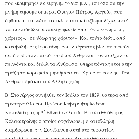
που «κοιμήθηκε εν ειρήνη» το 925 μ.Χ., του οποίου την
μνήμη τιμούμε σήμερα. Ο Άγιος Πέτρος, Αργείος που
έφθασε στο ανώτατο εκκλησιαστικό αξίωμα δίχως ποτέ
να το επιδιώξει, αναδείχθηκε σε «πιστόν οικονόμο της
χάριτος», «σε ύδωρ της χάριτος». Και τούτο διότι, από
καταβολής της Ιεροσύνης του, διάγοντας βίον ασκητικόν,
αφιέρωσε τον εαυτό του στον Άνθρωπο, τον πάσχοντα,
πεινώντα και διψώντα Άνθρωπο, υπηρετώντας έτσι στην
πράξη τα κορυφαία μηνύματα της Χριστιανοσύνης: Τον
Ανθρωπισμό και την Αλληλεγγύη.
Β. Στο Άργος συνήλθε, τον Ιούλιο του 1829, ύστερα από
πρωτοβουλία του Πρώτου Κυβερνήτη Ιωάννη
Καποδίστρια, η Δ΄ Εθνοσυνέλευση. Ήταν ο Θεόδωρος
Κολοκοτρώνης ο οποίος οργάνωσε, με κατάλληλη
διαμόρφωση, την Συνέλευση αυτή στο τεραστίων
διαστάσεων για την εποχή του Αρχαίο Θέατρο του