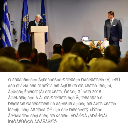
O ðñüåäñïò ôçò Äçìïêñáôßáò Ðñïêüðçò Ðáõëüðïõëïò (Á) ìéëÜ
áðü ôï âÞìá õðü ôï âëÝììá ôïõ ÄçìÜñ÷ïõ ôïõ ¢ñãïõò-Ìõêçíþí,
ÄçìÞôñç Êáìðüóï (Ä) óôï ¢ñãïò, Ôñßôç 3 ÌáÀïõ 2016.
ÁíáêÞñõîç ôçò Á.Å. ôïõ ÐñïÝäñïõ ôçò Äçìïêñáôßáò ê.
Ðñïêïðßïõ Ðáõëüðïõëïõ ùò åðéôßìïõ äçìüôç ôïõ ÄÞìïõ ¢ñãïõò
Ìõêçíþí óôçí Áßèïõóá ÔÝ÷íçò êáé Ðïëéôéóìïý «ÌÝãáò
ÁëÝîáíäñïò» óôçí ðüëç ôïõ ¢ñãïõò. ÁÐÅ-ÌÐÅ /ÁÐÅ-ÌÐÅ/
ÌÐÏÕÃÉÙÔÇÓ ÅÕÁÃÃÅËÏÓ