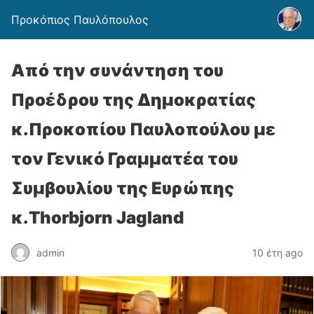
Προκόπιος Παυλόπουλος
Από την συνάντηση του
Προέδρου της Δημοκρατίας
κ.Προκοπίου Παυλοπούλου με
τον Γενικό Γραμματέα του
Συμβουλίου της Ευρώπης
κ.Thorbjorn Jagland
admin
10 έτη ago