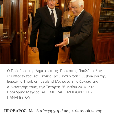
Ο Πρόεδρος της Δημοκρατίας. Προκόπης Παυλόπουλος
(Δ) υποδέχεται τον Γενικό Γραμματέα του Συμβουλίου της
Ευρώπης Thorbjorn Jagland (Α), κατά τη διάρκεια της
συνάντησής τους, την Τετάρτη 25 Μαΐου 2016, στο
Προεδρικό Μέγαρο. ΑΠΕ-ΜΠΕ/ΑΠΕ-ΜΠΕ/ΟΡΕΣΤΗΣ
ΠΑΝΑΓΙΩΤΟΥ
ΠΡΟΕΔΡΟΣ
: Με ιδιαίτερη χαρά σας καλωσορίζω στην