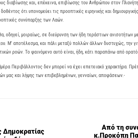
ους διαβίωσης και, επέκεινα, επιβίωσης του Ανθρώπου στον Πλανήτη
 δοθέντος ότι υπονομεύει τις προοπτικές ειρηνικής και δημιουργική
ροοπτικές συνύπαρξης των Λαών.
θα, οδηγεί, μοιραίως, σε διεύρυνση των ήδη τεράστιων ανισοτήτων μ
υ. Μ’ αποτέλεσμα, και πάλι μεταξύ πολλών άλλων δυστυχώς, την γιγ
τικών ροών. Το φαινόμενο αυτό είναι, ήδη, κάτι παραπάνω από ορατό
Ημέρα Περιβάλλοντος δεν μπορεί να έχει επετειακό χαρακτήρα. Πρέ
ών μας και λήψης των επιβεβλημένων, γενναίων, αποφάσεων.-
Από τη συν
ς Δημοκρατίας
κ.Προκόπη Πα