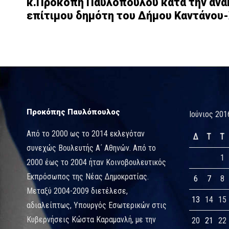
κ.Προκόπη Παυλόπουλου κατά την ανα
επίτιμου δημότη του Δήμου Καντάνου-
Προκόπης Παυλόπουλος
Ιούνιος 201
Από το 2000 ως το 2014 εκλεγόταν
Δ
Τ
Τ
συνεχώς Βουλευτής Α΄ Αθηνών. Από το
1
2000 έως το 2004 ήταν Κοινοβουλευτικός
Εκπρόσωπος της Νέας Δημοκρατίας.
6
7
8
Μεταξύ 2004-2009 διετέλεσε,
13
14
15
αδιαλείπτως, Υπουργός Εσωτερικών στις
Κυβερνήσεις Κώστα Καραμανλή, με την
20
21
22