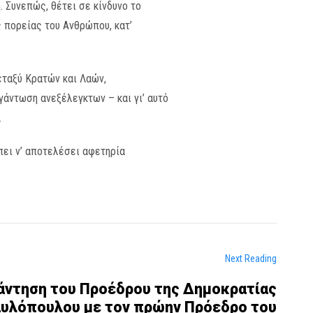
. Συνεπώς, θέτει σε κίνδυνο τo
ς πορείας του Ανθρώπου, κατ’
εταξύ Κρατών και Λαών,
άντωση ανεξέλεγκτων – και γι’ αυτό
.
πει ν’ αποτελέσει αφετηρία
Next Reading
άντηση του Προέδρου της Δημοκρατίας
υλόπουλου με τον πρώην Πρόεδρο του