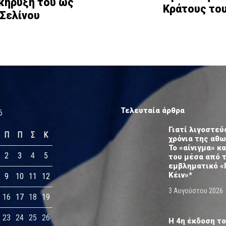
κήρυξή του ως
Κράτους του
Σελίνου
Τελευταία άρθρα
6
Γιατί λιγοστεύ
Π
Π
Σ
Κ
χρόνια της αθ
Το «αίνιγμα» κα
2
3
4
5
του μέσα από 
εμβληματικό «
Κέιν»*
9
10
11
12
3 Αυγούστου 2026
16
17
18
19
23
24
25
26
Η 4η έκδοση το