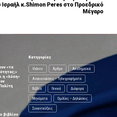
 Ισραήλ κ.Shimon Peres στο Προεδρικό
Μέγαρο
Κατηγορίες
ουν «τα
Videos
Άρθρα
Ακαδημαϊκά
ωότητας;»
ι η «λύση»
Ανακοινώσεις – Τηλεγραφήματα
τον
Πολίτη
Βιβλία
Γενικά
Διάφορα
Μηνύματα
Ομιλίες – Δηλώσεις
Συνεντεύξεις
υ βιβλίου