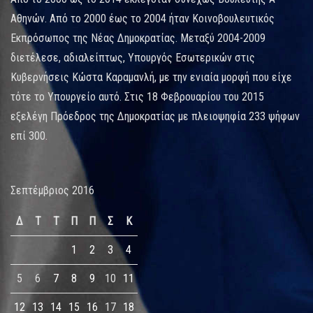
Αθηνών. Από το 2000 έως το 2004 ήταν Κοινοβουλευτικός
Εκπρόσωπος της Νέας Δημοκρατίας. Μεταξύ 2004-2009
διετέλεσε, αδιαλείπτως, Υπουργός Εσωτερικών στις
Κυβερνήσεις Κώστα Καραμανλή, με την ενιαία μορφή που είχε
τότε το Υπουργείο αυτό. Στις 18 Φεβρουαρίου του 2015
εξελέγη Πρόεδρος της Δημοκρατίας με πλειοψηφία 233 ψήφων
επί 300.
Σεπτέμβριος 2016
Δ
Τ
Τ
Π
Π
Σ
Κ
1
2
3
4
5
6
7
8
9
10
11
12
13
14
15
16
17
18