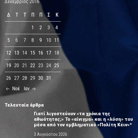
Δεκέμβριος 2016
Δ
Τ
Τ
Π
Π
Σ
Κ
1
2
3
4
5
6
7
8
9
10
11
12
13
14
15
16
17
18
19
20
21
22
23
24
25
26
27
28
29
30
31
Νοέ
Ιαν
Τελευταία άρθρα
Γιατί λιγοστεύουν «τα χρόνια της
αθωότητας;» Το «αίνιγμα» και η «λύση» του
μέσα από τον εμβληματικό «Πολίτη Κέιν»*
3 Αυγούστου 2026