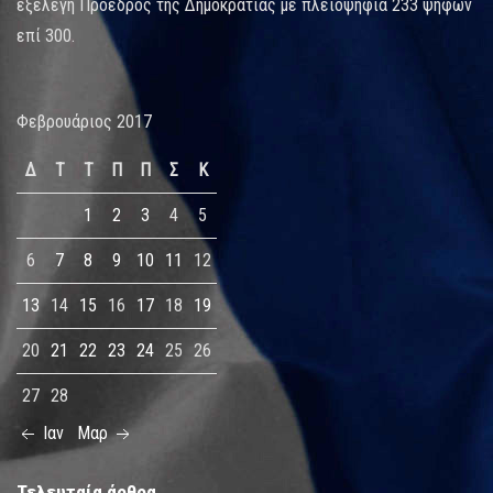
εξελέγη Πρόεδρος της Δημοκρατίας με πλειοψηφία 233 ψήφων
επί 300.
Φεβρουάριος 2017
Δ
Τ
Τ
Π
Π
Σ
Κ
1
2
3
4
5
6
7
8
9
10
11
12
13
14
15
16
17
18
19
20
21
22
23
24
25
26
27
28
Ιαν
Μαρ
Τελευταία άρθρα