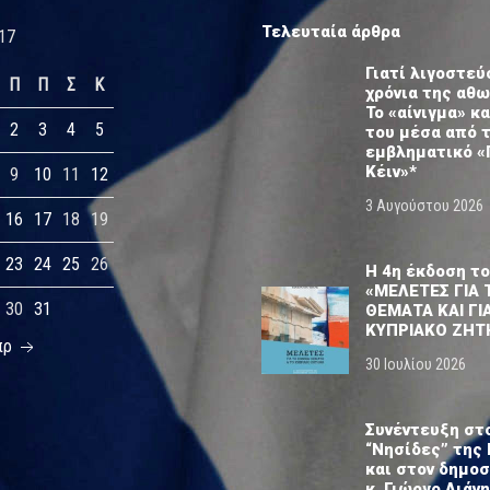
Τελευταία άρθρα
17
Γιατί λιγοστεύ
Π
Π
Σ
Κ
χρόνια της αθ
Το «αίνιγμα» κα
2
3
4
5
του μέσα από 
εμβληματικό «
Κέιν»*
9
10
11
12
3 Αυγούστου 2026
16
17
18
19
23
24
25
26
Η 4η έκδοση το
«ΜΕΛΕΤΕΣ ΓΙΑ 
30
31
ΘΕΜΑΤΑ ΚΑΙ ΓΙ
ΚΥΠΡΙΑΚΟ ΖΗΤ
πρ
30 Ιουλίου 2026
Συνέντευξη στ
“Νησίδες” της 
και στον δημο
κ. Γιώργο Λιάνη