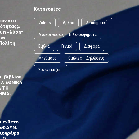
Κατηγορίες
ουν «τα
Videos
Άρθρα
Ακαδημαϊκά
ωότητας;»
ι η «λύση»
Ανακοινώσεις – Τηλεγραφήματα
τον
Πολίτη
Βιβλία
Γενικά
Διάφορα
Μηνύματα
Ομιλίες – Δηλώσεις
Συνεντεύξεις
υ βιβλίου
ΤΑ ΕΘΝΙΚΑ
Α ΤΟ
ΗΜΑ»
ο ένθετο
ΕΦ.ΣΥΝ.
σιογράφο
. Ο