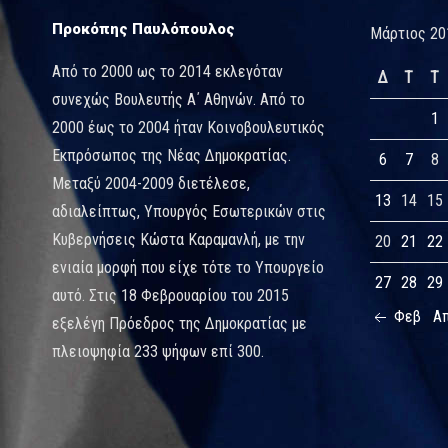
Προκόπης Παυλόπουλος
Μάρτιος 20
Από το 2000 ως το 2014 εκλεγόταν
Δ
Τ
Τ
συνεχώς Βουλευτής Α΄ Αθηνών. Από το
1
2000 έως το 2004 ήταν Κοινοβουλευτικός
Εκπρόσωπος της Νέας Δημοκρατίας.
6
7
8
Μεταξύ 2004-2009 διετέλεσε,
13
14
15
αδιαλείπτως, Υπουργός Εσωτερικών στις
Κυβερνήσεις Κώστα Καραμανλή, με την
20
21
22
ενιαία μορφή που είχε τότε το Υπουργείο
27
28
29
αυτό. Στις 18 Φεβρουαρίου του 2015
Φεβ
Α
εξελέγη Πρόεδρος της Δημοκρατίας με
πλειοψηφία 233 ψήφων επί 300.